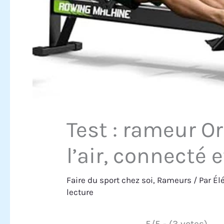
Test : rameur Or
l’air, connecté 
Faire du sport chez soi
,
Rameurs
/ Par
Él
lecture
5/5 - (3 votes)