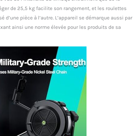
éger de 25,5 kg facilite son rangement, et les roulettes
 d’une pièce à l’autre. L’appareil se démarque aussi par
ixant ainsi une norme élevée pour les produits de sa