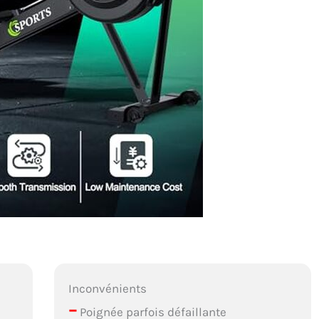
Inconvénients
–
Poignée parfois défaillante