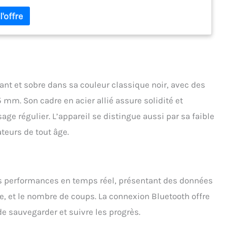
înement confortable et efficace. Système de résistance à l'air
 32 pales de ventilateur pour une résistance accrue à l'air et
aînement exigeant ; les roulements à billes en acier
ble silencieux assurent un mouvement de rame fluide et une
durée de vie. 10 niveaux de résistance pour un entraînement
f : Conçu pour des entraînements professionnels avec 10
 de résistance réglables pour tous les niveaux de forme
e ; les utilisateurs peuvent augmenter progressivement
nt et sobre dans sa couleur classique noir, avec des
sité de l’entraînement pour une expérience stimulante. Écran
m. Son cadre en acier allié assure solidité et
lairé Bluetooth Smart : suivez facilement vos progrès avec
 rétroéclairé Bluetooth Smart ; les données en temps réel telles
sage régulier. L’appareil se distingue aussi par sa faible
emps, le pouls, les calories, les battements, la distance, les
ateurs de tout âge.
ns de 500 mètres, les tr/min et les watts sont clairement
es. Construction facile à utiliser et rangement peu
ant : design pliable pour un assemblage sans effort, assisté
 instructions multilingues et des tutoriels vidéo ; système de
movibles pour un rangement facile et sans outil, idéal pour les
es performances en temps réel, présentant des données
teurs avec un espace limité. Achat sans souci : 2 ans de
nce, et le nombre de coups. La connexion Bluetooth offre
e pour les accessoires, 5 ans de garantie pour le cadre
l et support client à vie ; une équipe professionnelle est prête
e sauvegarder et suivre les progrès.
dre les problèmes et à proposer des solutions.