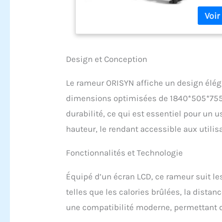
d'entra
avancé :
un entr
inoxyda
longue 
intensi
Design et Conception
niveaux
physiqu
Le rameur ORISYN affiche un design éléga
l’inten
dimensions optimisées de 1840*505*755 m
rétroéc
l'écran
durabilité, ce qui est essentiel pour un u
que le t
hauteur, le rendant accessible aux utilis
fractio
affiché
encombr
Fonctionnalités et Technologie
par des
rails a
Équipé d’un écran LCD, ce rameur suit l
utilisa
telles que les calories brûlées, la dista
garanti
principa
une compatibilité moderne, permettant d
à résou