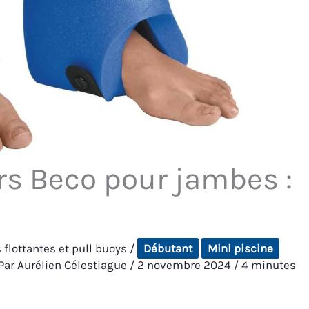
urs Beco pour jambes :
 flottantes et pull buoys
/
Débutant
Mini piscine
Par
Aurélien Célestiague
/
2 novembre 2024
/
4 minutes