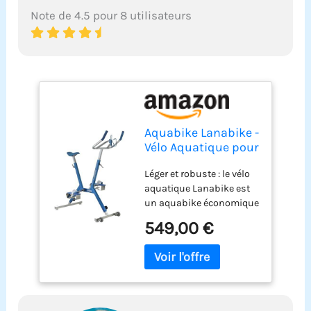
Note de 4.5 pour 8 utilisateurs
Aquabike Lanabike -
Vélo Aquatique pour
Piscine - Tout
Léger et robuste : le vélo
Bassin - Selle
aquatique Lanabike est
Ergonomique -
un aquabike économique
Guidon Sport -
en aluminium, idéal pour
Pédales
549,00 €
pratiquer seul ou en
Antidérapantes -
famille ou en semi-pro.
Réglages Click &
Sa légèreté en fait un vélo
Turn - Bleu -
de piscine tout à fait
Waterflex, Large,
exceptionnel pour sa
(WX-LANA-BL)
mise en eau ou son