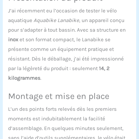
enlèvement Simple
d’utilisation : sa
J’ai récemment eu l’occasion de tester le vélo
structure ergonomique a
aquatique
Aquabike Lanabike
, un appareil conçu
été pensée pour
optimiser vos exercices
pour s’adapter à tout bassin. Avec sa structure en
aquatiques. La selle tout
inox
et son format compact, le Lanabike se
comme le guidon sont
réglables en hauteur
présente comme un équipement pratique et
grâce aux montants
résistant. Dès le déballage, j’ai été impressionné
gradués et le système
Click & Turn Structure en
par la légèreté du produit : seulement
14, 2
X : la structure de
kilogrammes
.
Lanabike est construite
en forme X très rigide.
Elle est
Montage et mise en place
remarquablement bien
étudiée pour sa solidité
L’un des points forts relevés dès les premiers
et sa légèreté ainsi que
sa capacité de drainage
moments est indubitablement la facilité
express pour évacuer
d’assemblage. En quelques minutes seulement,
l'eau en quelques
sans l’aide d’outils supplémentaires, le vélo était
secondes Résistance et