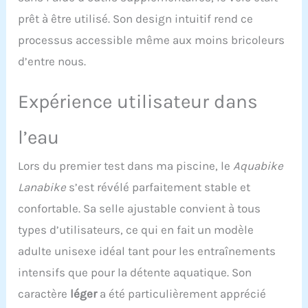
pédales : les pédales
prêt à être utilisé. Son design intuitif rend ce
sont utilisables pieds
processus accessible même aux moins bricoleurs
nus grâce aux foostraps
confort. Le vélo possède
d’entre nous.
une résistance de 13%
pour renforcer votre
Expérience utilisateur dans
pédalage hydraulique.
L’aquabike vous
apportera une grande
l’eau
satisfaction
Préconisation : votre
Lors du premier test dans ma piscine, le
Aquabike
aquabike peut rester
immergé plusieurs jours
Lanabike
s’est révélé parfaitement stable et
dans votre piscine.
confortable. Sa selle ajustable convient à tous
Cependant, pour
augmenter plus encore
types d’utilisateurs, ce qui en fait un modèle
sa durée de vie, sortez-le
adulte unisexe idéal tant pour les entraînements
2 à 3 fois/semaine et
rincez-le au jet à l'eau
intensifs que pour la détente aquatique. Son
claire et laissez sécher la
caractère
léger
a été particulièrement apprécié
journée