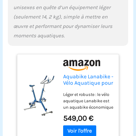
unisexes en quête d’un équipement léger
(seulement 14, 2 kg), simple à mettre en
œuvre et performant pour dynamiser leurs
moments aquatiques.
Aquabike Lanabike -
Vélo Aquatique pour
Piscine - Tout
Léger et robuste : le vélo
Bassin - Selle
aquatique Lanabike est
Ergonomique -
un aquabike économique
Guidon Sport -
en aluminium, idéal pour
Pédales
549,00 €
pratiquer seul ou en
Antidérapantes -
famille ou en semi-pro.
Réglages Click &
Sa légèreté en fait un vélo
Turn - Bleu -