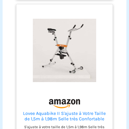
sous forme de kit complet avec toutes les pièces
montants gradués et le système Click & Turn
de montage, il dispose d'un design structuré
Structure en X : la structure de Lanabike est
esthétique qui rehausse l'apparence de vos
construite en forme X très rigide. Elle est
espaces sportifs, avec des dimensions maîtrisées
remarquablement bien étudiée pour sa solidité et
pour une intégration dans n'importe quel bassin
sa légèreté ainsi que sa capacité de drainage
express pour évacuer l'eau en quelques secondes
Résistance et pédales : les pédales sont
utilisables pieds nus grâce aux foostraps confort.
Le vélo possède une résistance de 13% pour
renforcer votre pédalage hydraulique. L’aquabike
vous apportera une grande satisfaction
Préconisation : votre aquabike peut rester
immergé plusieurs jours dans votre piscine.
Cependant, pour augmenter plus encore sa durée
de vie, sortez-le 2 à 3 fois/semaine et rincez-le au
jet à l'eau claire et laissez sécher la journée
Lovee Aquabike II S'ajuste à Votre Taille
de 1,5m à 1,98m Selle très Confortable
Possibilité de régler l'intensité de
S'ajuste à votre taille de 1,5m à 1,98m Selle très