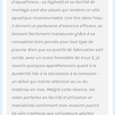
secondes Résistance et
d’aquafitness : sa légèreté et sa facilité de
pédales : les pédales
montage sont des atouts qui rendent ce vélo
sont utilisables pieds
aquatique incontournable. Une fois dans l’eau,
nus grâce aux foostraps
confort. Le vélo possède
il devient un partenaire d’exercice efficace, se
une résistance de 13%
laissant facilement manœuvrer grâce à sa
pour renforcer votre
pédalage hydraulique.
conception bien pensée pour tout type de
L’aquabike vous
piscine. Bien que sa qualité de fabrication soit
apportera une grande
satisfaction
solide, avec un score honorable de 4 sur 5, je
Préconisation : votre
nourris quelques appréhensions quant à la
aquabike peut rester
immergé plusieurs jours
durabilité liée à la résistance à la corrosion –
dans votre piscine.
un détail qui mérite attention au vu du
Cependant, pour
augmenter plus encore
matériau en inox. Malgré cette réserve, les
sa durée de vie, sortez-le
notes parfaites en facilité d’utilisation et
2 à 3 fois/semaine et
rincez-le au jet à l'eau
maniabilité confirment mon ressenti positif.
claire et laissez sécher la
Ce vélo s’adresse aux utilisateurs adultes
journée