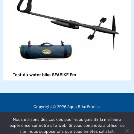
Test du water bike SEABIKE Pro
Copyright © 2026 Aqua Bike France.
Contact
Nous utilisons des cookies pour vous garantir la meilleure
Mentions légales
expérience sur notre site web. Si vous continuez à utiliser ce
site, nous supposerons que vous en êtes satisfait.
Politique de confidentialité