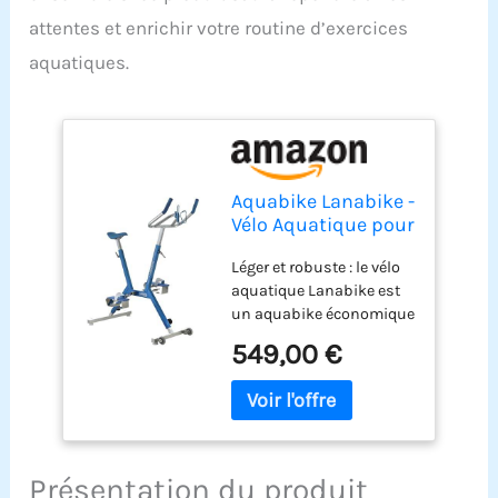
attentes et enrichir votre routine d’exercices
aquatiques.
Aquabike Lanabike -
Vélo Aquatique pour
Piscine - Tout
Léger et robuste : le vélo
Bassin - Selle
aquatique Lanabike est
Ergonomique -
un aquabike économique
Guidon Sport -
en aluminium, idéal pour
Pédales
549,00 €
pratiquer seul ou en
Antidérapantes -
famille ou en semi-pro.
Réglages Click &
Sa légèreté en fait un vélo
Turn - Bleu -
de piscine tout à fait
Waterflex, Large,
exceptionnel pour sa
(WX-LANA-BL)
mise en eau ou son
Présentation du produit