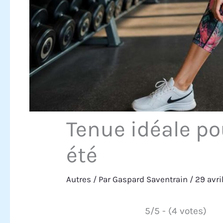
Tenue idéale pou
été
Autres
/ Par
Gaspard Saventrain
/
29 avr
5/5 - (4 votes)