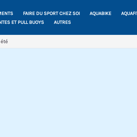
MENTS
FAIRE DU SPORT CHEZ SOI
AQUABIKE
AQUAF
NTES ET PULL BUOYS
AUTRES
 été