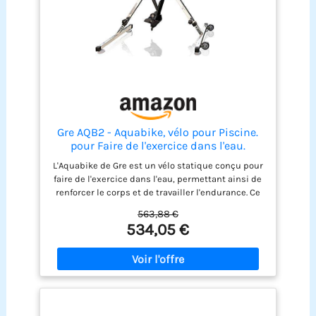
Gre AQB2 - Aquabike, vélo pour Piscine.
pour Faire de l'exercice dans l'eau.
Fitness et Mode de Vie sain.
L'Aquabike de Gre est un vélo statique conçu pour
faire de l'exercice dans l'eau, permettant ainsi de
renforcer le corps et de travailler l'endurance. Ce
vélo est adapté à tous types de piscines d'une
563,88 €
hauteur maximale de 1,5 mètre, y compris celles
534,05 €
avec une chlorination au sel. Ses pieds sont
équipés de protections en caoutchouc pour ne
pas endommager le liner tout en garantissant sa
stabilité. Fabriqué en acier inoxydable AISI-316, ce
matériau garantit une grande résistance et
durabilité. Il est résistant à la corrosion, un
aspect essentiel étant donné son contact