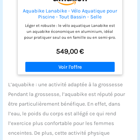
Aquabike Lanabike - Vélo Aquatique pour
Piscine - Tout Bassin - Selle
Ergonomique - Guidon Sport - Pédales
Léger et robuste : le vélo aquatique Lanabike est
Antidérapantes - Réglages Click & Turn -
un aquabike économique en aluminium, idéal
Bleu - Waterflex, Large, (WX-LANA-BL)
pour pratiquer seul ou en famille ou en semi-pro.
Sa légèreté en fait un vélo de piscine tout à fait
exceptionnel pour sa mise en eau ou son
549,00 €
enlèvement Simple d’utilisation : sa structure
ergonomique a été pensée pour optimiser vos
exercices aquatiques. La selle tout comme le
guidon sont réglables en hauteur grâce aux
montants gradués et le système Click & Turn
L’aquabike : une activité adaptée à la grossesse
Structure en X : la structure de Lanabike est
construite en forme X très rigide. Elle est
Pendant la grossesse, l’aquabike est réputé pour
remarquablement bien étudiée pour sa solidité et
sa légèreté ainsi que sa capacité de drainage
être particulièrement bénéfique. En effet, dans
express pour évacuer l'eau en quelques secondes
l’eau, le poids du corps est allégé ce qui rend
Résistance et pédales : les pédales sont
utilisables pieds nus grâce aux foostraps confort.
l’exercice plus confortable pour les femmes
Le vélo possède une résistance de 13% pour
enceintes. De plus, cette activité physique
renforcer votre pédalage hydraulique. L’aquabike
vous apportera une grande satisfaction