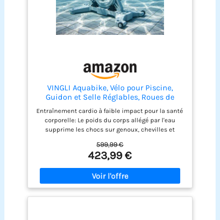
VINGLI Aquabike, Vélo pour Piscine,
Guidon et Selle Réglables, Roues de
Transport, Antidérapant, pour Fitness
Entraînement cardio à faible impact pour la santé
Aquatique, Rééducation, Perte de Poids,
corporelle: Le poids du corps allégé par l'eau
en Acier Inoxydable, HDPE, Jusqu'à 150
supprime les chocs sur genoux, chevilles et
kg, Gris
hanches, convient à la rééducation fonctionnelle,
599,99 €
les seniors, les personnes en surpoids ou
423,99 €
souffrant de douleurs articulaires. La résistance
hydrique naturelle renforce le cœur, améliore
l'endurance cardio, affine la silhouette et muscle
le corps sans la moindre sensation de chaleur
étouffante et de transpiration excessive Multiples
réglages personnalisables pour toutes les
morphologies: La selle ergonomique se règle en