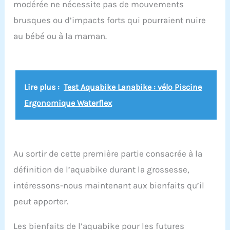
modérée ne nécessite pas de mouvements
Préconisation : votre aquabike peut rester
immergé plusieurs jours dans votre piscine.
brusques ou d’impacts forts qui pourraient nuire
Cependant, pour augmenter plus encore sa durée
au bébé ou à la maman.
de vie, sortez-le 2 à 3 fois/semaine et rincez-le au
jet à l'eau claire et laissez sécher la journée
Lire plus :
Test Aquabike Lanabike : vélo Piscine
Ergonomique Waterflex
Au sortir de cette première partie consacrée à la
définition de l’aquabike durant la grossesse,
intéressons-nous maintenant aux bienfaits qu’il
peut apporter.
Les bienfaits de l’aquabike pour les futures