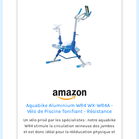
constant avec l'eau. Pour garantir le confort
pendant l'exercice et s'adapter aux besoins des
utilisateurs, la selle est réglable. La qualité et la
polyvalence de Gre offrent des accessoires
spécialisés pour tous types de piscines. Notre
gamme de tuyaux garantit résistance, flexibilité
et performance, conçue pour répondre aux
besoins des piscines et des systèmes de
filtration de toutes dimensions.
Aquabike Aluminium WR4 WX-WR4A -
Vélo de Piscine Tonifiant - Résistance
Hydraulique - Réglages Faciles -
Un vélo prisé par les spécialistes : notre aquabike
Utilisation Pieds Nus - Prof. 1,1-1,6m - WX
WR4 stimule la circulation veineuse des jambes
Water Flex Water Fitness Expert
et est donc idéal pour la rééducation physique et
la reprise d’entraînement Tonifiant et ultra léger :