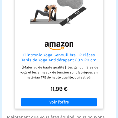
Flintronic Yoga Genouillère - 2 Pièces
Tapis de Yoga Antidérapant 20 x 20 cm
avec Coussin de Protection pour Genoux,
【Matériau de haute qualité】Les genouillères de
Mains, Poignets et Coudes, Bande de
yoga et les anneaux de tension sont fabriqués en
Résistance Incluse
matériau TPE de haute qualité, qui est sûr,
durable et difficile à déformer. Les genouillères de
20 mm d'épaisseur offrent d'excellentes
11,99 €
performances de rebond instantané, aidant à
réduire les dommages articulaires et à soulager la
douleur dans les mains, les genoux, les coudes et
la tête pendant le sport 【Conception
ergonomique】 Le tapis de yoga à genoux a un
Maintenant que vous êtes équipé, nous pouvons
espace concave circulaire au centre, qui s'adapte