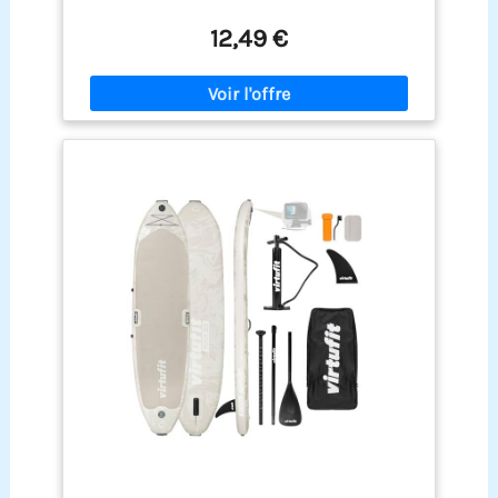
durable et difficile à déformer. Les genouillères de
20 mm d'épaisseur offrent d'excellentes
12,49 €
performances de rebond instantané, aidant à
réduire les dommages articulaires et à soulager la
douleur dans les mains, les genoux, les coudes et
la tête pendant le sport 【Conception
ergonomique】 Le tapis de yoga à genoux a un
espace concave circulaire au centre, qui s'adapte
parfaitement à vos genoux, coudes et tête. Une
telle conception aide à soulager la pression sur
les articulations et les muscles lors de
différentes poses de yoga, réduisant ainsi la
douleur et évitant les blessures 【Surface
texturée antidérapante】la texture à motifs sur
les genouillères de yoga est non seulement belle
mais a également un meilleur effet antidérapant.
La texture sur le fond peut offrir une meilleure
adhérence et garantir que le tapis de yoga ne
déviera pas de sa position pendant l'utilisation.
Cette fonction antidérapante offre une stabilité
pendant vos entraînements et évite les blessures
par glissement 【Facile à nettoyer】 Les
genouillères de yoga antidérapantes sont
fabriquées dans un matériau imperméable, qui