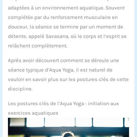
yoga et les bandes de résistance sont des
adaptées à un environnement aquatique. Souvent
accessoires de yoga idéaux. Dans le même temps,
ces accessoires de yoga peuvent non seulement
complétée par du renforcement musculaire en
être utilisés pour le yoga, la méditation, le Pilates,
la gymnastique et d'autres exercices de fitness,
douceur, la séance se termine par un moment de
mais également pour le jardinage extérieur et
détente, appelé Savasana, où le corps et l’esprit se
l'entretien de la voiture
relâchent complètement.
Après avoir découvert comment se déroule une
séance typique d’Aqua Yoga, il est naturel de
vouloir en savoir plus sur les postures clés de cette
discipline.
Les postures clés de l’Aqua Yoga : initiation aux
exercices aquatiques