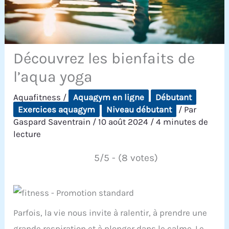
Découvrez les bienfaits de
l’aqua yoga
Aquafitness
/
Aquagym en ligne
Débutant
Exercices aquagym
Niveau débutant
/ Par
Gaspard Saventrain
/
10 août 2024
/
4 minutes de
lecture
5/5 - (8 votes)
Parfois, la vie nous invite à ralentir, à prendre une
grande respiration et à plonger dans le calme. Le