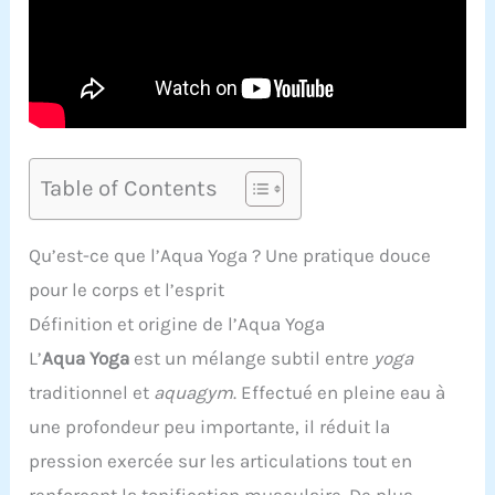
Table of Contents
Qu’est-ce que l’Aqua Yoga ? Une pratique douce
pour le corps et l’esprit
Définition et origine de l’Aqua Yoga
L’
Aqua Yoga
est un mélange subtil entre
yoga
traditionnel et
aquagym
. Effectué en pleine eau à
une profondeur peu importante, il réduit la
pression exercée sur les articulations tout en
renforçant la tonification musculaire. De plus,