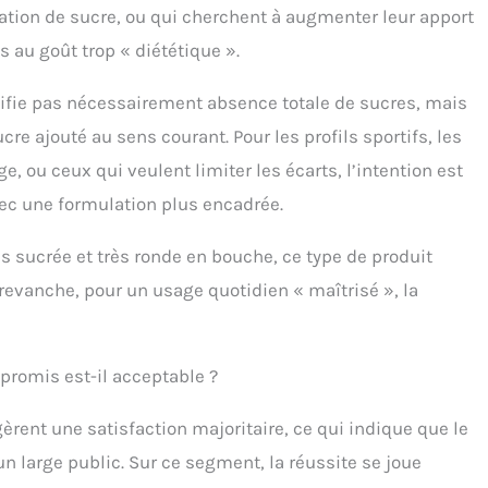
tion de sucre, ou qui cherchent à augmenter leur apport
lories, une protection contre la carie dentaire et un index
mique plus bas SNACK POLYVALENT: sur crêpes, gaufres,
 au goût trop « diététique ».
hie bowls, flocons d'avoine, desserts ou comme encas
iné après sport
nifie pas nécessairement absence totale de sucres, mais
cre ajouté au sens courant. Pour les profils sportifs, les
 ou ceux qui veulent limiter les écarts, l’intention est
vec une formulation plus encadrée.
très sucrée et très ronde en bouche, ce type de produit
revanche, pour un usage quotidien « maîtrisé », la
promis est-il acceptable ?
gèrent une satisfaction majoritaire, ce qui indique que le
un large public. Sur ce segment, la réussite se joue