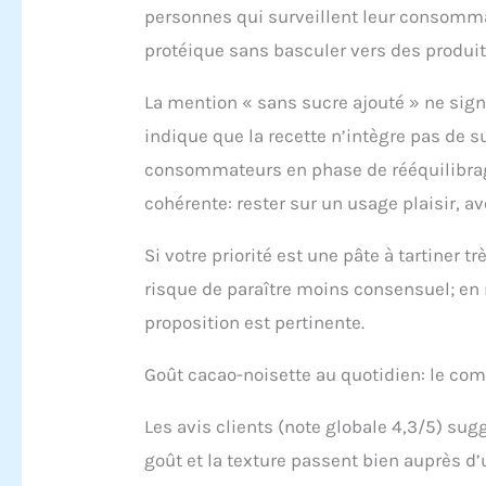
personnes qui surveillent leur consomma
de ca
glycé
protéique sans basculer vers des produits
smoot
proté
La mention « sans sucre ajouté » ne sig
indique que la recette n’intègre pas de su
consommateurs en phase de rééquilibrage,
cohérente: rester sur un usage plaisir, a
Si votre priorité est une pâte à tartiner 
risque de paraître moins consensuel; en 
proposition est pertinente.
Goût cacao-noisette au quotidien: le com
Les avis clients (note globale 4,3/5) sug
goût et la texture passent bien auprès d’