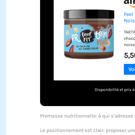
Feel
Nois
TARTI
choco
noise
haute
5,5
tranc
class
prove
cacao
beurr
crème
Disponibilité et prix
la co
proté
organ
PALME
Promesse nutritionnelle: à qui s’adresse 
beurr
matiè
Le positionnement est clair: proposer une
AJOUT