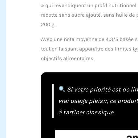
» qui revendiquent un profil nutritionnel
recette sans sucre ajouté, sans huile de
200 g.
Avec une note moyenne de 4,3/5 basée sur
tout en laissant apparaître des limites
objectifs alimentaires.
Si votre priorité est de l
vrai usage plaisir, ce produ
à tartiner classique.