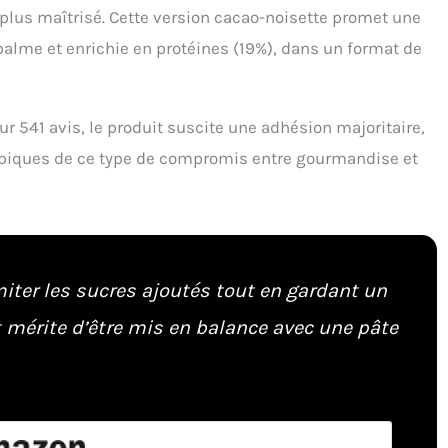
 plus maîtrisé. Cette version cacao-noisette promet une
 palme et enrichie en protéines (19%), dans un format de
 541 avis, le produit suscite une adhésion majoritaire,
 typiques de ce type de compromis entre gourmandise et
imiter les sucres ajoutés tout en gardant un
it mérite d’être mis en balance avec une pâte