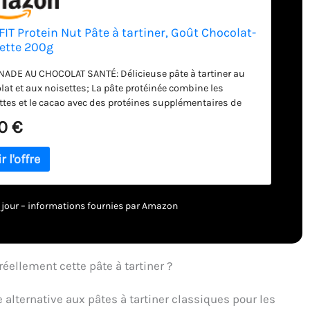
 FIT Protein Nut Pâte à tartiner, Goût Chocolat-
ette 200g
NADE AU CHOCOLAT SANTÉ: Délicieuse pâte à tartiner au
lat et aux noisettes; La pâte protéinée combine les
ttes et le cacao avec des protéines supplémentaires de
 qualité. La texture lisse permet une tartinade sur des
0 €
hes de pain, des toasts ou un cheesecake. La crème
ique de ce type contient 56% de sucre, ici seulement 3%
nant d'autres ingrédients BONS INGRÉDIENTS: noisettes,
, concentré de protéines de lactosérum, graisses saines :
e de karité et huile de colza SOURCE DE PROTÉINES - la
 est une source de protéines (19 % de protéines) qui aide à
 à jour – informations fournies par Amazon
nstruction musculaire et à la récupération musculaire; Les
ines sont essentielles au bon fonctionnement de tout
isme. Il y a aussi une sensation de satiété SANS HUILE DE
: Formulation respectueuse utilisant uniquement du
réellement cette pâte à tartiner ?
e de karité et de l'huile de colza comme sources de
res grasses pour une alternative plus saine SANS SUCRE
 alternative aux pâtes à tartiner classiques pour les
É: avec l'édulcorant maltitol, vous obtenez 2 fois moins