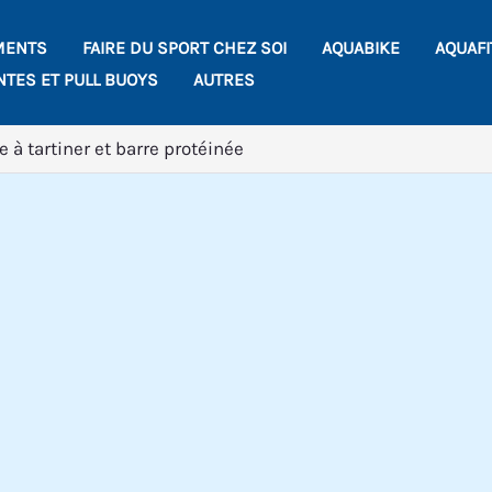
MENTS
FAIRE DU SPORT CHEZ SOI
AQUABIKE
AQUAF
NTES ET PULL BUOYS
AUTRES
e à tartiner et barre protéinée