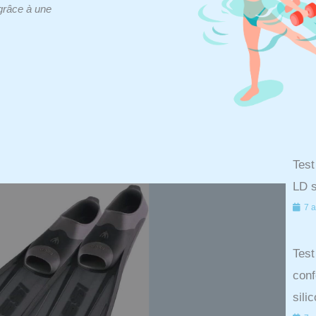
 grâce à une
Test
LD s
7 a
Test
conf
sili