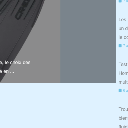
7 a
Les 
un d
le c
7 a
e, le choix des
Test
é en ...
Hom
mult
6 a
Trou
bien
flui