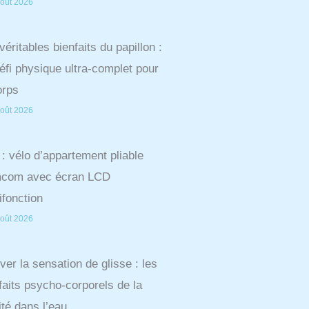
oût 2026
véritables bienfaits du papillon :
éfi physique ultra-complet pour
orps
oût 2026
 : vélo d’appartement pliable
com avec écran LCD
ifonction
oût 2026
ver la sensation de glisse : les
faits psycho-corporels de la
dité dans l’eau