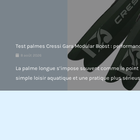
Test palmes Cressi Gara Modular Boost : performa
8 août 2026
La palme longue s’impose souvent comme le point 
simple loisir aquatique et une pratique plus sérieuse