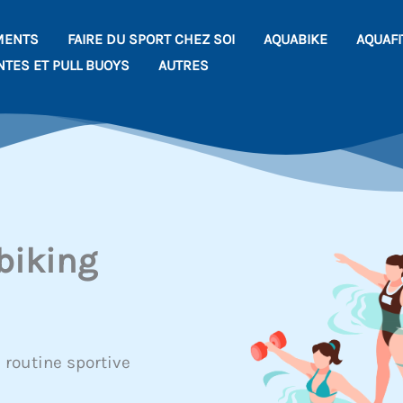
MENTS
FAIRE DU SPORT CHEZ SOI
AQUABIKE
AQUAF
NTES ET PULL BUOYS
AUTRES
biking
 routine sportive