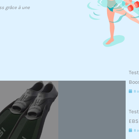
ess grâce à une
Test
Boos
8 a
Test
EBS 
8 a