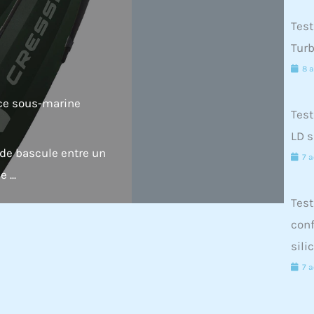
Test
Turb
8 a
nce sous-marine
Test
LD s
de bascule entre un
7 a
 ...
Test
conf
sili
7 a