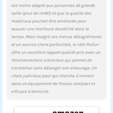
séance. De plus, grâce
est moins adapté aux personnes de grande
aux roulettes intégrées,
vous pouvez le déplacer
taille (plus de 1m90) et que la qualité des
facilement à votre guise.
matériaux pourrait être améliorée pour
Nos ingénieurs ont
pensé à vous ! VELO
assurer une meilleure durabilité dans le
D'APPARTEMENT
temps. Mais malgré ces menus désagréments
PRATIQUE : Le vélo
d'appartement CV-315
et un service client perfectible, le vélo Profun
possède un siège
offre un excellent rapport qualité-prix avec un
réglable avec un dossier
amovible, un repose
fonctionnement silencieux qui permet de
tablette et il est garanti 5
s’entraîner sans déranger son entourage. Un
ans pour le châssis et 2
choix judicieux pour qui cherche à investir
ans pour les pièces.
dans un équipement de fitness compact et
efficace à domicile.