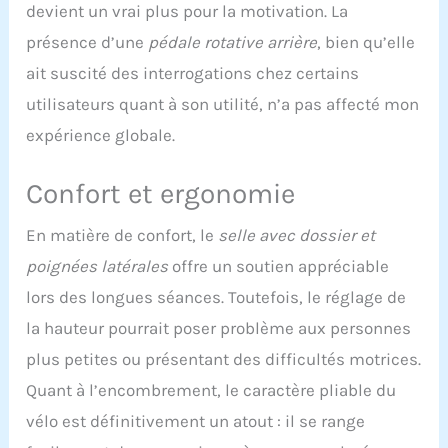
réglable avec un dossier
devient un vrai plus pour la motivation. La
amovible, un repose
présence d’une
pédale rotative arrière
, bien qu’elle
tablette et il est garanti 5
ans pour le châssis et 2
ait suscité des interrogations chez certains
ans pour les pièces.
utilisateurs quant à son utilité, n’a pas affecté mon
expérience globale.
Confort et ergonomie
En matière de confort, le
selle avec dossier et
poignées latérales
offre un soutien appréciable
lors des longues séances. Toutefois, le réglage de
la hauteur pourrait poser problème aux personnes
plus petites ou présentant des difficultés motrices.
Quant à l’encombrement, le caractère pliable du
vélo est définitivement un atout : il se range