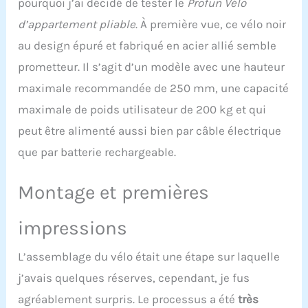
pourquoi j’ai décidé de tester le
Profun Vélo
d'optimiser vos séances.
d’appartement pliable
. À première vue, ce vélo noir
Gardez un œil sur vos
indicateurs de
au design épuré et fabriqué en acier allié semble
performance en toute
prometteur. Il s’agit d’un modèle avec une hauteur
simplicité. CARDIO-
TRAINING POUR TOUS : :
maximale recommandée de 250 mm, une capacité
Accessible, confortable et
maximale de poids utilisateur de 200 kg et qui
pratique, ce vélo
d’appartement pliable
peut être alimenté aussi bien par câble électrique
s’adapte à votre rythme.
que par batterie rechargeable.
Son siège rembourré
vous assure un confort
optimal, même lors
Montage et premières
d’efforts prolongés,
tandis que son système
impressions
de pliage rapide vous fait
gagner de la place en un
L’assemblage du vélo était une étape sur laquelle
clin d’œil. Idéal pour une
pratique régulière,
j’avais quelques réserves, cependant, je fus
jusqu’à 3 heures par
agréablement surpris. Le processus a été
très
semaine, en toute liberté