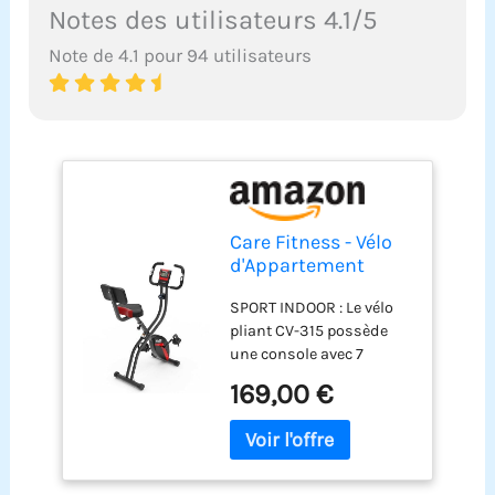
Notes des utilisateurs 4.1/5
Note de 4.1 pour 94 utilisateurs
Care Fitness - Vélo
d'Appartement
Pliable - CV-315-7
SPORT INDOOR : Le vélo
Fonctions - Pédales
pliant CV-315 possède
Lestées & Sanglés
une console avec 7
pour un bon
fonctions qui vous
Maintien - 10
169,00 €
assure de suivre vos
Niveaux de
données
Résistance -
d'entrainements et
Freinage
permet d'optimiser vos
Magnétique
séances. Pratiquez du