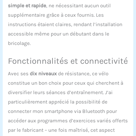
depuis chez vous.
simple et rapide
, ne nécessitant aucun outil
STABLE ET COMPACT :
supplémentaire grâce à ceux fournis. Les
Vous n'aurez besoin que
de 0,5m² pour placer
instructions étaient claires, rendant l’installation
votre nouveau vélo, qui
accessible même pour un débutant dans le
sera à votre disposition à
toute heure. Son poids
bricolage.
lui donne une stabilité à
toute épreuve,
Fonctionnalités et connectivité
garantissant votre
sécurité à chaque
séance. De plus, grâce
Avec ses
dix niveaux
de résistance, ce vélo
aux roulettes intégrées,
constitue un bon choix pour ceux qui cherchent à
vous pouvez le déplacer
diversifier leurs séances d’entraînement. J’ai
facilement à votre guise.
Nos ingénieurs ont
particulièrement apprécié la possibilité de
pensé à vous ! VELO
connecter mon smartphone via Bluetooth pour
D'APPARTEMENT
PRATIQUE : Le vélo
accéder aux programmes d’exercices variés offerts
d'appartement CV-315
par le fabricant – une fois maîtrisé, cet aspect
possède un siège