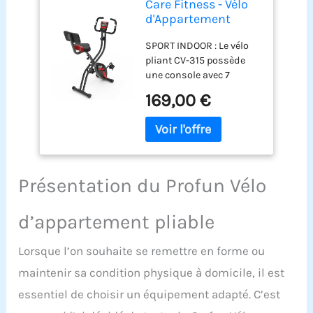
Care Fitness - Vélo
d'Appartement
Pliable - CV-315-7
SPORT INDOOR : Le vélo
Fonctions - Pédales
pliant CV-315 possède
Lestées & Sanglés
une console avec 7
pour un bon
fonctions qui vous
Maintien - 10
169,00 €
assure de suivre vos
Niveaux de
données
Résistance -
d'entrainements et
Freinage
permet d'optimiser vos
Magnétique
séances. Pratiquez du
sport à la maison en
Présentation du Profun Vélo
toute sécurité.
FONCTIONS MULTIPLES :
d’appartement pliable
Le vélo d'appartement CV-
315 de Care Fitness
Lorsque l’on souhaite se remettre en forme ou
possède une console
avec 7 fonctions qui vous
maintenir sa condition physique à domicile, il est
assure de suivre vos
essentiel de choisir un équipement adapté. C’est
données
d'entrainements et