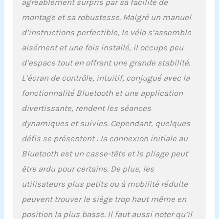
agréablement surpris par sa facilité de
vous assure un confort
optimal, même lors
montage et sa robustesse. Malgré un manuel
d’efforts prolongés,
d’instructions perfectible, le vélo s’assemble
tandis que son système
aisément et une fois installé, il occupe peu
de pliage rapide vous fait
gagner de la place en un
d’espace tout en offrant une grande stabilité.
clin d’œil. Idéal pour une
L’écran de contrôle, intuitif, conjugué avec la
pratique régulière,
jusqu’à 3 heures par
fonctionnalité Bluetooth et une application
semaine, en toute liberté
divertissante, rendent les séances
depuis chez vous.
STABLE ET COMPACT :
dynamiques et suivies. Cependant, quelques
Vous n'aurez besoin que
défis se présentent : la connexion initiale au
de 0,5m² pour placer
votre nouveau vélo, qui
Bluetooth est un casse-tête et le pliage peut
sera à votre disposition à
être ardu pour certains. De plus, les
toute heure. Son poids
lui donne une stabilité à
utilisateurs plus petits ou à mobilité réduite
toute épreuve,
peuvent trouver le siège trop haut même en
garantissant votre
sécurité à chaque
position la plus basse. Il faut aussi noter qu’il