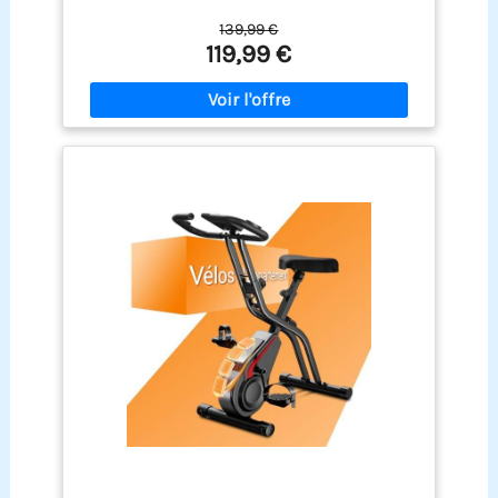
136KG
vélo d’appartement pliable, doté de 16 niveaux de
139,99 €
résistance magnétique. Ajustez facilement
119,99 €
l’intensité de votre entraînement pour vous
concentrer pleinement sur votre parcours fitness
sans interruptions. [Design ergonomique et
réglable] : Ce Velo d Appartement pliable dispose
d’un siège réglable en 4 niveaux, adapté aux
utilisateurs de différentes tailles. Il assure une
position assise ergonomique et réduit la pression
sur les genoux. Deux positions d’entraînement
offrent des intensités différentes. Grâce à son
design pliable, il est peu encombrant et idéal
pour les petits espaces. [Écran LCD interactif] :
Suivez vos progrès grâce à l’écran LCD du Vélos de
Fitness Magnétique Pliable MERACH. L’affichage
électronique montre des indicateurs importants
tels que le temps, la distance, la vitesse et les
calories. Avec le support intégré pour téléphone,
vous pouvez diffuser vos vidéos de fitness
préférées ou accéder à des conseils
d’entraînement supplémentaires. Le vélo
ergomètre pliable MERACH est le choix idéal pour
votre salle de sport à domicile! [Spécifications &