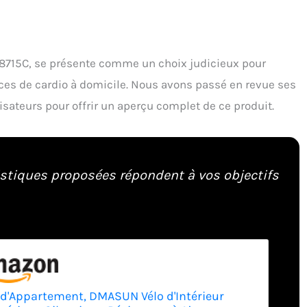
715C, se présente comme un choix judicieux pour
es de cardio à domicile. Nous avons passé en revue ses
ilisateurs pour offrir un aperçu complet de ce produit.
istiques proposées répondent à vos objectifs
 d'Appartement, DMASUN Vélo d'Intérieur