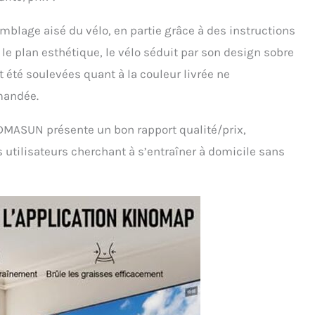
ce client professionnel avec réponse dans les 18 heures.
vous accompagnons à chaque pas. Faites confiance à
emblage aisé du vélo, en partie grâce à des instructions
 expérience et à notre dévouement, nous dépassons vos
tes.
r le plan esthétique, le vélo séduit par son design sobre
 été soulevées quant à la couleur livrée ne
mandée.
DMASUN présente un bon rapport qualité/prix,
 utilisateurs cherchant à s’entraîner à domicile sans