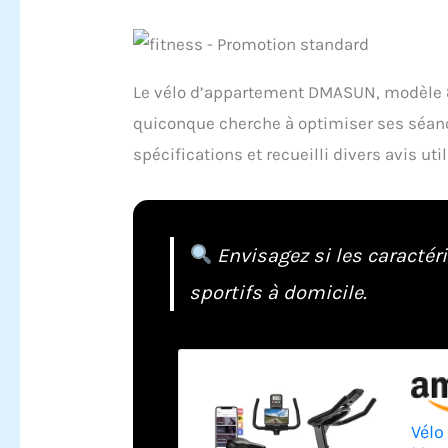
Le vélo d’appartement DMASUN, modèle 8
quiconque cherche à optimiser ses séanc
spécifications et recueilli divers avis ut
Envisagez si les caractér
sportifs à domicile.
Vélo