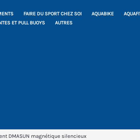
MENTS
FAIRE DU SPORT CHEZ SOI
AQUABIKE
AQUAF
NTES ET PULL BUOYS
AUTRES
ement DMASUN magnétique silencieux