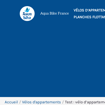
Aller
VÉLOS D’APPARTE
au
Aqua Bike France
PLANCHES FLOTTA
contenu
Accueil
Vélos d'appartements
Test : vélo d’appart