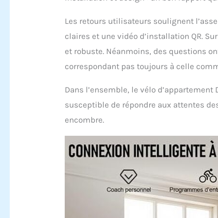
servi
Nous 
Les retours utilisateurs soulignent l’ass
notre
atten
claires et une vidéo d’installation QR. Su
et robuste. Néanmoins, des questions ont
correspondant pas toujours à celle com
Dans l’ensemble, le vélo d’appartement 
susceptible de répondre aux attentes des
encombre.