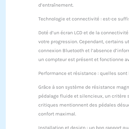
d’entraînement.
jusqu
d'app
le vé
Technologie et connectivité : est-ce suff
parti
10 dB
Doté d’un écran LCD et de la connectivit
journ
par c
votre progression. Cependant, certains ut
entre
connexion Bluetooth et l’absence d’infor
s'ada
un compteur est présent et fonctionne av
antid
perso
confo
Performance et résistance : quelles sont 
vous 
quell
Grâce à son système de résistance magné
est l
guidon
pédalage fluide et silencieux, un critère 
guide
critiques mentionnent des pédales désu
entra
confort maximal.
de sa
des p
premi
Installation et design : un bon rapport qu