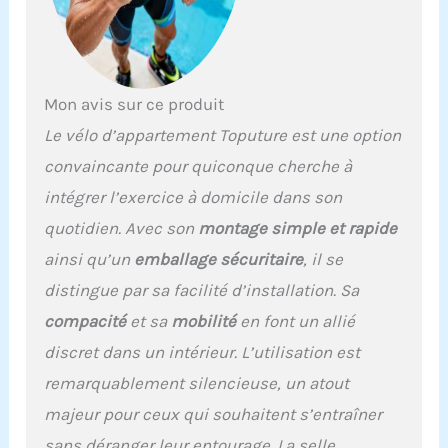
2025 : le vélo
d'appartement est
compatible avec
l'application Kinomap/Z-
Sport/Zwift pour suivre et
Mon avis sur ce produit
analyser facilement vos
Le vélo d’appartement Toputure est une option
données d'entraînement
telles que la distance, les
convaincante pour quiconque cherche à
tr/min, les calories
intégrer l’exercice à domicile dans son
brûlées, etc. L'application
propose des séances
quotidien. Avec son
montage simple et rapide
d'entraînement et des
ainsi qu’un
emballage sécuritaire
, il se
compétitions variées
ainsi qu'un entraînement
distingue par sa facilité d’installation. Sa
basé sur les intérêts pour
compacité
et sa
mobilité
en font un allié
augmenter votre effet de
combustion des
discret dans un intérieur. L’utilisation est
graisses et maintenir
remarquablement silencieuse, un atout
efficacement votre
condition physique.
majeur pour ceux qui souhaitent s’entraîner
Système de résistance
sans déranger leur entourage. La selle,