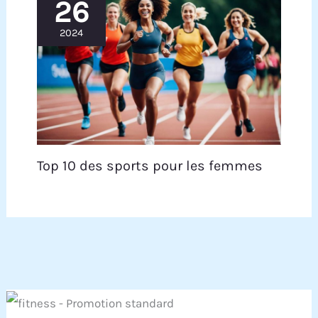
26
rapide et simple.
【Siège respirant et
confortable】Le siège en nid d’abeille
2024
ergonomique améliore la ventilation et
l’évacuation de la chaleur. Plus d’inconfort ou
d’humidité lors d’utilisations prolongées avec ce
velo d 'appartement, pour des années
d’entraînement confortables.
Top 10 des sports pour les femmes