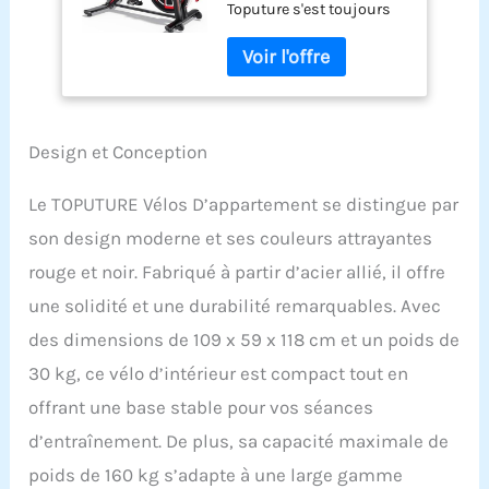
Toputure s'est toujours
silencieux, Vélo
concentré sur des
d'Exercice
concepts de fitness
Résistance
tendance et a fabriqué
Magnétique,
des équipements de
Absorption des
fitness de qualité
chocs, LCD
supérieure. Le processus
Ergomètre,
Design et Conception
de production est
Capacité 160KG
strictement contrôlé pour
(Rouge-noir)
Le TOPUTURE Vélos D’appartement se distingue par
garantir la fourniture de
son design moderne et ses couleurs attrayantes
produits de qualité
supérieure et de
rouge et noir. Fabriqué à partir d’acier allié, il offre
matériaux durables et
une solidité et une durabilité remarquables. Avec
rendre votre chemin vers
la santé plus fiable et
des dimensions de 109 x 59 x 118 cm et un poids de
plus sûr. Vélo
30 kg, ce vélo d’intérieur est compact tout en
d'appartement d'intérieur
2025 : le vélo
offrant une base stable pour vos séances
d'appartement est
d’entraînement. De plus, sa capacité maximale de
compatible avec
l'application Kinomap/Z-
poids de 160 kg s’adapte à une large gamme