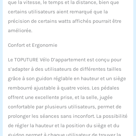
que la vitesse, le temps et la distance, bien que
courroie qui offre des
performances stables,
certains utilisateurs aient remarqué que la
assure une conduite
précision de certains watts affichés pourrait être
silencieuse et fluide,
améliorée.
n'est pas facile à user et a
une durée de vie plus
longue. Le vélo d'intérieur
Confort et Ergonomie
est équipé d'un volant
d'inertie de 15 kg et d'une
Le TOPUTURE Vélo D’appartement est conçu pour
forte résistance
magnétique. Le système
s’adapter à des utilisateurs de différentes tailles
de résistance
grâce à son guidon réglable en hauteur et un siège
magnétique peut être
rembourré ajustable à quatre voies. Les pédales
réglé de 0 à 100 % pour
répondre à différentes
offrent une excellente prise, et la selle, jugée
exigences d'intensité
confortable par plusieurs utilisateurs, permet de
d'entraînement. Vélo
d'appartement sûr et
prolonger les séances sans inconfort. La possibilité
stable : la structure
de régler la hauteur et la position du siège et du
triangulaire unique du
cadre assure la stabilité
guidon permet à chaque utilisateur de trouver la