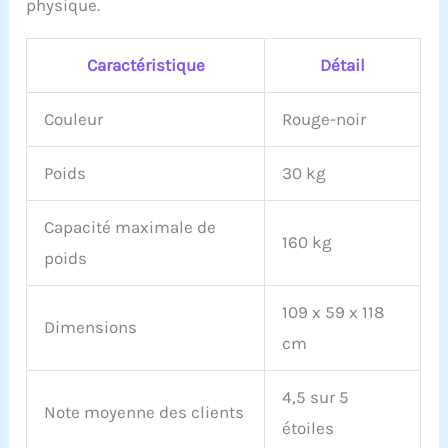
physique.
instructions
professionnelles en ligne
(français non garanti)
Caractéristique
Détail
vous aident à monter en
20 minutes ou moins.
Couleur
Rouge-noir
Poids
30 kg
Capacité maximale de
160 kg
poids
109 x 59 x 118
Dimensions
cm
4,5 sur 5
Note moyenne des clients
étoiles