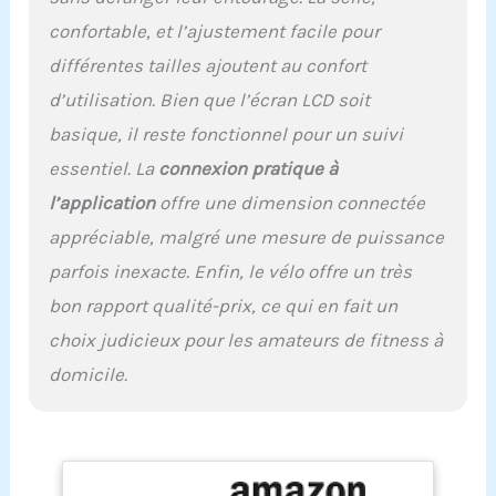
magnétique 0 à 100 % : le
vélo de fitness dispose
confortable, et l’ajustement facile pour
d'une résistance
différentes tailles ajoutent au confort
magnétique et d'une
d’utilisation. Bien que l’écran LCD soit
transmission par
courroie qui offre des
basique, il reste fonctionnel pour un suivi
performances stables,
essentiel. La
connexion pratique à
assure une conduite
silencieuse et fluide,
l’application
offre une dimension connectée
n'est pas facile à user et a
appréciable, malgré une mesure de puissance
une durée de vie plus
longue. Le vélo d'intérieur
parfois inexacte. Enfin, le vélo offre un très
est équipé d'un volant
bon rapport qualité-prix, ce qui en fait un
d'inertie de 15 kg et d'une
forte résistance
choix judicieux pour les amateurs de fitness à
magnétique. Le système
domicile.
de résistance
magnétique peut être
réglé de 0 à 100 % pour
répondre à différentes
exigences d'intensité
d'entraînement. Vélo