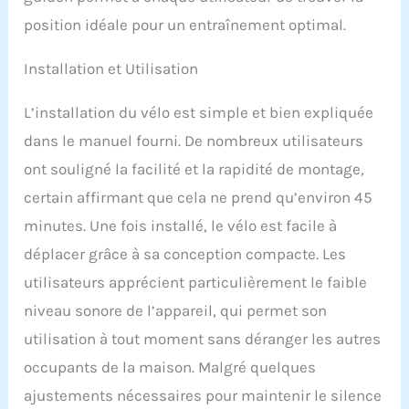
lors de la conduite et
position idéale pour un entraînement optimal.
vous permet, à vous et à
votre famille, de faire des
exercices de fitness sûrs
Installation et Utilisation
et stables. Le vélo
d'exercice Toputure est
L’installation du vélo est simple et bien expliquée
fabriqué en acier
dans le manuel fourni. De nombreux utilisateurs
inoxydable épais et
durable avec une charge
ont souligné la facilité et la rapidité de montage,
maximale de 150 kg, ce
certain affirmant que cela ne prend qu’environ 45
qui le rend plus robuste
et durable. Vélo
minutes. Une fois installé, le vélo est facile à
d'appartement
déplacer grâce à sa conception compacte. Les
personnalisé : guidon
réglable à 2 positions et
utilisateurs apprécient particulièrement le faible
siège rembourré à 4
niveau sonore de l’appareil, qui permet son
positions, convient aux
personnes d'une taille
utilisation à tout moment sans déranger les autres
comprise entre 150 cm et
occupants de la maison. Malgré quelques
190 cm. Faites des
exercices d'aérobic avec
ajustements nécessaires pour maintenir le silence