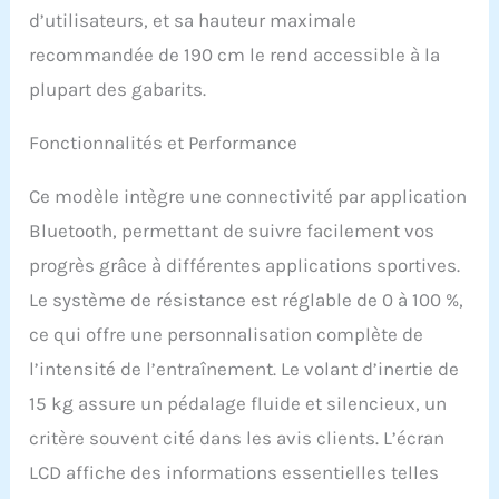
Sport/Zwift pour suivre et
d’utilisateurs, et sa hauteur maximale
analyser facilement vos
données d'entraînement
recommandée de 190 cm le rend accessible à la
telles que la distance, les
plupart des gabarits.
tr/min, les calories
brûlées, etc. L'application
Fonctionnalités et Performance
propose des séances
d'entraînement et des
compétitions variées
Ce modèle intègre une connectivité par application
ainsi qu'un entraînement
Bluetooth, permettant de suivre facilement vos
basé sur les intérêts pour
augmenter votre effet de
progrès grâce à différentes applications sportives.
combustion des
Le système de résistance est réglable de 0 à 100 %,
graisses et maintenir
efficacement votre
ce qui offre une personnalisation complète de
condition physique.
l’intensité de l’entraînement. Le volant d’inertie de
Système de résistance
magnétique 0 à 100 % : le
15 kg assure un pédalage fluide et silencieux, un
vélo de fitness dispose
critère souvent cité dans les avis clients. L’écran
d'une résistance
magnétique et d'une
LCD affiche des informations essentielles telles
transmission par