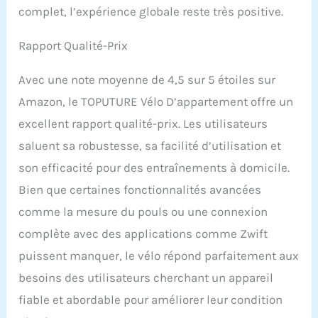
votre famille et vos amis.
complet, l’expérience globale reste très positive.
Le vélo de fitness pour la
maison est équipé d'un
Rapport Qualité-Prix
écran LCD, d'un support
pour tablette et d'un
porte-bouteille d'eau et
Avec une note moyenne de 4,5 sur 5 étoiles sur
est donc très facile à
Amazon, le TOPUTURE Vélo D’appartement offre un
utiliser. Avec des roues
sur la partie inférieure, il
excellent rapport qualité-prix. Les utilisateurs
est facile à déplacer
saluent sa robustesse, sa facilité d’utilisation et
【70 % préinstallé : vélo
d'appartement facile à
son efficacité pour des entraînements à domicile.
installer】Le vélo
Bien que certaines fonctionnalités avancées
d'appartement Toputure
vous promet un retour et
comme la mesure du pouls ou une connexion
un remboursement dans
complète avec des applications comme Zwift
un délai d'un mois, 2 ans
puissent manquer, le vélo répond parfaitement aux
de garantie. Pièce de
rechange et message de
besoins des utilisateurs cherchant un appareil
réponse dans les 24
fiable et abordable pour améliorer leur condition
heures. Vélo d'exercice 70
% préinstallé,