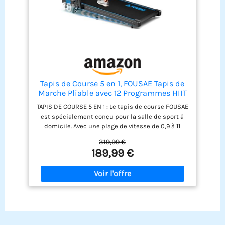
Tapis de Course 5 en 1, FOUSAE Tapis de
Marche Pliable avec 12 Programmes HIIT
Prédéfinis, Inclinable 9%, 12 KM/H,
TAPIS DE COURSE 5 EN 1 : Le tapis de course FOUSAE
Moteur Silencieux 2,75 CV, APP &
est spécialement conçu pour la salle de sport à
Télécommande, Charge Max 158kg pour
domicile. Avec une plage de vitesse de 0,9 à 11
Maison & Bureau
km/h, il convient aux entraînements de 0,8 à 2,4
319,99 €
km/h, à la marche de 2,4 à 5 km/h, au jogging de 5
189,99 €
à 10 km/h et à la course de 10 à 11 km/h. Une
augmentation de 9 % de l’inclinaison peut
contribuer à améliorer les performances
physiques de 50 %. PROGRAMMES
D’ENTRAÎNEMENT PERSONNALISÉS AVEC
APPLICATION : Le tapis de course inclinable,
récemment mis à jour, se connecte à des
applications comme Fitshow, Kinomap et Zwift