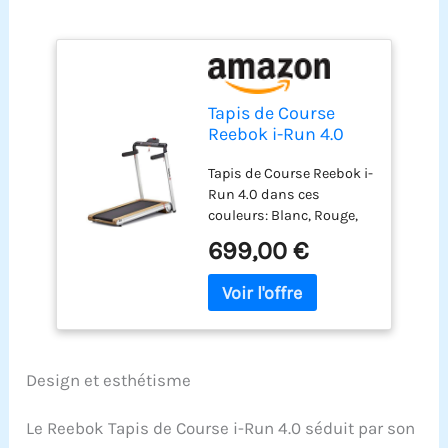
Tapis de Course
Reebok i-Run 4.0
Argent - Moteur: 3.0
Tapis de Course Reebok i-
HP - Vitesse Max: 16
Run 4.0 dans ces
km/h - Largeur du
couleurs: Blanc, Rouge,
Tapis: 46cm
Argent Moteur: 3.0 HP //
(Argent)
699,00 €
12 programmes
préétablis Vitesse max: 16
km/h Largeur du tapis:
46cm // Poids maximum
de l'utilisateur: 120 kg
Design et esthétisme
Le Reebok Tapis de Course i-Run 4.0 séduit par son