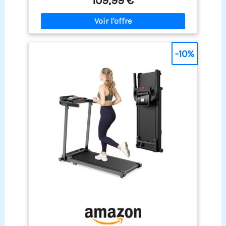
109,99 €
CV (vitesse max 10 km/h), un plateau (2 couches)
et une bande de course (6 couches). Il dispose
également de reposabrazos ajustables pour plus
de confort ; avec son panneau LED intuitif et
télécommande magnétique, ce tapis roulant
pliable vous permet d’entraîner efficacement et
-10%
confortablement chez vous. 【Technologie
d'absorption des chocs et faible niveau sonore
pour protéger les genoux】 : Ce tapis pliable de
marche silencieux est doté d'un système
d'absorption des chocs multicouche. plateau de
course à 2 couches et bande de course à 7
couches réduisent efficacement les vibrations.
Équipé de huit amortisseurs internes en silicone
et de quatre coussinets externes en caoutchouc
alvéolé, il protège efficacement les genoux tout en
réduisant les niveaux sonores en dessous de 45
décibels, Vous pouvez donc l'utiliser la nuit sans
déranger vos voisins. 【Assurance qualité et
sécurité, pour protéger chacun de vos pas】 : ce
tapis de course inclinable offre une capacité
maximale de 159 kg et a été rigoureusement testé
dans les laboratoires LONTEK. Après avoir subi 100
000 cycles de course, le produit ne présentait