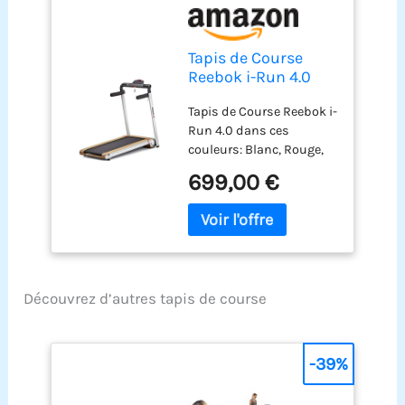
Tapis de Course
Reebok i-Run 4.0
Argent - Moteur: 3.0
Tapis de Course Reebok i-
HP - Vitesse Max: 16
Run 4.0 dans ces
km/h - Largeur du
couleurs: Blanc, Rouge,
Tapis: 46cm
Argent Moteur: 3.0 HP //
(Argent)
699,00 €
12 programmes
préétablis Vitesse max: 16
km/h Largeur du tapis:
46cm // Poids maximum
de l'utilisateur: 120 kg
Découvrez d’autres tapis de course
-39%