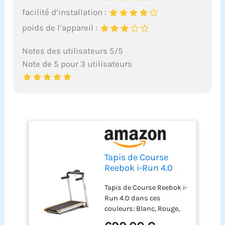
facilité d’installation :
poids de l’appareil :
Notes des utilisateurs 5/5
Note de 5 pour 3 utilisateurs
Tapis de Course
Reebok i-Run 4.0
Argent - Moteur: 3.0
Tapis de Course Reebok i-
HP - Vitesse Max: 16
Run 4.0 dans ces
km/h - Largeur du
couleurs: Blanc, Rouge,
Tapis: 46cm
Argent Moteur: 3.0 HP //
(Argent)