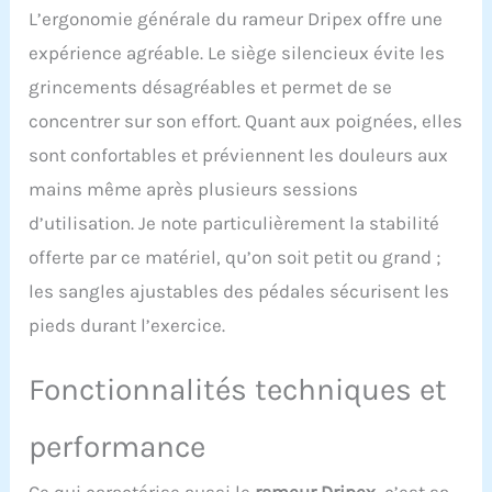
L’ergonomie générale du rameur Dripex offre une
débutants qu’aux
athlètes chevronnés.
expérience agréable. Le siège silencieux évite les
Adaptez facilement
grincements désagréables et permet de se
l’intensité de votre
entraînement à vos
concentrer sur son effort. Quant aux poignées, elles
objectifs personnels.
sont confortables et préviennent les douleurs aux
Capacité de charge allant
jusqu'à 158 kg et il
mains même après plusieurs sessions
convient aux personnes
d’utilisation. Je note particulièrement la stabilité
mesurant jusqu'à 1,93 m.
Connecter APP avec Écran
offerte par ce matériel, qu’on soit petit ou grand ;
LCD: L'écran LCD
les sangles ajustables des pédales sécurisent les
multifonction affiche des
statistiques sur le temps,
pieds durant l’exercice.
la distance, le nombre, le
total et les calories pour
Fonctionnalités techniques et
suivre votre progression
pendant l'aviron. La
pédale antidérapante
performance
élargie soutient
fermement chaque pas,
Ce qui caractérise aussi le
rameur Dripex
, c’est sa