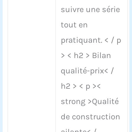
suivre une série
tout en
pratiquant. < / p
> < h2 > Bilan
qualité-prix< /
h2 > < p ><
strong >Qualité
de construction
ailante< /