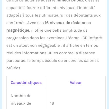
et le coussin
capacité à fournir différents niveaux d’intensité
ergonomique et moelleux
vous assure un confort
adaptés à tous les utilisateurs : des débutants aux
optimal même après une
confirmés. Avec ses
16 niveaux de résistance
longue pratique. Les
rameurs Dripex peuvent
magnétique
, il offre une belle amplitude de
être connectés à des
progression dans les exercices. L’écran LCD intégré
applications comme
Kinomap et FS. Ces
est un atout non négligeable : il affiche en temps
technologies
réel des informations utiles comme la distance
intelligentes vous offrent
des possibilités
parcourue, le temps écoulé ou encore les calories
d'entraînement
brûlées.
interactives directement
chez vous. Suivez vos
progrès en temps réel et
Caractéristiques
Valeur
améliorez votre
expérience
d'entraînement grâce à
Nombre de
des séances virtuelles
niveaux de
16
interactives, des