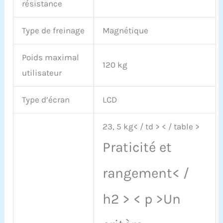
compétitions et des défis
résistance
personnalisés. Dripex
s'engage à fournir à ses
Type de freinage
Magnétique
clients des services et
des produits de la plus
haute qualité. Nous
Poids maximal
120 kg
offrons une-garantie
utilisateur
d'un an et une politique
de retour
inconditionnelle. Si vous
Type d’écran
LCD
avez des questions,
n'hésitez pas à nous
23, 5 kg< / td > < / table >
contacter. Notre équipe
dédiée au service
Praticité et
clientèle est toujours à
votre disposition.
rangement< /
h2 > < p >Un