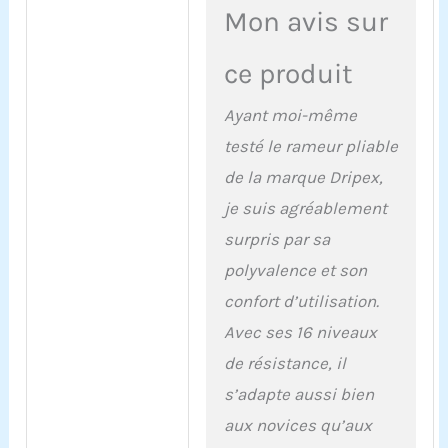
sollicite 90 % des
Mon avis sur
muscles de votre
corps. C'est comme
ce produit
un jogging de 20
minutes. Il brûle
efficacement des
Ayant moi-même
calories et vous aide
testé le rameur pliable
à perdre du poids
rapidement tout en
de la marque Dripex,
sollicitant vos bras,
je suis agréablement
vos jambes, votre
surpris par sa
ventre, votre dos et
vos fessiers. 16
polyvalence et son
Niveaux de
confort d’utilisation.
Résistance: Notre
rameur magnétique
Avec ses 16 niveaux
dispose de 16
de résistance, il
niveaux de
résistance réglables,
s’adapte aussi bien
s’adressant aussi
aux novices qu’aux
bien aux débutants