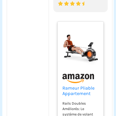
Rameur Pliable
Appartement
Freinage
Rails Doubles
Magnétique 16
Améliorés: Le
Niv de
système de volant
Résistance