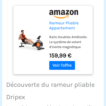
Rameur Pliable
Appartement
Freinage
Rails Doubles Améliorés:
Magnétique 16 Niv
Le système de volant
de Résistance
d'inertie magnétique
amélioré et la conception
159,99 €
unique à double rail vous
permettent de ramer
sans bruit, sans
déranger les autres
pendant votre
entraînement. La
Découverte du rameur pliable
conception à double rail
améliore la sécurité et la
Dripex
stabilité pendant
l'exercice. Vous pouvez