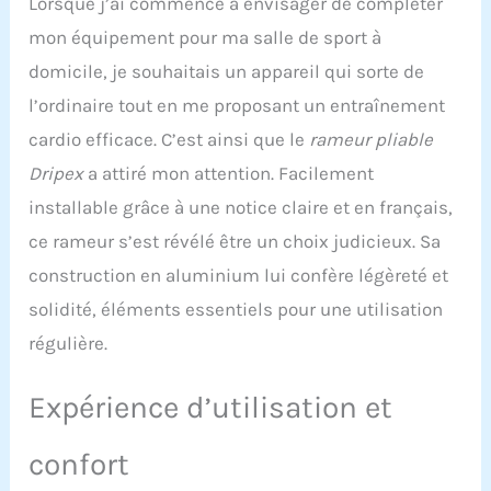
Lorsque j’ai commencé à envisager de compléter
ainsi vous concentrer sur
votre entraînement et le
mon équipement pour ma salle de sport à
rendre plus agréable.
domicile, je souhaitais un appareil qui sorte de
Brûle-graisses efficace
pour tout le corps: Le
l’ordinaire tout en me proposant un entraînement
rameur Dripex sollicite 90
cardio efficace. C’est ainsi que le
rameur pliable
% des muscles de votre
corps. C'est comme un
Dripex
a attiré mon attention. Facilement
jogging de 20 minutes. Il
installable grâce à une notice claire et en français,
brûle efficacement des
calories et vous aide à
ce rameur s’est révélé être un choix judicieux. Sa
perdre du poids
construction en aluminium lui confère légèreté et
rapidement tout en
sollicitant vos bras, vos
solidité, éléments essentiels pour une utilisation
jambes, votre ventre,
régulière.
votre dos et vos fessiers.
16 Niveaux de Résistance:
Notre rameur
Expérience d’utilisation et
magnétique dispose de
16 niveaux de résistance
confort
réglables, s’adressant
aussi bien aux