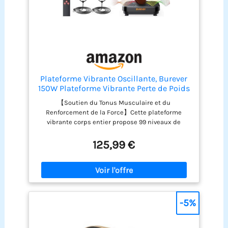
Plateforme Vibrante Oscillante, Burever
150W Plateforme Vibrante Perte de Poids
avec Massage Silencieux des Pieds, 99
【Soutien du Tonus Musculaire et du
Niveaux d'Intensité et 5 Programmes
Renforcement de la Force】Cette plateforme
avec 2 Bandes de Résistance &
vibrante corps entier propose 99 niveaux de
Télécommande
vitesse et 5 modes automatiques. Elle stimule les
contractions musculaires jusqu’à 30 fois par
125,99 €
seconde, activant 98 % de vos fibres musculaires
en seulement 10 minutes. Cette sollicitation
intense favorise la réponse métabolique naturelle
de votre corps tout en aidant à tonifier les jambes,
la sangle abdominale et les fessiers. Idéale pour
les amateurs de fitness qui souhaitent des
-5%
résultats rapides et visibles 【Grande Plateforme
Antidérapante et Support Robuste】La surface de