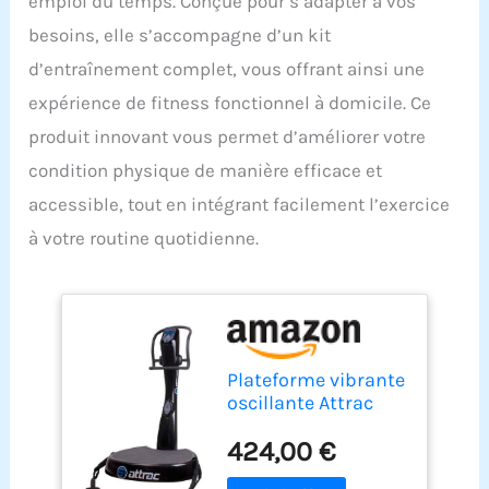
emploi du temps. Conçue pour s’adapter à vos
besoins, elle s’accompagne d’un kit
d’entraînement complet, vous offrant ainsi une
expérience de fitness fonctionnel à domicile. Ce
produit innovant vous permet d’améliorer votre
condition physique de manière efficace et
accessible, tout en intégrant facilement l’exercice
à votre routine quotidienne.
Plateforme vibrante
oscillante Attrac
Black Power 5 + Kit
424,00 €
d'entraînement
offert / Functional