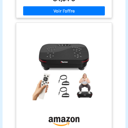
vibrations corporelles complètes qui stimulent
s’adapte à votre routine de bien-être personnelle.
les muscles, provoquant une contraction
Avec ses 99 Niveaux d'Intensité et 5 Programmes,
musculaire accrue et une activation accrue. Ce
cet appareil est pensé pour compléter votre mode
type d'appareil favorise les réflexes, brûlant ainsi
de vie actif. Il offre quatre fonctions clés en un
calories et graisses. SOULAGEMENT, RÉÉDUCATION
seul dispositif – idéal pour celles et ceux qui
ET RÉPARATION - Notre plateforme vibrante fitness
cherchent à soutenir leurs objectifs de bien-être
délivre des vibrations corporelles complètes
quotidiens, du raffermissement du corps à la
efficaces et douces, réveillant les muscles et
récupération après l’effort. Un choix polyvalent
augmentant leur circulation sanguine. Cela
pour toute la famille 【Design Adapté à la Maison
renforce la capacité de votre corps à régénérer et
avec Télécommande et Bbandes de Résistance】
à se réparer. Le soulagement se fait sentir dès la
Compact et léger, il se range facilement sous un
première utilisation. Une utilisation continue et
canapé ou un lit. Livré avec une télécommande
régulière renforce le tonus musculaire, protège
sans fil pour régler les 99 niveaux de vitesse, ainsi
les nerfs et les os, soulage les douleurs
que deux bandes de résistance pour travailler les
chroniques, répare les blessures anciennes et
bras, la poitrine et le dos. À utiliser tout en
offre une plus grande amplitude de mouvement. 5
regardant la télévision ou en télétravaillant – la
MODES, 99 NIVEAUX ET TÉLÉCOMMANDE - Ce
plaque vibrante silencieuse ne perturbe ni les
plateforme vibrante lymphatique dispose de 5
appels téléphoniques ni le sommeil
modes et 99 niveaux d'entraînement, avec 2
bandes de résistance pour travailler
simultanément le haut et le bas du corps.
Différents modes d'exercice vous permettent
d'essayer différents exercices de vibration. Avec
cet appareil, réalisez vos exercices habituels en