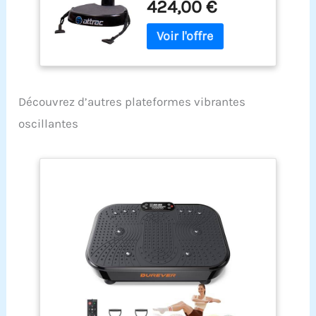
424,00 €
d'entraînement
offert / Functional
Fitness
Découvrez d’autres plateformes vibrantes
oscillantes