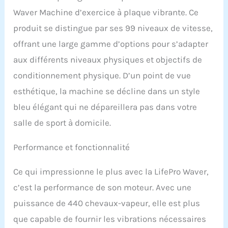
le tonus musculaire
Waver Machine d’exercice à plaque vibrante. Ce
sans machines lourdes
produit se distingue par ses 99 niveaux de vitesse,
Entraîneurs de fitness à
vibrations de niveau
offrant une large gamme d’options pour s’adapter
professionnel |
aux différents niveaux physiques et objectifs de
Expérimentez la
puissance utilisée par les
conditionnement physique. D’un point de vue
meilleurs entraîneurs de
esthétique, la machine se décline dans un style
fitness avec 99 niveaux
de vitesse réglables,
bleu élégant qui ne dépareillera pas dans votre
activation musculaire
salle de sport à domicile.
ciblée et programmes
intégrés qui imitent les
sessions de gym pour
Performance et fonctionnalité
soutenir la perte de
poids, la force et la
Ce qui impressionne le plus avec la LifePro Waver,
circulation sanguine
c’est la performance de son moteur. Avec une
Durable pour un usage
quotidien | Conçue avec
puissance de 440 chevaux-vapeur, elle est plus
des matériaux de qualité
que capable de fournir les vibrations nécessaires
supérieure pour une