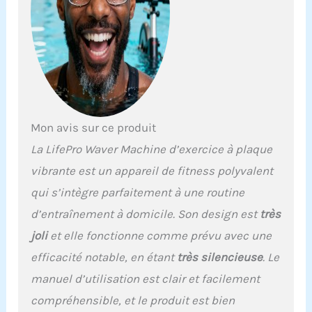
Entraîneurs de fitness à
vibrations de niveau
professionnel |
Expérimentez la
puissance utilisée par les
meilleurs entraîneurs de
fitness avec 99 niveaux
de vitesse réglables,
activation musculaire
Mon avis sur ce produit
ciblée et programmes
La LifePro Waver Machine d’exercice à plaque
intégrés qui imitent les
sessions de gym pour
vibrante est un appareil de fitness polyvalent
soutenir la perte de
qui s’intègre parfaitement à une routine
poids, la force et la
circulation sanguine
d’entraînement à domicile. Son design est
très
Durable pour un usage
joli
et elle fonctionne comme prévu avec une
quotidien | Conçue avec
des matériaux de qualité
efficacité notable, en étant
très silencieuse
. Le
supérieure pour une
manuel d’utilisation est clair et facilement
fiabilité à long terme,
cette plaque vibrante
compréhensible, et le produit est bien