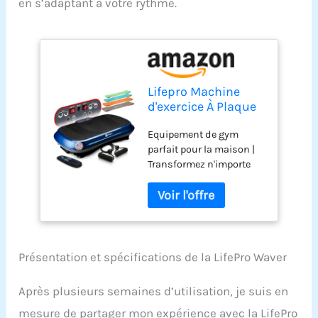
en s’adaptant à votre rythme.
Lifepro Machine
d'exercice À Plaque
Vibrante Plateforme
Equipement de gym
De Fitness Vibrante
parfait pour la maison |
avec Bandes en
Transformez n'importe
Boucle Équipement
quelle pièce en un studio
D'entraînement
de fitness privé avec cette
Domicile pour La
plaque de vibration
Perte De Poids Et La
compacte. Équipement
Tonification
de gym idéal pour un
Télécommande Bleu
usage domestique pour
Nuit
Présentation et spécifications de la LifePro Waver
soutenir les
entraînements complets
Après plusieurs semaines d’utilisation, je suis en
du corps, stimuler le
mesure de partager mon expérience avec la LifePro
métabolisme et améliorer