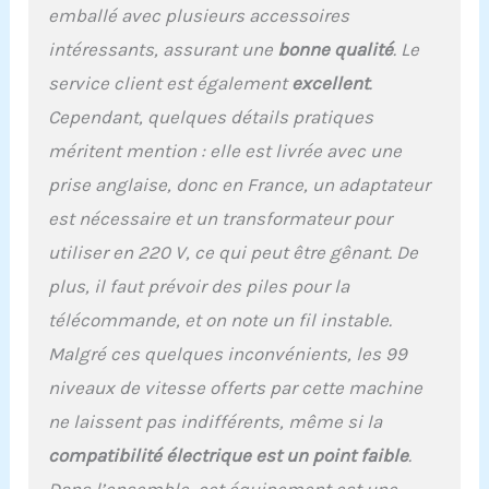
pour le drainage
emballé avec plusieurs accessoires
lymphatique favorise la
récupération quotidienne
intéressants, assurant une
bonne qualité
. Le
et les routines de bien-
service client est également
excellent
.
être ; surface
antidérapante et cadre
Cependant, quelques détails pratiques
stable garantissent
méritent mention : elle est livrée avec une
sécurité et confort à
prise anglaise, donc en France, un adaptateur
chaque session Tout est
inclus pour commencer |
est nécessaire et un transformateur pour
Cette machine de
utiliser en 220 V, ce qui peut être gênant. De
drainage lymphatique
est livrée avec une
plus, il faut prévoir des piles pour la
télécommande, un
télécommande, et on note un fil instable.
cordon d'alimentation,
deux bandes de
Malgré ces quelques inconvénients, les 99
résistance, quatre mini
niveaux de vitesse offerts par cette machine
bandes et un guide
d'utilisation complet
ne laissent pas indifférents, même si la
pour vous aider à
compatibilité électrique est un point faible
.
commencer votre voyage
de remise en forme avec