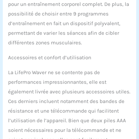
fiabilité à long terme,
pour un entraînement corporel complet. De plus, la
cette plaque vibrante
possibilité de choisir entre 9 programmes
pour le drainage
lymphatique favorise la
d’entraînement en fait un dispositif polyvalent,
récupération quotidienne
permettant de varier les séances afin de cibler
et les routines de bien-
être ; surface
différentes zones musculaires.
antidérapante et cadre
stable garantissent
Accessoires et confort d’utilisation
sécurité et confort à
chaque session Tout est
La LifePro Waver ne se contente pas de
inclus pour commencer |
Cette machine de
performances impressionnantes, elle est
drainage lymphatique
également livrée avec plusieurs accessoires utiles.
est livrée avec une
télécommande, un
Ces derniers incluent notamment des bandes de
cordon d'alimentation,
résistance et une télécommande qui facilitent
deux bandes de
résistance, quatre mini
l’utilisation de l’appareil. Bien que deux piles AAA
bandes et un guide
soient nécessaires pour la télécommande et ne
d'utilisation complet