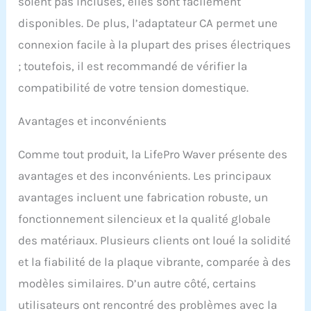
pour vous aider à
soient pas incluses, elles sont facilement
commencer votre voyage
disponibles. De plus, l’adaptateur CA permet une
de remise en forme avec
connexion facile à la plupart des prises électriques
soutien et confiance dès
la sortie de la boîte
; toutefois, il est recommandé de vérifier la
Marque de confiance
compatibilité de votre tension domestique.
LifePro Vibration Plate |
Chaque plaque de
vibration LifePro est
Avantages et inconvénients
soutenue par une
garantie à vie et un
Comme tout produit, la LifePro Waver présente des
soutien d'expert;
avantages et des inconvénients. Les principaux
développée par des
athlètes pour de vrais
avantages incluent une fabrication robuste, un
résultats, elle reflète un
fonctionnement silencieux et la qualité globale
engagement envers la
qualité, l'innovation et
des matériaux. Plusieurs clients ont loué la solidité
votre succès de fitness à
et la fiabilité de la plaque vibrante, comparée à des
long terme
modèles similaires. D’un autre côté, certains
utilisateurs ont rencontré des problèmes avec la