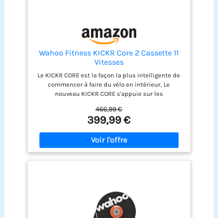
Wahoo Fitness KICKR Core 2 Cassette 11
Vitesses
Le KICKR CORE est la façon la plus intelligente de
commencer à faire du vélo en intérieur, Le
nouveau KICKR CORE s'appuie sur les
performances éprouvées du CORE original et
466,99 €
introduit une configuration plus rapide et plus
399,99 €
facile, une meilleure connectivité et l'ajout de
fonctionnalités clés de l'écosystème KICKR Le
KICKR CORE est la façon la plus intelligente de
commencer à faire du vélo en intérieur SENSATION
DE PÉDALAGE LÉGENDAIRE KICKR : Le KICKR CORE
offre une résistance fluide et une sensation
proche de la route, il est conçu pour les efforts
intenses et l'entraînement structuré
CONFIGURATION SIMPLE ET CONDUITE STABLE,
CONNECTÉ ET SOUS CONTRÔLE : Le WiFi intégré
permet un appairage plus rapide et des mises à