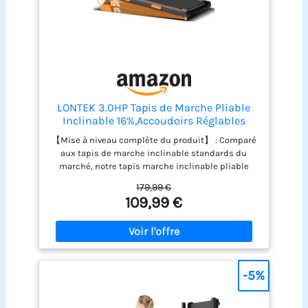
LONTEK 3.0HP Tapis de Marche Pliable
Inclinable 16%,Accoudoirs Réglables
【Mise à niveau complète du produit】 : Comparé
aux tapis de marche inclinable standards du
marché, notre tapis marche inclinable pliable
silencieux offre un réglage manuel d'inclinaison à
179,99 €
3 niveaux (max 16%), un moteur sans balais de 3.0
109,99 €
CV (vitesse max 10 km/h), un plateau (2 couches)
et une bande de course (6 couches). Il dispose
également de reposabrazos ajustables pour plus
de confort ; avec son panneau LED intuitif et
télécommande magnétique, ce tapis roulant
pliable vous permet d’entraîner efficacement et
-5%
confortablement chez vous. 【Technologie
d'absorption des chocs et faible niveau sonore