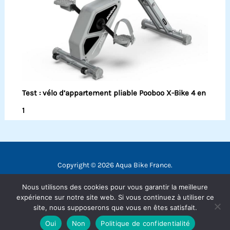
Test : vélo d’appartement pliable Pooboo X-Bike 4 en
1
Copyright © 2026 Aqua Bike France.
Contact
Nous utilisons des cookies pour vous garantir la meilleure
Mentions légales
expérience sur notre site web. Si vous continuez à utiliser ce
site, nous supposerons que vous en êtes satisfait.
Politique de confidentialité
Oui
Non
Politique de confidentialité