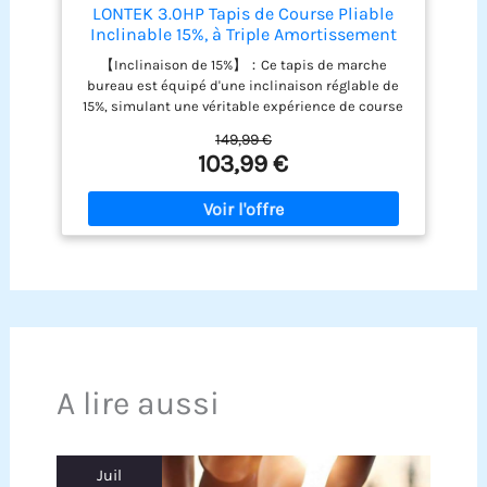
LONTEK 3.0HP Tapis de Course Pliable
Inclinable 15%, à Triple Amortissement
【Inclinaison de 15%】：Ce tapis de marche
bureau est équipé d'une inclinaison réglable de
15%, simulant une véritable expérience de course
en montée. Ce design permet d'augmenter la
149,99 €
consommation de calories de 60%, tout en
103,99 €
améliorant la protection des genoux de 30%,
réduisant efficacement les risques de blessures.
Il contribue également à une amélioration de 20%
de l'endurance cardiovasculaire, vous permettant
de profiter d'un entraînement scientifique à
domicile. 【6 en 1 Tapis de course inclinable】:La
vitesse de ce tapis de marche inclinable est de 1-
10 km/h, un tapis de marche electrique pliable
silencieux peut être changé en 3 modes. et la
capacité de charge maximale est de 159 kg.
【3.0HP Moteur silencieux】:Ce walking pad
A lire aussi
pliable est équipée d'un moteur plus durable,
avec une durée de vie de plus de 3500 heures et
un niveau sonore inférieur à 45 dB, de sorte que
votre exercice ne dérangera ni votre famille ni vos
Juil
voisins. 【8 amortisseurs, 5 bande de