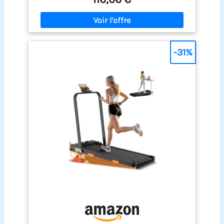
cadre en acier durable réduit les vibrations et le
kg et équipé de roulettes intégrées, il se soulève
bruit, garantissant un entraînement fluide et
et se déplace facilement, vous permettant ainsi
stable.
de maintenir votre routine sportive tout en
travaillant, en regardant la télévision ou en vous
relaxant chez vous. Le tapis de marche compact
-31%
indispensable. 【Facile à ranger】: Grâce à ses
roulettes intégrées, vous pouvez le déplacer sans
effort vers le bureau, la chambre ou toute autre
pièce. Son encombrement réduit permet une
installation flexible, même dans un angle, sans
sacrifier d'espace.