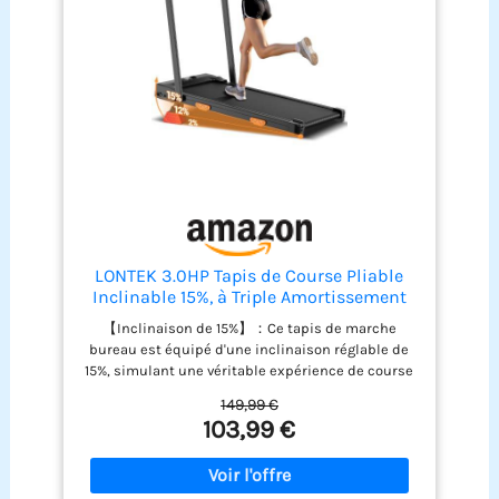
LONTEK 3.0HP Tapis de Course Pliable
Inclinable 15%, à Triple Amortissement
【Inclinaison de 15%】：Ce tapis de marche
bureau est équipé d'une inclinaison réglable de
15%, simulant une véritable expérience de course
en montée. Ce design permet d'augmenter la
149,99 €
consommation de calories de 60%, tout en
103,99 €
améliorant la protection des genoux de 30%,
réduisant efficacement les risques de blessures.
Il contribue également à une amélioration de 20%
de l'endurance cardiovasculaire, vous permettant