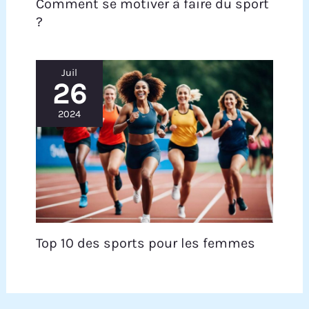
Comment se motiver à faire du sport
vous permettant de suivre facilement votre
entraînement.
?
Juil
26
2024
Top 10 des sports pour les femmes