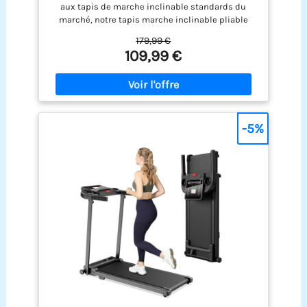
aux tapis de marche inclinable standards du
marché, notre tapis marche inclinable pliable
silencieux offre un réglage manuel d'inclinaison à
179,99 €
3 niveaux (max 16%), un moteur sans balais de 3.0
109,99 €
CV (vitesse max 10 km/h), un plateau (2 couches)
et une bande de course (6 couches). Il dispose
également de reposabrazos ajustables pour plus
de confort ; avec son panneau LED intuitif et
télécommande magnétique, ce tapis roulant
pliable vous permet d’entraîner efficacement et
-5%
confortablement chez vous. 【Technologie
d'absorption des chocs et faible niveau sonore
pour protéger les genoux】 : Ce tapis pliable de
marche silencieux est doté d'un système
d'absorption des chocs multicouche. plateau de
course à 2 couches et bande de course à 7
couches réduisent efficacement les vibrations.
Équipé de huit amortisseurs internes en silicone
et de quatre coussinets externes en caoutchouc
alvéolé, il protège efficacement les genoux tout en
réduisant les niveaux sonores en dessous de 45
décibels, Vous pouvez donc l'utiliser la nuit sans
déranger vos voisins. 【Assurance qualité et
sécurité, pour protéger chacun de vos pas】 : ce