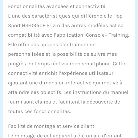
! Nous avons réservé
Fonctionnalités avancées et connectivité
spécialement pour nos
L’une des caractéristiques qui différencie le Hop-
clients une livraison le
jour souhaité, c'est
Sport HS-095CF Prizm des autres modèles est sa
pourquoi votre
compatibilité avec l’application iConsole+ Training.
commande ne sera livrée
qu'après avoir pris
Elle offre des options d’entraînement
rendez-vous. Il est donc
personnalisées et la possibilité de suivre mes
important d'indiquer des
coordonnées valables
progrès en temps réel via mon smartphone. Cette
lors de votre commande!
connectivité enrichit l’expérience utilisateur,
Si vous indiquez des
coordonnées
ajoutant une dimension interactive qui motive à
incorrectes/non valables,
atteindre ses objectifs. Les instructions du manuel
la prise de contact est
impossible et la
fourni sont claires et facilitent la découverte de
marchandise ne peut
toutes ces fonctionnalités.
malheureusement pas
être livrée. L'article est
Facilité de montage et service client
expédié par transporteur.
La livraison s'effectue
Le montage de cet appareil a été un jeu d’enfant