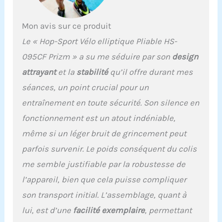
ENTRAÎNEMENT SÛR - Le
vélo elliptique pliable
dispose d'un système de
Mon avis sur ce produit
freinage magnétique
Le « Hop-Sport Vélo elliptique Pliable HS-
pour un freinage fiable. Il
dispose également d'une
095CF Prizm » a su me séduire par son
design
traction avant, d'un
attrayant
et la
stabilité
qu’il offre durant mes
facteur Q de 8 cm et d'un
fonctionnement sur
séances, un point crucial pour un
secteur en 230 volts.
entraînement en toute sécurité. Son silence en
COMPATIBLE AVEC -
fonctionnement est un atout indéniable,
Bluetooth 4.0 et
l'application iConsole +
même si un léger
bruit de grincement
peut
Training. De plus, la
parfois survenir. Le poids conséquent du colis
ceinture de fréquence
cardiaque HS-P095PR de
me semble justifiable par la robustesse de
Hop-Sport peut être
l’appareil, bien que cela puisse compliquer
connectée. L'appareil de
cardio-training dispose
son transport initial. L’assemblage, quant à
d'un support pour
lui, est d’une
facilité exemplaire
, permettant
tablette. VÉLO ELLIPTIQUE
COMPACT - Pour un