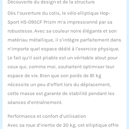
Découverte du design et de la structure
articulations.
Noir
SURVEILLEZ LES
Dès l’ouverture du colis, le vélo elliptique Hop-
PERFORMANCES - Pour
optimiser votre
Sport HS-095CF Prizm m’a impressionné par sa
entraînement, il y a un
robustesse. Avec sa couleur noire élégante et son
ordinateur sur l'appareil
de fitness. Il contient un
matériau métallique, il s’intègre parfaitement dans
programme HRC pour la
n’importe quel espace dédié à l’exercice physique.
surveillance de la
fréquence cardiaque, un
Le fait qu’il soit pliable est un véritable atout pour
programme WATT et une
ceux qui, comme moi, souhaitent optimiser leur
mesure de la graisse
corporelle.
espace de vie. Bien que son poids de 81 kg
ENTRAÎNEMENT SÛR - Le
nécessite un peu d’effort lors du déplacement,
vélo elliptique pliable
dispose d'un système de
cette masse est garante de stabilité pendant les
freinage magnétique
séances d’entraînement.
pour un freinage fiable. Il
dispose également d'une
Performance et confort d’utilisation
traction avant, d'un
facteur Q de 8 cm et d'un
Avec sa roue d’inertie de 30 kg, cet elliptique offre
fonctionnement sur