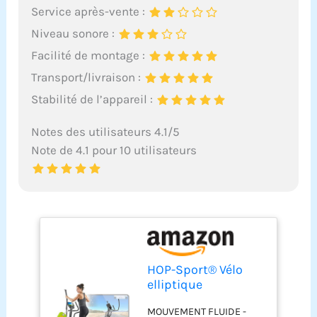
Service après-vente :
Niveau sonore :
Facilité de montage :
Transport/livraison :
Stabilité de l’appareil :
Notes des utilisateurs 4.1/5
Note de 4.1 pour 10 utilisateurs
HOP-Sport® Vélo
elliptique
d'appartement
MOUVEMENT FLUIDE -
Pliable HS-095CF