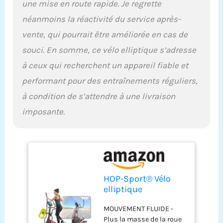
une mise en route rapide. Je regrette
entraînement en toute
néanmoins la réactivité du service après-
sécurité, l'équipement est
doté de plateformes
vente, qui pourrait être améliorée en cas de
antidérapantes. Il est
souci. En somme, ce vélo elliptique s’adresse
facile à ranger grâce aux
roulettes de transport et
à ceux qui recherchent un appareil fiable et
peut être plié. 2,41 € d'éco
performant pour des entraînements réguliers,
participation. IMPORTANT
! Nous avons réservé
à condition de s’attendre à une livraison
spécialement pour nos
imposante.
clients une livraison le
jour souhaité, c'est
pourquoi votre
commande ne sera livrée
qu'après avoir pris
rendez-vous. Il est donc
HOP-Sport® Vélo
important d'indiquer des
elliptique
coordonnées valables
d'appartement
lors de votre commande!
MOUVEMENT FLUIDE -
Pliable HS-095CF
Si vous indiquez des
Plus la masse de la roue
Prizm, Roue
coordonnées