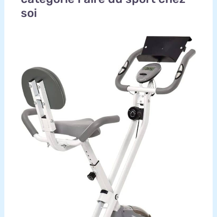
également équipé d'un porte-gobelet pour vous
soi
permettre de vous hydrater facilement à tout
moment pendant l'exercice. Neezee dispose d'une
équipe de R&D et d'un service après-vente
professionnels. Toutes les questions reçoivent
une réponse rapide dans les 12 heures, ce qui
rend chaque exercice sûr et efficace.