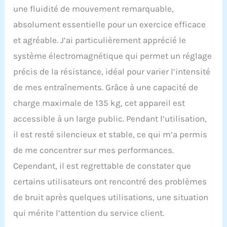
une fluidité de mouvement remarquable,
secteur en 230 volts.
COMPATIBLE AVEC -
absolument essentielle pour un exercice efficace
Bluetooth 4.0 et
et agréable. J’ai particulièrement apprécié le
l'application iConsole +
Training. De plus, la
système électromagnétique qui permet un réglage
ceinture de fréquence
précis de la résistance, idéal pour varier l’intensité
cardiaque HS-P095PR de
Hop-Sport peut être
de mes entraînements. Grâce à une capacité de
connectée. L'appareil de
charge maximale de 135 kg, cet appareil est
cardio-training dispose
d'un support pour
accessible à un large public. Pendant l’utilisation,
tablette. VÉLO ELLIPTIQUE
il est resté silencieux et stable, ce qui m’a permis
COMPACT - Pour un
entraînement en toute
de me concentrer sur mes performances.
sécurité, l'équipement est
Cependant, il est regrettable de constater que
doté de plateformes
antidérapantes. Il est
certains utilisateurs ont rencontré des problèmes
facile à ranger grâce aux
de bruit après quelques utilisations, une situation
roulettes de transport et
peut être plié. 2,41 € d'éco
qui mérite l’attention du service client.
participation. IMPORTANT