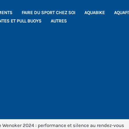
MENTS
FAIRE DU SPORT CHEZ SOI
AQUABIKE
AQUAF
NTES ET PULL BUOYS
AUTRES
ce Wenoker 2024 : performance et silence au rendez-vous