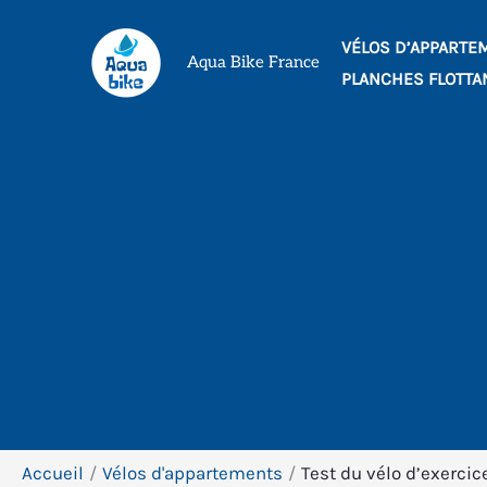
Aller
VÉLOS D’APPARTE
au
Aqua Bike France
PLANCHES FLOTTA
contenu
Accueil
Vélos d'appartements
Test du vélo d’exerci