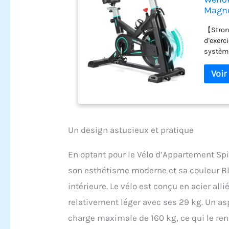
Magnét
Confo
【Strong
Traine
d'exerc
système
importa
d'une e
du brui
le vélo
【Effect
the bik
gym or 
Un design astucieux et pratique
de renf
les ble
En optant pour le Vélo d’Appartement Spi
multipr
utilisa
son esthétisme moderne et sa couleur Bl
débutan
intérieure. Le vélo est conçu en acier alli
confort
relativement léger avec ses 29 kg. Un as
d'appar
efficac
charge maximale de 160 kg, ce qui le ren
confort