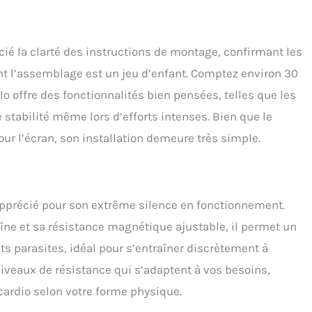
/arrière. Notre vélo magnétique convient aux utilisateurs d'une
omprise entre 1,43 et 1,92 m et d'un poids allant jusqu'à 160 kg.
reil de cyclisme d'intérieur parfait pour le bureau à domicile.
isplay & PAD mount】L'écran LCD du vélo d'appartement
écié la clarté des instructions de montage, confirmant les
de suivre en temps réel la durée de l'entraînement, la vitesse,
nt l’assemblage est un jeu d’enfant. Comptez environ 30
nce, l'odomètre et les calories brûlées. Grâce à ces fonctions,
 offre des fonctionnalités bien pensées, telles que les
uvez reconnaître vos progrès et ajuster votre plan
înement à temps. Le support de tablette maintient votre
 stabilité même lors d’efforts intenses. Bien que le
ne portable ou votre iPad en toute sécurité et vous permet de
our l’écran, son installation demeure très simple.
vertir pendant votre entraînement. 【Créer votre plan
înement】L'utilisation de ce vélo de fitness pour enregistrer
lan d'entraînement à temps peut offrir plusieurs avantages. Il
us aider à brûler rapidement les graisses, à renforcer votre
os poumons, vos muscles, etc. Le vélo est un exercice à faible
 apprécié pour son extrême silence en fonctionnement.
ui peut aider à réduire le stress et l'anxiété, à améliorer
îne et sa résistance magnétique ajustable, il permet un
r et à renforcer la confiance en soi. [Garantie Sans Tracas]:Si
êtes pas satisfait de votre vélo d'appartement, n'hésitez pas à
s parasites, idéal pour s’entraîner discrètement à
ntacter car nous sommes toujours derrière vous. N'hésitez
niveaux de résistance qui s’adaptent à vos besoins,
ous contacter sur la page d'identification de la commande.
cardio selon votre forme physique.