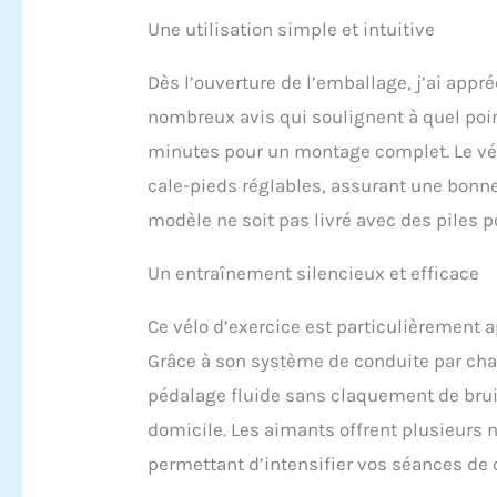
l'avant
Une utilisation simple et intuitive
taille c
Un appa
【LCD d
Dès l’ouverture de l’emballage, j’ai appr
permet 
nombreux avis qui soulignent à quel poi
la dista
minutes pour un montage complet. Le vélo
vous po
d'entra
cale-pieds réglables, assurant une bonne
télépho
modèle ne soit pas livré avec des piles p
vous di
d'entra
votre p
Un entraînement silencieux et efficace
peut vo
cœur, v
Ce vélo d’exercice est particulièrement
impact q
Grâce à son système de conduite par cha
l'humeu
vous n'
pédalage fluide sans claquement de bruit
nous co
domicile. Les aimants offrent plusieurs 
pas à n
permettant d’intensifier vos séances de 