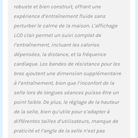
conduite fluide et
robuste et bien construit, offrant une
silencieuse.
【Vélo
d'appartement portable】
expérience d’entraînement fluide sans
Le vélo d'exercice mesure
perturber le calme de la maison. L’affichage
95 x 42 x 112 cm, ce qui
est peu encombrant,
LCD clair permet un suivi complet de
compact et parfait pour
l’entraînement, incluant les calories
un usage domestique. De
plus, le support de
dépensées, la distance, et la fréquence
téléphone/iPad est
cardiaque. Les bandes de résistance pour les
inclus sur le vélo
d'appartement, de sorte
bras ajoutent une dimension supplémentaire
que vous pouvez regarder
à l’entraînement, bien que l’inconfort de la
un film et écouter de la
musique tout en faisant
selle lors de longues séances puisse être un
du vélo en pliant le vélo
point faible. De plus, le réglage de la hauteur
d'appartement, vous
donnant une expérience
de la selle, bien qu’utile pour s’adapter à
différente. Vélo
différentes tailles d’utilisateurs, manque de
d'appartement compact
praticité et l’angle de la selle n’est pas
et pliable : le vélo
d'appartement pliable