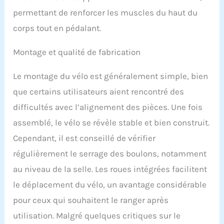
à déplacer. Le vélo
permettant de renforcer les muscles du haut du
d'appartement portable
corps tout en pédalant.
peut être plié pour le
rangement et peut être
Montage et qualité de fabrication
déplacé avec les roues de
transport. Le vélo
d'appartement pliable
Le montage du vélo est généralement simple, bien
peut être plié à presque la
que certains utilisateurs aient rencontré des
moitié de la taille
assemblée, de sorte que
difficultés avec l’alignement des pièces. Une fois
ce vélo d'exercice est
assemblé, le vélo se révèle stable et bien construit.
particulièrement
compact.
【Détecteur
Cependant, il est conseillé de vérifier
de fréquence cardiaque
régulièrement le serrage des boulons, notamment
et moniteur LCD】Le vélo
au niveau de la selle. Les roues intégrées facilitent
d'appartement dispose
d'un grand écran LCD qui
le déplacement du vélo, un avantage considérable
affiche l'heure, la vitesse,
pour ceux qui souhaitent le ranger après
la distance, les calories
brûlées, le pouls et le
utilisation. Malgré quelques critiques sur le
balayage. Et ce vélo