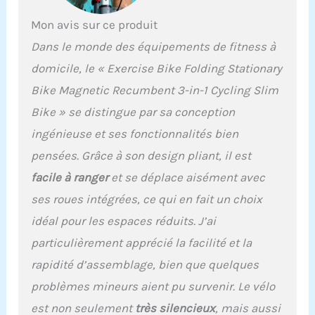
résistance intégrées pour
vélo d'exercice sont
Mon avis sur ce produit
conçues pour
Dans le monde des équipements de fitness à
l'entraînement de force
du haut du corps. De
domicile, le « Exercise Bike Folding Stationary
plus, le vélo d'exercice
Bike Magnetic Recumbent 3-in-1 Cycling Slim
pliable avec 8 niveaux
peut augmenter
Bike » se distingue par sa conception
l'intensité de votre
ingénieuse et ses fonctionnalités bien
entraînement et travailler
votre chemin à travers 8
pensées. Grâce à son design pliant, il est
niveaux de résistance
facile à ranger
et se déplace aisément avec
magnétique pour tonifier
les muscles des jambes
ses roues intégrées, ce qui en fait un choix
pendant le cyclisme. Le
idéal pour les espaces réduits. J’ai
vélo d'appartement avec
particulièrement apprécié la facilité et la
roue magnétique est
différent de la roue à
rapidité d’assemblage, bien que quelques
chaîne traditionnelle, car
problèmes mineurs aient pu survenir. Le vélo
ce vélo d'exercice pliable
assure une expérience de
est non seulement
très silencieux
, mais aussi