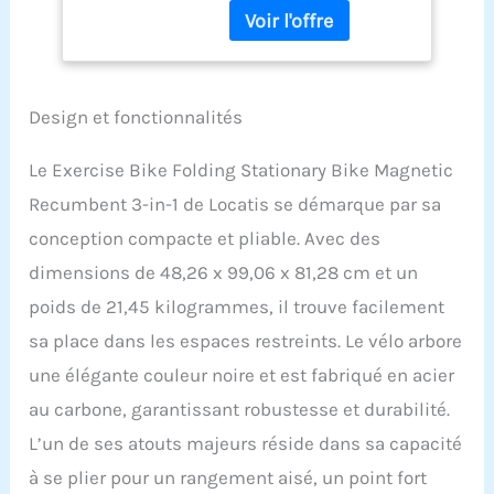
LCD Monitor for
coussin de siège de 30,5
Men and Women
cm de large pour les
Indoor Outdoor,
personnes de toutes les
black, 32 x 19 x 39
silhouettes. Le vélo
inches
d'appartement pliable est
Design et fonctionnalités
facilement réglable pour
s'adapter à la taille des
Le Exercise Bike Folding Stationary Bike Magnetic
utilisateurs de 1,2 m à 1,8
Recumbent 3-in-1 de Locatis se démarque par sa
m. La capacité de poids
maximale du vélo
conception compacte et pliable. Avec des
d'appartement en plein
dimensions de 48,26 x 99,06 x 81,28 cm et un
air est de 120,2 kg. La
capacité de la manivelle
poids de 21,45 kilogrammes, il trouve facilement
de ce vélo d'appartement
sa place dans les espaces restreints. Le vélo arbore
atteint 200 kg.
【Bandes de résistance
une élégante couleur noire et est fabriqué en acier
et de résistance à 8
au carbone, garantissant robustesse et durabilité.
niveaux】Les bandes de
résistance intégrées pour
L’un de ses atouts majeurs réside dans sa capacité
vélo d'exercice sont
à se plier pour un rangement aisé, un point fort
conçues pour