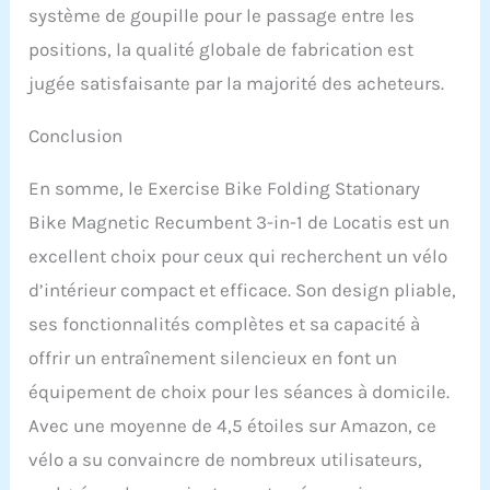
système de goupille pour le passage entre les
d'appartement pliable est
livré avec des capteurs de
positions, la qualité globale de fabrication est
pouls manuels, vous
jugée satisfaisante par la majorité des acheteurs.
permettant de surveiller
votre fréquence
cardiaque. Le guidon
Conclusion
multi-grip de ce vélo
d'appartement vous offre
En somme, le Exercise Bike Folding Stationary
un soutien durable et
Bike Magnetic Recumbent 3-in-1 de Locatis est un
confortable.
excellent choix pour ceux qui recherchent un vélo
d’intérieur compact et efficace. Son design pliable,
ses fonctionnalités complètes et sa capacité à
offrir un entraînement silencieux en font un
équipement de choix pour les séances à domicile.
Avec une moyenne de 4,5 étoiles sur Amazon, ce
vélo a su convaincre de nombreux utilisateurs,