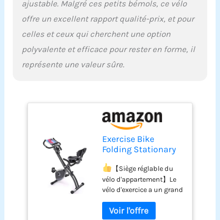
ajustable. Malgré ces petits bémols, ce vélo
compact et pliable
offre un excellent rapport qualité-prix, et pour
permet d'économiser de
l'espace et est très facile
celles et ceux qui cherchent une option
à déplacer. Le vélo
polyvalente et efficace pour rester en forme, il
d'appartement portable
peut être plié pour le
représente une valeur sûre.
rangement et peut être
déplacé avec les roues de
transport. Le vélo
d'appartement pliable
peut être plié à presque la
moitié de la taille
assemblée, de sorte que
Exercise Bike
ce vélo d'exercice est
Folding Stationary
particulièrement
Bike Magnetic
compact.
【Détecteur
Recumbent 3-in-1
【Siège réglable du
de fréquence cardiaque
Cycling Slim Bike
vélo d'appartement】Le
et moniteur LCD】Le vélo
with Arm
vélo d'exercice a un grand
d'appartement dispose
Resistance Bands &
coussin de siège et un
d'un grand écran LCD qui
LCD Monitor for
coussin de siège de 30,5
affiche l'heure, la vitesse,