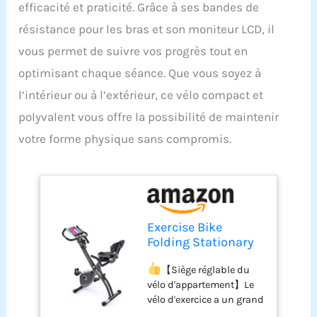
efficacité et praticité. Grâce à ses bandes de
résistance pour les bras et son moniteur LCD, il
vous permet de suivre vos progrès tout en
optimisant chaque séance. Que vous soyez à
l’intérieur ou à l’extérieur, ce vélo compact et
polyvalent vous offre la possibilité de maintenir
votre forme physique sans compromis.
Exercise Bike
Folding Stationary
Bike Magnetic
Recumbent 3-in-1
【Siège réglable du
Cycling Slim Bike
vélo d'appartement】Le
with Arm
vélo d'exercice a un grand
Resistance Bands &
coussin de siège et un