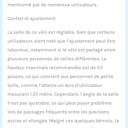
l'entraînement de force
mentionné par de nombreux utilisateurs.
du haut du corps. De
plus, le vélo d'exercice
Confort et ajustement
pliable avec 8 niveaux
peut augmenter
La selle de ce vélo est réglable, bien que certains
l'intensité de votre
entraînement et travailler
utilisateurs aient noté que l’ajustement peut être
votre chemin à travers 8
laborieux, notamment si le vélo est partagé entre
niveaux de résistance
magnétique pour tonifier
plusieurs personnes de tailles différentes. La
les muscles des jambes
hauteur maximale recommandée est de 53
pendant le cyclisme. Le
vélo d'appartement avec
pouces, ce qui convient aux personnes de petite
roue magnétique est
taille, comme l’atteste un avis d’utilisateur
différent de la roue à
chaîne traditionnelle, car
mesurant 1,57 mètre. Cependant, l’angle de la selle
ce vélo d'exercice pliable
n’est pas ajustable, ce qui peut poser problème
assure une expérience de
lors de passages fréquents entre les positions
conduite fluide et
silencieuse.
【Vélo
assise et allongée. Malgré ces quelques bémols, la
d'appartement portable】