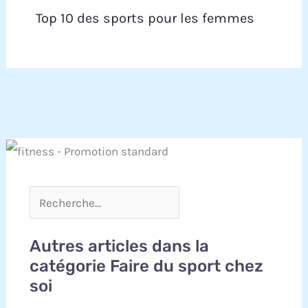
et même vous pouvez choisir les sièges réguliers
Top 10 des sports pour les femmes
ou les sièges X-lager. Si vous avez des questions
sur notre vélo d'exercice, n'hésitez pas à nous
contacter et nous vous donnerons une réponse
satisfaite.
Autres articles dans la
catégorie Faire du sport chez
soi