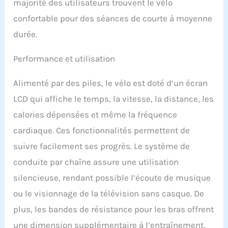
majorité des utilisateurs trouvent le vélo
Le vélo d'exercice mesure
95 x 42 x 112 cm, ce qui
confortable pour des séances de courte à moyenne
est peu encombrant,
durée.
compact et parfait pour
un usage domestique. De
plus, le support de
Performance et utilisation
téléphone/iPad est
inclus sur le vélo
Alimenté par des piles, le vélo est doté d’un écran
d'appartement, de sorte
LCD qui affiche le temps, la vitesse, la distance, les
que vous pouvez regarder
un film et écouter de la
calories dépensées et même la fréquence
musique tout en faisant
cardiaque. Ces fonctionnalités permettent de
du vélo en pliant le vélo
d'appartement, vous
suivre facilement ses progrès. Le système de
donnant une expérience
conduite par chaîne assure une utilisation
différente. Vélo
d'appartement compact
silencieuse, rendant possible l’écoute de musique
et pliable : le vélo
ou le visionnage de la télévision sans casque. De
d'appartement pliable
compact et pliable
plus, les bandes de résistance pour les bras offrent
permet d'économiser de
une dimension supplémentaire à l’entraînement,
l'espace et est très facile