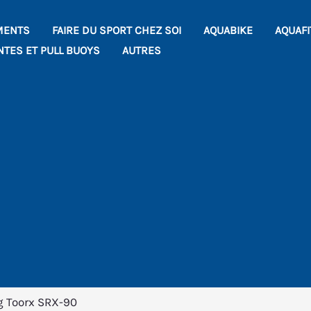
MENTS
FAIRE DU SPORT CHEZ SOI
AQUABIKE
AQUAF
NTES ET PULL BUOYS
AUTRES
ng Toorx SRX-90