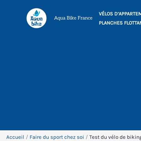
Aller
VÉLOS D’APPARTE
au
Aqua Bike France
PLANCHES FLOTTA
contenu
Accueil
Faire du sport chez soi
Test du vélo de biki