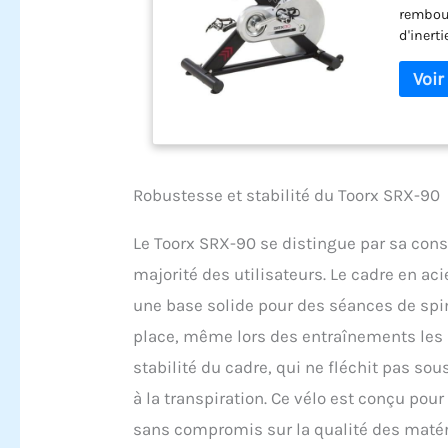
rembour
d'inerti
pignon 
pour un
140kg C
calorie
micromé
horizon
manuel 
Robustesse et stabilité du Toorx SRX-90
Le Toorx SRX-90 se distingue par sa const
majorité des utilisateurs. Le cadre en aci
une base solide pour des séances de spin
place, même lors des entraînements les p
stabilité du cadre, qui ne fléchit pas sous
à la transpiration. Ce vélo est conçu pour
sans compromis sur la qualité des matér