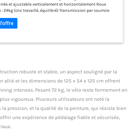
rée et ajustable verticalement et horizontalement Roue
e : 24kg (cnc travaillé, équilibré) Transmission par courroie
fixe Système de freinage : tampon à feutres Levier de sécurité
 blocage rapide de la roue Poids maximum d'utilisateur :
onsole informations : vitesse, temps, distance, pulsation,
, RPM Selle bicolore avec ajustement vertical et horizontal
trique (ultra précis) Guidon : ajustement vertical et
tal micrométrique (ultra précis) Réglage de la résistance :
micrométrique (ultra précis)
ruction robuste et stable, un aspect souligné par la
er allié et les dimensions de 125 x 54 x 125 cm offrent
ning intenses. Pesant 72 kg, le vélo reste fermement en
lus vigoureux. Plusieurs utilisateurs ont noté la
 la pression, et la qualité de la peinture, qui résiste bien
 offrir une expérience de pédalage fiable et sécurisée,
iaux.