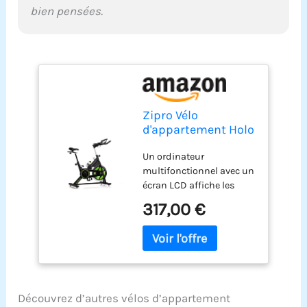
bien pensées.
Zipro Vélo
d'appartement Holo
2, Ergomètre
Un ordinateur
Fitness, Vélo
multifonctionnel avec un
d'appartement
écran LCD affiche les
magnétique,
données de
Ergomètre jusqu'à
317,00 €
l’entraînement (temps,
130 kg, Vélo
distance, calories
d'intérieur, Vélo
brûlées) et vous permet
d'entraînement à
de surveiller votre
domicile, Ergomètre
fréquence cardiaque. La
à piles
structure du vélo est un
Découvrez d’autres vélos d’appartement
cadre en acier solide, et la