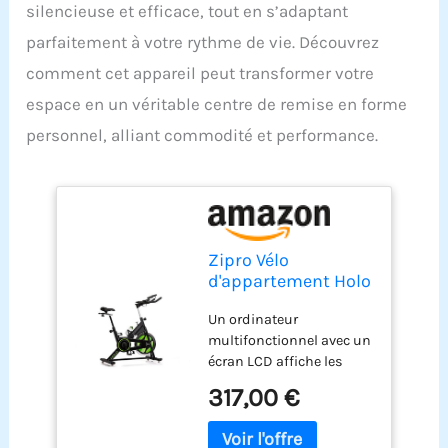
silencieuse et efficace, tout en s’adaptant
parfaitement à votre rythme de vie. Découvrez
comment cet appareil peut transformer votre
espace en un véritable centre de remise en forme
personnel, alliant commodité et performance.
Zipro Vélo
d'appartement Holo
2, Ergomètre
Un ordinateur
Fitness, Vélo
multifonctionnel avec un
d'appartement
écran LCD affiche les
magnétique,
données de
Ergomètre jusqu'à
317,00 €
l’entraînement (temps,
130 kg, Vélo
distance, calories
d'intérieur, Vélo
brûlées) et vous permet