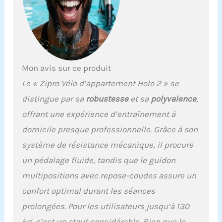
combinée à une chaîne
d'entraînement, offre une
fluidité de mouvement
qui reproduit fidèlement
les conditions réelles sur
la route. La conception
Mon avis sur ce produit
antidérapante des
pédales, associée à des
Le « Zipro Vélo d’appartement Holo 2 » se
sangles ajustables pour
distingue par sa
robustesse
et sa
polyvalence
,
les chaussures, assure
une stabilité même
offrant une expérience d’entraînement à
pendant une course très
domicile presque professionnelle. Grâce à son
dynamique. L'utilisation
d'un entraînement à
système de résistance mécanique, il procure
"roue fixe" et l'absence de
un pédalage fluide, tandis que le guidon
roue libre font que l’on
n’a pas envie de s'arrêter,
multipositions avec repose-coudes assure un
c'est pourquoi
confort optimal durant les séances
l'entraînement est
toujours effectué au
prolongées. Pour les utilisateurs jusqu’à 130
maximum de vos
kg, c’est un atout considérable. Bien que le