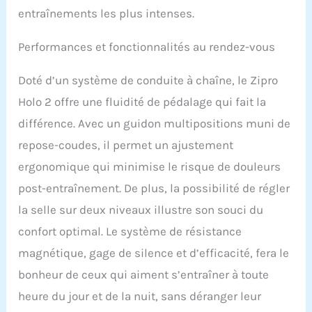
les chaussures, assure
entraînements les plus intenses.
une stabilité même
pendant une course très
Performances et fonctionnalités au rendez-vous
dynamique. L'utilisation
d'un entraînement à
Doté d’un système de conduite à chaîne, le Zipro
"roue fixe" et l'absence de
roue libre font que l’on
Holo 2 offre une fluidité de pédalage qui fait la
n’a pas envie de s'arrêter,
différence. Avec un guidon multipositions muni de
c'est pourquoi
l'entraînement est
repose-coudes, il permet un ajustement
toujours effectué au
ergonomique qui minimise le risque de douleurs
maximum de vos
capacités.
post-entraînement. De plus, la possibilité de régler
la selle sur deux niveaux illustre son souci du
confort optimal. Le système de résistance
magnétique, gage de silence et d’efficacité, fera le
bonheur de ceux qui aiment s’entraîner à toute
heure du jour et de la nuit, sans déranger leur