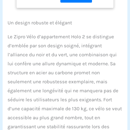
d'entraînement à
de surveiller votre
domicile, Ergomètre
fréquence cardiaque. La
à piles
structure du vélo est un
Un design robuste et élégant
cadre en acier solide, et la
selle réglable
(verticalement,
Le Zipro Vélo d’appartement Holo 2 se distingue
horizontalement) ainsi
d’emblée par son design soigné, intégrant
que le guidon permettent
d'adopter une position
l’alliance du noir et du vert, une combinaison qui
saine quelle que soit la
lui confère une allure dynamique et moderne. Sa
taille. La grande roue
structure en acier au carbone promet non
d'inertie en acier,
combinée à une chaîne
seulement une robustesse exemplaire, mais
d'entraînement, offre une
également une longévité qui ne manquera pas de
fluidité de mouvement
qui reproduit fidèlement
séduire les utilisateurs les plus exigeants. Fort
les conditions réelles sur
d’une capacité maximale de 130 kg, ce vélo se veut
la route. La conception
antidérapante des
accessible au plus grand nombre, tout en
pédales, associée à des
garantissant une stabilité rassurante lors des
sangles ajustables pour