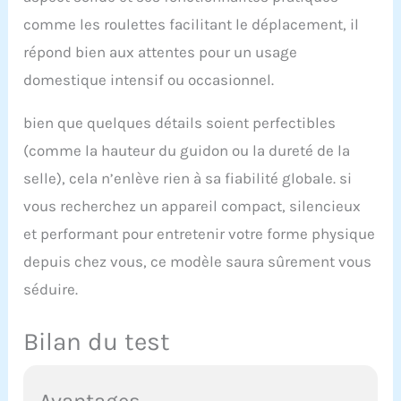
pour tous nos produits.
comme les roulettes facilitant le déplacement, il
Qu'il s'agisse du
remplacement d'un
répond bien aux attentes pour un usage
accessoire, d'une
domestique intensif ou occasionnel.
question relative au
produit ou du manuel
d'instructions en format
bien que quelques détails soient perfectibles
électronique, n'hésitez
(comme la hauteur du guidon ou la dureté de la
pas à nous contacter.
Nous promettons de
selle), cela n’enlève rien à sa fiabilité globale. si
vous offrir une solution
vous recherchez un appareil compact, silencieux
satisfaisante dans les 24
heures, avec une attitude
et performant pour entretenir votre forme physique
sincère. Choisissez « Vos
depuis chez vous, ce modèle saura sûrement vous
commandes » > trouvez
séduire.
l'ID de la commande >
cliquez sur « Contacter le
vendeur »
Bilan du test
Avantages