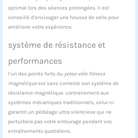
roues de transport qui
optimal lors des séances prolongées. il est
vous permettent de
conseillé d’envisager une housse de selle pour
transporter facilement ce
vélo d'appartement d'une
améliorer votre expérience.
pièce à une autre dans
votre salle de sport à la
système de résistance et
maison 【Ordinateur à
grand écran et
cardiofréquencemètre】
performances
Notre moniteur LCD
pliable enregistre le
l’un des points forts du
yoleo vélo fitness
temps, la vitesse, la
magnétique
est sans conteste son système de
distance, les calories
brûlées et la fréquence
résistance magnétique. contrairement aux
cardiaque pendant le
systèmes mécaniques traditionnels, celui-ci
cyclisme et rend les
données d'entraînement
garantit un pédalage ultra silencieux qui ne
claires en un coup d'œil.
perturbera pas votre entourage pendant vos
Placez simultanément
votre téléphone/iPad sur
entraînements quotidiens.
le support et regardez vos