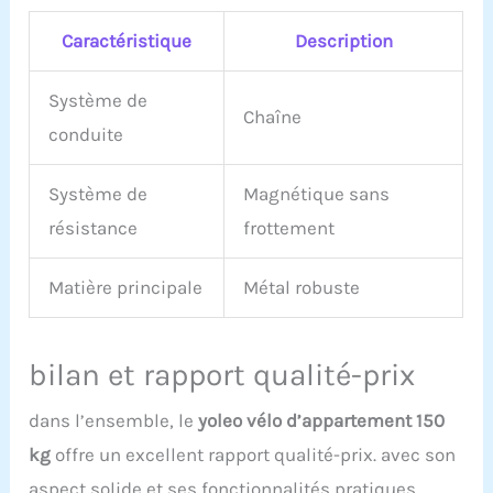
programmes préférés en
même temps. Amusez-
Caractéristique
Description
vous ! 【Siège
confortable et pédales
Système de
antidérapantes】 Nos
Chaîne
vélos d'intérieur pour la
conduite
maison ont des sièges
confortables et des
Système de
Magnétique sans
pédales antidérapantes
pour offrir le support le
résistance
frottement
plus stable et l'expérience
d'entraînement la plus
Matière principale
Métal robuste
confortable. La hauteur
du siège peut également
être ajustée à plusieurs
niveaux pour offrir une
bilan et rapport qualité-prix
large gamme d'options
de hauteur 【Garantie de
dans l’ensemble, le
yoleo vélo d’appartement 150
qualité fiable】Nous
kg
offre un excellent rapport qualité-prix. avec son
fournissons une
garantie gratuite de 1 an
aspect solide et ses fonctionnalités pratiques