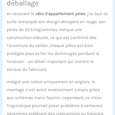
déballage
bandes de résistance
pour les bras qui aident à
en recevant le
vélo d’appartement yoleo
, j’ai tout de
renforcer les muscles
supérieurs et à améliorer
suite remarqué son design attrayant en rouge. son
l'entraînement du corps
poids de 30 kilogrammes indique une
【Système de résistance
magnétique silencieux】
construction robuste, ce qui est confirmé dès
Cette vélo d'appartement
l’ouverture du carton. chaque pièce est bien
offre plusieurs options
de poids réglables. Nous
protégée pour éviter les dommages pendant la
utilisons un volant
livraison – un détail important qui montre le
magnétique silencieux et
coulissant pour garantir
sérieux du fabricant.
que votre entraînement à
domicile n'interfère pas
malgré une notice uniquement en anglais, le
avec les autres dans la
montage s’est avéré relativement simple grâce
maison et ne provoque
pas de bruits
aux schémas clairs fournis. cependant, ce choix
inhabituels. 16 niveaux
linguistique pourrait poser problème à certaines
de réglage de la
résistance magnétique
personnes préférant des instructions en français.