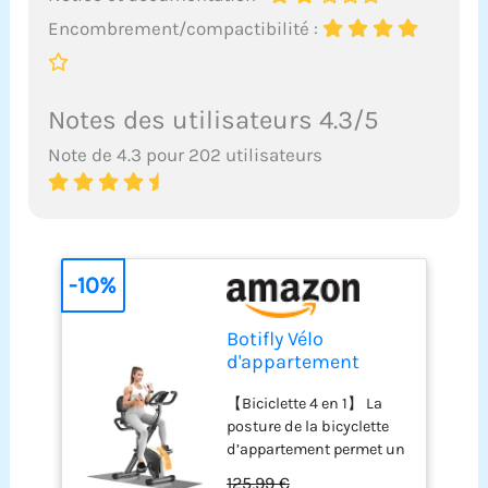
Encombrement/compactibilité :
Notes des utilisateurs 4.3/5
Note de 4.3 pour 202 utilisateurs
-10%
Botifly Vélo
d'appartement
pliable pour la
【Biciclette 4 en 1】 La
maison 4 en 1
posture de la bicyclette
ergomètre pliable
d’appartement permet un
pour la maison, 150
entraînement à haute
kg, portée avec
125,99 €