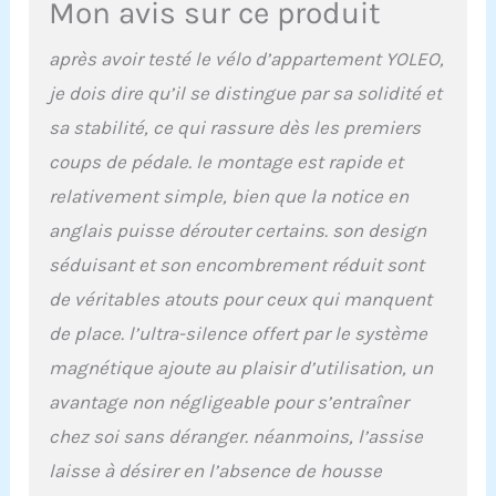
Mon avis sur ce produit
que votre entraînement à
domicile n'interfère pas
après avoir testé le vélo d’appartement YOLEO,
avec les autres dans la
je dois dire qu’il se distingue par sa solidité et
maison et ne provoque
pas de bruits
sa stabilité, ce qui rassure dès les premiers
inhabituels. 16 niveaux
coups de pédale. le montage est rapide et
de réglage de la
résistance magnétique
relativement simple, bien que la notice en
pour répondre aux
anglais puisse dérouter certains. son design
différents besoins
【Structure robuste du
séduisant et son encombrement réduit sont
matériau】 Cet ergomètre
de véritables atouts pour ceux qui manquent
pliable pour vélo est
fabriqué en acier épais et
de place. l’ultra-silence offert par le système
de haute qualité. Le cadre
magnétique ajoute au plaisir d’utilisation, un
robuste en acier combiné
à la théorie de l'équilibre
avantage non négligeable pour s’entraîner
physique X Design offre
chez soi sans déranger. néanmoins, l’assise
un vélo d'appartement
stable avec une capacité
laisse à désirer en l’absence de housse
de poids limitée de 150