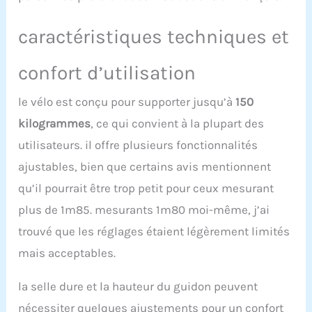
pour répondre aux
différents besoins
caractéristiques techniques et
【Structure robuste du
matériau】 Cet ergomètre
pliable pour vélo est
confort d’utilisation
fabriqué en acier épais et
de haute qualité. Le cadre
le vélo est conçu pour supporter jusqu’à
150
robuste en acier combiné
à la théorie de l'équilibre
kilogrammes
, ce qui convient à la plupart des
physique X Design offre
utilisateurs. il offre plusieurs fonctionnalités
un vélo d'appartement
stable avec une capacité
ajustables, bien que certains avis mentionnent
de poids limitée de 150
qu’il pourrait être trop petit pour ceux mesurant
kg 【Design Pliable et
plus de 1m85. mesurants 1m80 moi-même, j’ai
Facile à Déplacer】 le
design pliable permet
trouvé que les réglages étaient légèrement limités
d'économiser 80%
mais acceptables.
d'espace et s'adapte à
presque toutes les pièces
de votre maison,
la selle dure et la hauteur du guidon peuvent
appartement ou salle de
nécessiter quelques ajustements pour un confort
sport. Et il dispose de