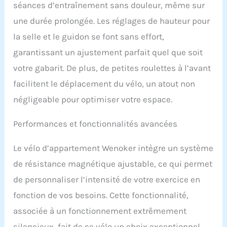
fitness. STRUCTURE
séances d’entraînement sans douleur, même sur
STABLE ET SÉCURISÉE :
une durée prolongée. Les réglages de hauteur pour
Son cadre renforcé
supporte jusqu’à 160 kg
la selle et le guidon se font sans effort,
pour garantir une
garantissant un ajustement parfait quel que soit
excellente stabilité. Les
pédales antidérapantes
votre gabarit. De plus, de petites roulettes à l’avant
et le frein d’urgence
facilitent le déplacement du vélo, un atout non
assurent une utilisation
en toute confiance,
négligeable pour optimiser votre espace.
même lors d’efforts
intensifs. CONFORT ET
Performances et fonctionnalités avancées
INSTALLATION FACILE :
Selle réglable 4D, guidon
Le vélo d’appartement Wenoker intègre un système
ajustable 2D et
conception adaptée aux
de résistance magnétique ajustable, ce qui permet
utilisateurs de
de personnaliser l’intensité de votre exercice en
différentes tailles.
Préassemblé à 70 %, le
fonction de vos besoins. Cette fonctionnalité,
montage est rapide et les
associée à un fonctionnement extrêmement
roulettes intégrées
facilitent son
silencieux, fait de ce vélo un choix exceptionnel