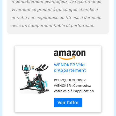
indéniablement avantageux. Je recommande
Préassemblé à 70 %, le
vivement ce produit à quiconque cherche à
montage est rapide et les
roulettes intégrées
enrichir son expérience de fitness à domicile
facilitent son
avec un équipement fiable et performant.
déplacement au
quotidien.
WENOKER Vélo
d’Appartement
Connecté avec App,
POURQUOI CHOISIR
Vélo d’Intérieur
WENOKER : Connectez
Silencieux 160 kg
votre vélo à l’application
Blau
pour suivre vos progrès
et rendre chaque séance
plus motivante. Le
support tablette intégré