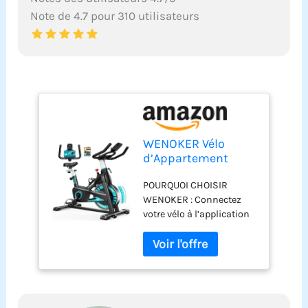
Note de 4.7 pour 310 utilisateurs
WENOKER Vélo
d’Appartement
Connecté avec App,
POURQUOI CHOISIR
Vélo d’Intérieur
WENOKER : Connectez
Silencieux 160 kg
votre vélo à l’application
Blau
pour suivre vos progrès
et rendre chaque séance
plus motivante. Le
support tablette intégré
vous permet de profiter
d’entraînements