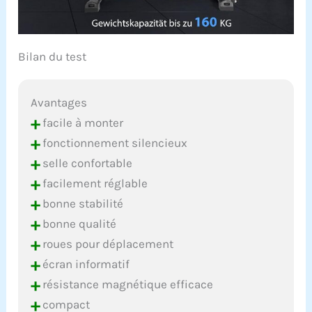
Bilan du test
Avantages
+
facile à monter
+
fonctionnement silencieux
+
selle confortable
+
facilement réglable
+
bonne stabilité
+
bonne qualité
+
roues pour déplacement
+
écran informatif
+
résistance magnétique efficace
+
compact