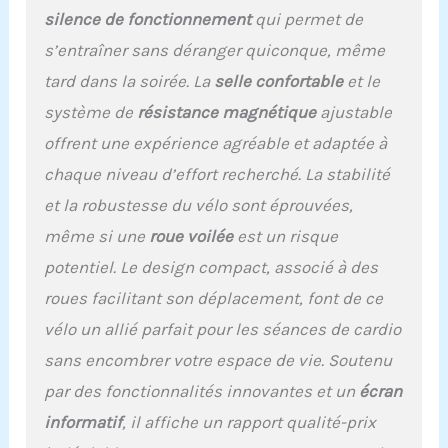
de suivre facilement
silence de fonctionnement
qui permet de
votre évolution. Ajustez
votre entraînement selon
s’entraîner sans déranger quiconque, même
vos objectifs cardio et
tard dans la soirée. La
selle confortable
et le
fitness. STRUCTURE
STABLE ET SÉCURISÉE :
système de
résistance magnétique
ajustable
Son cadre renforcé
offrent une expérience agréable et adaptée à
supporte jusqu’à 160 kg
pour garantir une
chaque niveau d’effort recherché. La stabilité
excellente stabilité. Les
et la robustesse du vélo sont éprouvées,
pédales antidérapantes
et le frein d’urgence
même si une
roue voilée
est un risque
assurent une utilisation
potentiel. Le design compact, associé à des
en toute confiance,
roues facilitant son déplacement, font de ce
même lors d’efforts
intensifs. CONFORT ET
vélo un allié parfait pour les séances de cardio
INSTALLATION FACILE :
sans encombrer votre espace de vie. Soutenu
Selle réglable 4D, guidon
ajustable 2D et
par des fonctionnalités innovantes et un
écran
conception adaptée aux
informatif
, il affiche un rapport qualité-prix
utilisateurs de
différentes tailles.