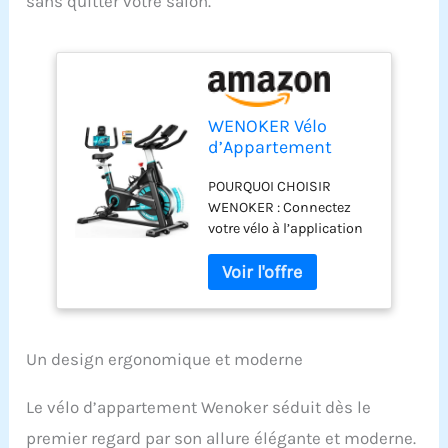
sans quitter votre salon.
WENOKER Vélo
d’Appartement
Connecté avec App,
POURQUOI CHOISIR
Vélo d’Intérieur
WENOKER : Connectez
Silencieux 160 kg
votre vélo à l’application
Blau
pour suivre vos progrès
et rendre chaque séance
plus motivante. Le
support tablette intégré
vous permet de profiter
d’entraînements
Un design ergonomique et moderne
interactifs ou de vos
divertissements préférés
Le vélo d’appartement Wenoker séduit dès le
pendant l’exercice.
premier regard par son allure élégante et moderne.
EXPÉRIENCE DE