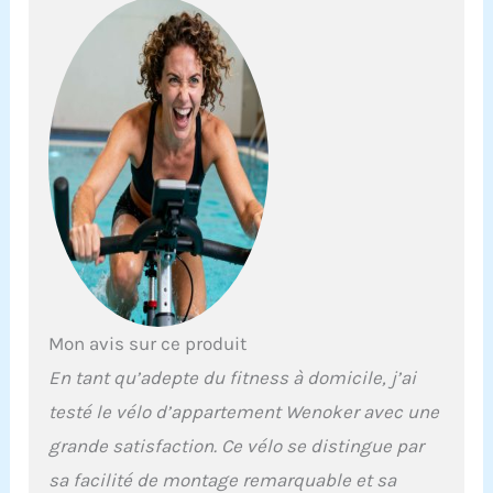
interactifs ou de vos
divertissements préférés
pendant l’exercice.
EXPÉRIENCE DE
PÉDALAGE SILENCIEUSE :
Grâce au système
d’entraînement par
courroie de haute qualité,
ce vélo d’appartement
offre un pédalage fluide
et discret. Idéal pour les
appartements et les
espaces partagés, il vous
permet de vous entraîner
à toute heure sans
Mon avis sur ce produit
déranger votre entourage.
En tant qu’adepte du fitness à domicile, j’ai
ÉCRAN LCD & DONNÉES
EN TEMPS RÉEL : L’écran
testé le vélo d’appartement Wenoker avec une
LCD affiche le temps, la
grande satisfaction. Ce vélo se distingue par
vitesse, la distance, les
calories et le pouls afin
sa facilité de montage remarquable et sa