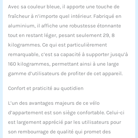
PÉDALAGE SILENCIEUSE :
Avec sa couleur bleue, il apporte une touche de
Grâce au système
fraîcheur à n’importe quel intérieur. Fabriqué en
d’entraînement par
courroie de haute qualité,
aluminium, il affiche une robustesse étonnante
ce vélo d’appartement
tout en restant léger, pesant seulement 29, 8
offre un pédalage fluide
et discret. Idéal pour les
kilogrammes. Ce qui est particulièrement
appartements et les
remarquable, c’est sa capacité à supporter jusqu’à
espaces partagés, il vous
permet de vous entraîner
160 kilogrammes, permettant ainsi à une large
à toute heure sans
gamme d’utilisateurs de profiter de cet appareil.
déranger votre entourage.
ÉCRAN LCD & DONNÉES
EN TEMPS RÉEL : L’écran
Confort et praticité au quotidien
LCD affiche le temps, la
vitesse, la distance, les
L’un des avantages majeurs de ce vélo
calories et le pouls afin
d’appartement est son siège confortable. Celui-ci
de suivre facilement
votre évolution. Ajustez
est largement apprécié par les utilisateurs pour
votre entraînement selon
son rembourrage de qualité qui promet des
vos objectifs cardio et