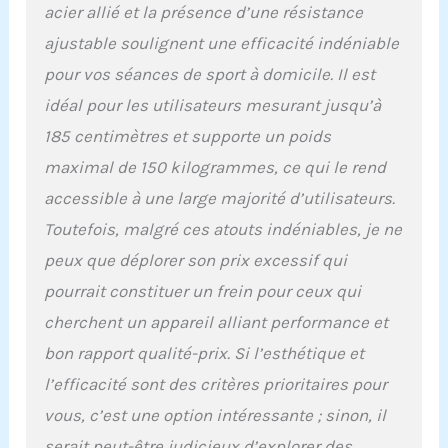
personnes âgées.
acier allié et la présence d’une résistance
Échauffez-vous en
ajustable soulignent une efficacité indéniable
pédalant facilement pour
pour vos séances de sport à domicile. Il est
augmenter l'intensité,
gardant ainsi vos
idéal pour les utilisateurs mesurant jusqu’à
entraînements
185 centimètres et supporte un poids
stimulants et efficaces
tout au long de votre
maximal de 150 kilogrammes, ce qui le rend
parcours de remise en
accessible à une large majorité d’utilisateurs.
forme. 【Conception
ultra silencieuse】 Le
Toutefois, malgré ces atouts indéniables, je ne
vélo d'exercice d'intérieur
peux que déplorer son prix excessif qui
est équipé d'un système
de réglage de la
pourrait constituer un frein pour ceux qui
résistance magnétique,
cherchent un appareil alliant performance et
vous pouvez donc
facilement régler le
bon rapport qualité-prix. Si l’esthétique et
niveau de résistance
l’efficacité sont des critères prioritaires pour
pendant l'exercice. Le
système d'entraînement
vous, c’est une option intéressante ; sinon, il
par courroie stable
serait peut-être judicieux d’explorer des