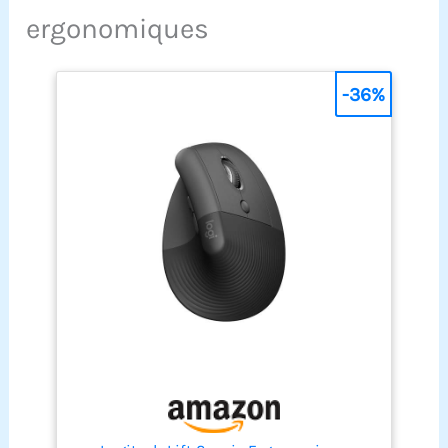
pliable est également
confortable. 【Ordinateur
ergonomiques
livré avec des bandes de
grand écran et moniteur
résistance pour mains
de fréquence cardiaque】
courantes qui aident à
Le moniteur LCD du vélo
-36%
tonifier vos muscles
stationnaire pliable à
supérieurs et à tonifier
commande magnétique
tout votre corps.
peut enregistrer le temps,
【Résistance
la vitesse, la distance, les
magnétique réglable sur
calories brûlées et la
16 niveaux】 Ce vélo
fréquence cardiaque
d'exercice d'intérieur est
pendant la conduite, ce
équipé d'un volant
qui rend les données
équilibré avec précision,
d'exercice claires en un
qui peut fournir une
coup d'œil. Pendant ce
conduite douce et
temps, placez votre
silencieuse avec 16
téléphone/iPad sur le
niveaux de résistance
support et regardez vos
différents, ce qui le rend
émissions préférées en
idéal pour les femmes,
même temps. amusez-
les hommes et les
vous ! 【Garantie du
personnes âgées.
service client】 Nous