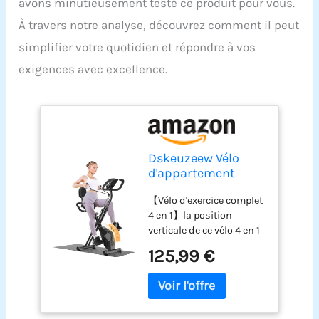
avons minutieusement testé ce produit pour vous.
À travers notre analyse, découvrez comment il peut
simplifier votre quotidien et répondre à vos
exigences avec excellence.
Dskeuzeew Vélo
d'appartement
pliable pour
【Vélo d'exercice complet
maison, 4 en 1 vélo
4 en 1】la position
magnétique pliable,
verticale de ce vélo 4 en 1
vélo d'appartement
vous offre un
16 niveaux de
125,99 €
entraînement de haute
résistance,
intensité et vous aide à
moniteur LCD et
brûler plus de calories. La
capteur de
position semi-inclinée a
fréquence