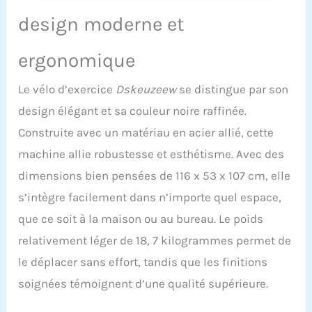
moins d'impact et une
cardiaque
expérience de conduite
design moderne et
plus confortable. Ce vélo
pliable est également
ergonomique
livré avec des bandes de
résistance pour mains
Le vélo d’exercice
Dskeuzeew
se distingue par son
courantes qui aident à
tonifier vos muscles
design élégant et sa couleur noire raffinée.
supérieurs et à tonifier
Construite avec un matériau en acier allié, cette
tout votre corps.
【Résistance
machine allie robustesse et esthétisme. Avec des
magnétique réglable sur
dimensions bien pensées de 116 x 53 x 107 cm, elle
16 niveaux】 Ce vélo
d'exercice d'intérieur est
s’intègre facilement dans n’importe quel espace,
équipé d'un volant
que ce soit à la maison ou au bureau. Le poids
équilibré avec précision,
qui peut fournir une
relativement léger de 18, 7 kilogrammes permet de
conduite douce et
le déplacer sans effort, tandis que les finitions
silencieuse avec 16
niveaux de résistance
soignées témoignent d’une qualité supérieure.
différents, ce qui le rend
idéal pour les femmes,