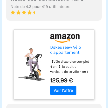
Note de 4.3 pour 419 utilisateurs
Dskeuzeew Vélo
d'appartement
pliable pour
【Vélo d'exercice complet
maison, 4 en 1 vélo
4 en 1】la position
magnétique pliable,
verticale de ce vélo 4 en 1
vélo d'appartement
vous offre un
16 niveaux de
125,99 €
entraînement de haute
résistance,
intensité et vous aide à
moniteur LCD et
brûler plus de calories. La
capteur de
position semi-inclinée a
fréquence
moins d'impact et une
cardiaque
expérience de conduite