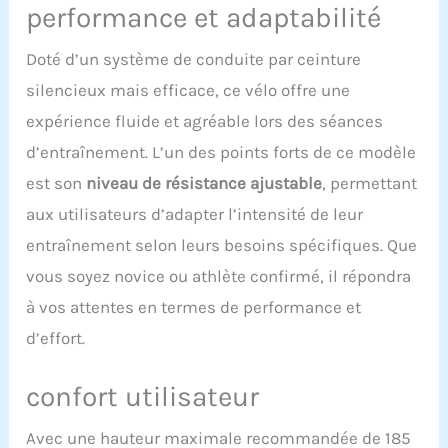
performance et adaptabilité
les hommes et les
personnes âgées.
Doté d’un système de conduite par ceinture
Échauffez-vous en
pédalant facilement pour
silencieux mais efficace, ce vélo offre une
augmenter l'intensité,
expérience fluide et agréable lors des séances
gardant ainsi vos
entraînements
d’entraînement. L’un des points forts de ce modèle
stimulants et efficaces
est son
niveau de résistance ajustable
, permettant
tout au long de votre
parcours de remise en
aux utilisateurs d’adapter l’intensité de leur
forme. 【Conception
entraînement selon leurs besoins spécifiques. Que
ultra silencieuse】 Le
vélo d'exercice d'intérieur
vous soyez novice ou athlète confirmé, il répondra
est équipé d'un système
à vos attentes en termes de performance et
de réglage de la
résistance magnétique,
d’effort.
vous pouvez donc
facilement régler le
confort utilisateur
niveau de résistance
pendant l'exercice. Le
système d'entraînement
Avec une hauteur maximale recommandée de 185