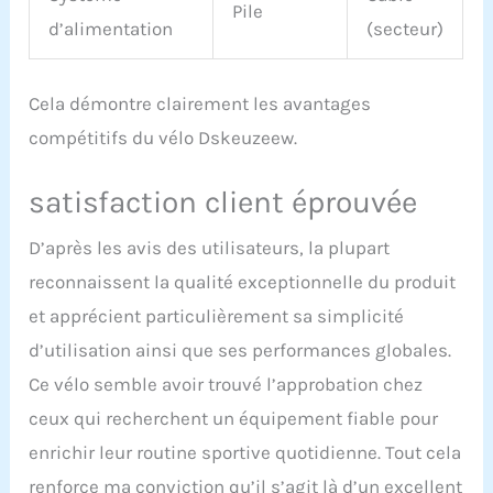
Pile
service client】 Nous
d’alimentation
(secteur)
fournissons un excellent
service client,
garantissons de
Cela démontre clairement les avantages
répondre aux clients
dans les 24 heures et
compétitifs du vélo Dskeuzeew.
offrons une garantie d'un
an. Si vous rencontrez
satisfaction client éprouvée
des problèmes avec le
produit que vous recevez,
D’après les avis des utilisateurs, la plupart
n'hésitez pas à nous
contacter.
reconnaissent la qualité exceptionnelle du produit
et apprécient particulièrement sa simplicité
d’utilisation ainsi que ses performances globales.
Ce vélo semble avoir trouvé l’approbation chez
ceux qui recherchent un équipement fiable pour
enrichir leur routine sportive quotidienne. Tout cela
renforce ma conviction qu’il s’agit là d’un excellent