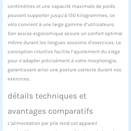
par courroie stable
centimètres et une capacité maximale de poids
assure un mouvement
pouvant supporter jusqu’à 150 kilogrammes, ce
sûr et fluide. Il n'y aura
aucun bruit de friction
vélo convient à une large gamme d’utilisateurs.
pendant l'exercice et cela
Son assise ergonomique assure un confort optimal
ne dérangera pas les
autres. 【X-FRAME &
même durant les longues sessions d’exercices. La
SIÈGE CONFORTABLE】 La
conception intuitive facilite l’ajustement du siège
conception robuste du
cadre en X et les tubes en
pour s’adapter précisément à votre morphologie,
acier épais confèrent au
garantissant ainsi une posture correcte durant vos
vélo d'appartement
d'exercice une bonne
exercices.
capacité de charge allant
jusqu'à 150 kg. La
détails techniques et
hauteur du siège est
réglable, adaptée aux
personnes de différentes
avantages comparatifs
tailles et poids. Le siège
et le dossier moelleux
L’alimentation par pile rend cet appareil
aident à soutenir votre