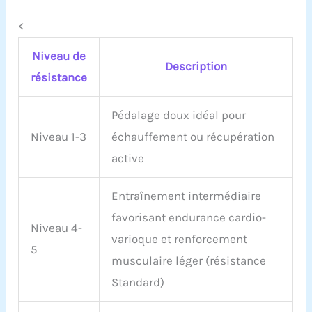
sport à domicile. 【Siège
<
confortable et pédales
antidérapantes】Profitez
Niveau de
d'une conduite
Description
confortable avec notre
résistance
siège réglable, s'adaptant
aux utilisateurs de
Pédalage doux idéal pour
différentes tailles pour
un positionnement
Niveau 1-3
échauffement ou récupération
optimal. Les pédales
active
antidérapantes
augmentent la sécurité,
l'efficacité et la stabilité
Entraînement intermédiaire
pendant les séances
favorisant endurance cardio-
d'entraînement
Niveau 4-
vigoureuses, assurant
varioque et renforcement
une expérience d'exercice
5
musculaire léger (résistance
sécurisée et agréable.
Standard)