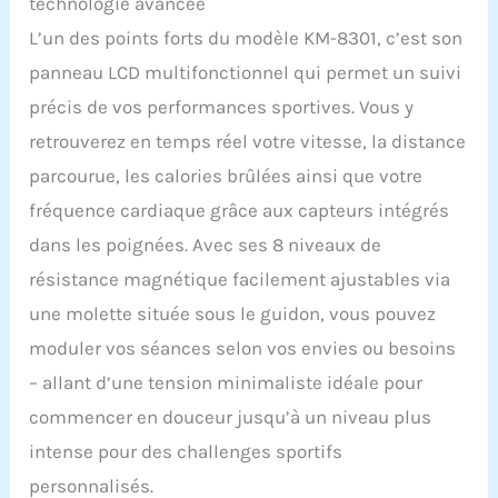
technologie avancée
8 niveaux de réglage pour
répondre à vos différents
L’un des points forts du modèle KM-8301, c’est son
besoins de conduite.
panneau LCD multifonctionnel qui permet un suivi
Pendant ce temps, le
cadre en acier robuste et
précis de vos performances sportives. Vous y
la structure en forme de
retrouverez en temps réel votre vitesse, la distance
X offrent une stabilité
exceptionnelle, assurant
parcourue, les calories brûlées ainsi que votre
une expérience
fréquence cardiaque grâce aux capteurs intégrés
d'entraînement sécurisée
et confortable 【Design
dans les poignées. Avec ses 8 niveaux de
pliable et facile à
résistance magnétique facilement ajustables via
déplacer】Le vélo
d'exercice pliant est idéal
une molette située sous le guidon, vous pouvez
pour les petits espaces
moduler vos séances selon vos envies ou besoins
de vie, car il occupe un
minimum d'espace
– allant d’une tension minimaliste idéale pour
lorsqu'il est entièrement
commencer en douceur jusqu’à un niveau plus
plié. Équipé de roues de
intense pour des challenges sportifs
transport, il est facile à
déplacer d'une pièce à
personnalisés.
l'autre dans votre salle de