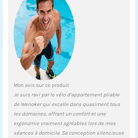
souhaitiez brûler plus de
calories ou profiter d'une
expérience de pédalage
détendue, ce vélo est fait
pour vous. De plus, il est
équipé d'une bande de
résistance pour les bras,
vous permettant de
travailler les muscles du
haut du corps tout en
relaxant les muscles des
jambes. 【Écran LCD et
support pour tablette】Le
Mon avis sur ce produit
design convivial de notre
Je suis ravi par le vélo d’appartement pliable
vélo d'exercice portable
comprend un moniteur
de Wenoker qui excelle dans quasiment tous
LCD qui suit vos
les domaines, offrant un confort et une
performances pendant le
cyclisme, comme le
ergonomie vraiment agréables lors de mes
temps, la vitesse, la
séances à domicile. Sa conception silencieuse
distance, les calories