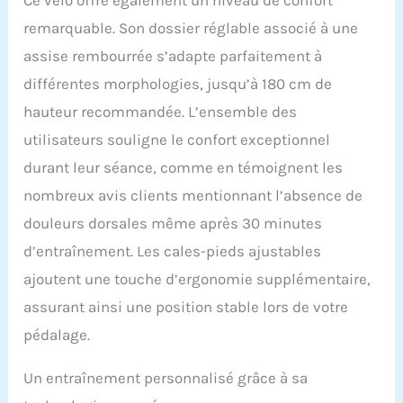
brûlées et la fréquence
remarquable. Son dossier réglable associé à une
cardiaque. Utilisez ces
données pour adapter
assise rembourrée s’adapte parfaitement à
votre plan de fitness à
différentes morphologies, jusqu’à 180 cm de
vos objectifs. Avec le
support pratique pour
hauteur recommandée. L’ensemble des
appareil, vous pouvez
utilisateurs souligne le confort exceptionnel
regarder des vidéos ou
utiliser des applications
durant leur séance, comme en témoignent les
de fitness pendant
nombreux avis clients mentionnant l’absence de
l'exercice, améliorant
ainsi votre confort
douleurs dorsales même après 30 minutes
général pendant les
d’entraînement. Les cales-pieds ajustables
entraînements.
【Silencieux et robuste】
ajoutent une touche d’ergonomie supplémentaire,
Le système de résistance
assurant ainsi une position stable lors de votre
magnétique garantit que
nos vélos de fitness
pédalage.
fonctionnent
silencieusement
Un entraînement personnalisé grâce à sa
pendant le cyclisme, avec