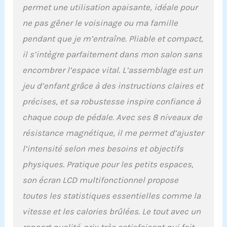
brûlées et la fréquence
permet une utilisation apaisante, idéale pour
cardiaque. Utilisez ces
ne pas gêner le voisinage ou ma famille
données pour adapter
votre plan de fitness à
pendant que je m’entraîne. Pliable et compact,
vos objectifs. Avec le
il s’intègre parfaitement dans mon salon sans
support pratique pour
appareil, vous pouvez
encombrer l’espace vital. L’assemblage est un
regarder des vidéos ou
jeu d’enfant grâce à des instructions claires et
utiliser des applications
de fitness pendant
précises, et sa robustesse inspire confiance à
l'exercice, améliorant
chaque coup de pédale. Avec ses 8 niveaux de
ainsi votre confort
général pendant les
résistance magnétique, il me permet d’ajuster
entraînements.
l’intensité selon mes besoins et objectifs
【Silencieux et robuste】
Le système de résistance
physiques. Pratique pour les petits espaces,
magnétique garantit que
son écran LCD multifonctionnel propose
nos vélos de fitness
fonctionnent
toutes les statistiques essentielles comme la
silencieusement
vitesse et les calories brûlées. Le tout avec un
pendant le cyclisme, avec
8 niveaux de réglage pour