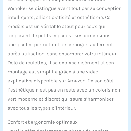
souhaitiez brûler plus de
Wenoker se distingue avant tout par sa conception
calories ou profiter d'une
intelligente, alliant praticité et esthétisme. Ce
expérience de pédalage
détendue, ce vélo est fait
modèle est un véritable atout pour ceux qui
pour vous. De plus, il est
disposent de petits espaces : ses dimensions
équipé d'une bande de
résistance pour les bras,
compactes permettent de le ranger facilement
vous permettant de
après utilisation, sans encombrer votre intérieur.
travailler les muscles du
haut du corps tout en
Doté de roulettes, il se déplace aisément et son
relaxant les muscles des
montage est simplifié grâce à une vidéo
jambes. 【Écran LCD et
support pour tablette】Le
explicative disponible sur Amazon. De son côté,
design convivial de notre
l’esthétique n’est pas en reste avec un coloris noir-
vélo d'exercice portable
comprend un moniteur
vert moderne et discret qui saura s’harmoniser
LCD qui suit vos
avec tous les types d’intérieur.
performances pendant le
cyclisme, comme le
Confort et ergonomie optimaux
temps, la vitesse, la
distance, les calories
Ce vélo offre également un niveau de confort