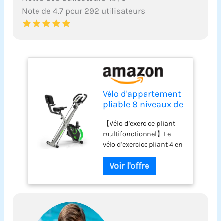
Note de 4.7 pour 292 utilisateurs
Vélo d'appartement
pliable 8 niveaux de
résistance
【Vélo d'exercice pliant
magnétique avec
multifonctionnel】Le
dossier selle
vélo d'exercice pliant 4 en
réglable écran LCD
1 offre des options
multifonction pour
d'entraînement
entraînement à
polyvalentes, vous
domicile
permettant de faire de
l'exercice en position
verticale et semi-
allongée. Que vous