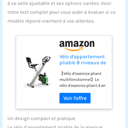
à sa selle ajustable et ses options variées. Voici
notre test complet pour vous aider à évaluer si ce
modèle répond vraiment à vos attentes.
Vélo d'appartement
pliable 8 niveaux de
résistance
【Vélo d'exercice pliant
magnétique avec
multifonctionnel】Le
dossier selle
vélo d'exercice pliant 4 en
réglable écran LCD
1 offre des options
multifonction pour
d'entraînement
entraînement à
polyvalentes, vous
domicile
permettant de faire de
l'exercice en position
Un design compact et pratique
verticale et semi-
Le vélo d’appartement pliable de la marque
allongée. Que vous