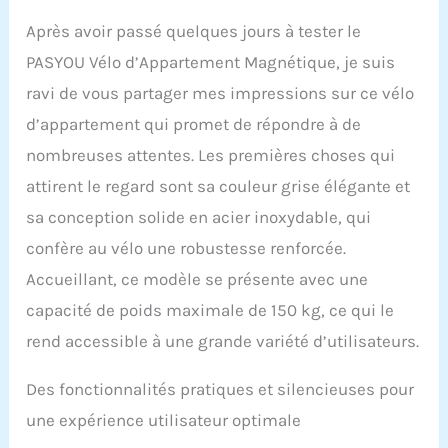
Fitness lisse et
Après avoir passé quelques jours à tester le
Silencieux】 Une
résistance magnétique
PASYOU Vélo d’Appartement Magnétique, je suis
puissante et un
ravi de vous partager mes impressions sur ce vélo
entraînement par
d’appartement qui promet de répondre à de
courroie offrent une
conduite incroyablement
nombreuses attentes. Les premières choses qui
douce et presque
attirent le regard sont sa couleur grise élégante et
silencieuse. Ce velo
stationnaire avec un
sa conception solide en acier inoxydable, qui
volant d'inertie de 6 kg
confère au vélo une robustesse renforcée.
offre un entraînement à
domicile idéal. Il ne
Accueillant, ce modèle se présente avec une
réveillera JAMAIS les
capacité de poids maximale de 150 kg, ce qui le
membres de votre famille
ou vos colocataires et est
rend accessible à une grande variété d’utilisateurs.
presque sans entretien,
pas besoin de lubrifier
Des fonctionnalités pratiques et silencieuses pour
comme un entraînement
par chaîne ou de
une expérience utilisateur optimale
remplacer un tampon en