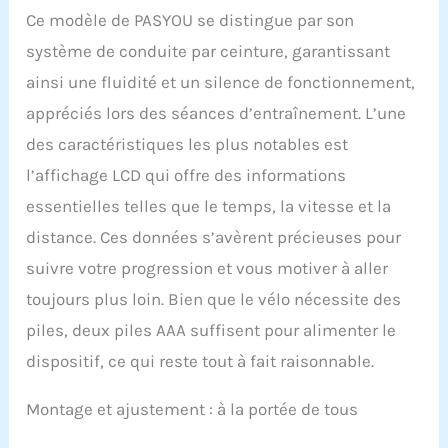
feutre. 【Entièrement
Ce modèle de PASYOU se distingue par son
Réglable】Selle
système de conduite par ceinture, garantissant
rembourrée réglable
dans 4 directions,
ainsi une fluidité et un silence de fonctionnement,
guidon réglable dans 2
appréciés lors des séances d’entraînement. L’une
directions, s'adapte
parfaitement aux
des caractéristiques les plus notables est
utilisateurs de
l’affichage LCD qui offre des informations
différentes hauteurs
(longueur de foulée
essentielles telles que le temps, la vitesse et la
appropriée : Max 92cm-
distance. Ces données s’avèrent précieuses pour
Min 70cm) La
magnétorésistance
suivre votre progression et vous motiver à aller
micro-réglable permet à
toujours plus loin. Bien que le vélo nécessite des
ce Exercise Bike de
répondre aux besoins
piles, deux piles AAA suffisent pour alimenter le
des débutants aux
dispositif, ce qui reste tout à fait raisonnable.
professionnels. Appuyez
sur le bouton de frein
Montage et ajustement : à la portée de tous
pour freiner
immédiatement. 4 pieds