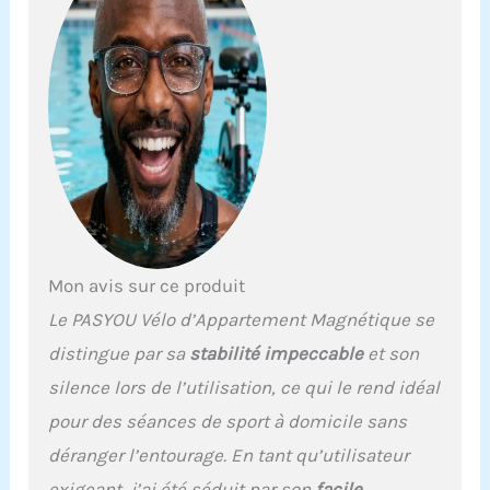
Fitness lisse et
Silencieux】 Une
résistance magnétique
puissante et un
entraînement par
courroie offrent une
conduite incroyablement
douce et presque
silencieuse. Ce velo
stationnaire avec un
volant d'inertie de 6 kg
offre un entraînement à
Mon avis sur ce produit
domicile idéal. Il ne
réveillera JAMAIS les
Le PASYOU Vélo d’Appartement Magnétique se
membres de votre famille
distingue par sa
stabilité impeccable
et son
ou vos colocataires et est
presque sans entretien,
silence lors de l’utilisation, ce qui le rend idéal
pas besoin de lubrifier
pour des séances de sport à domicile sans
comme un entraînement
par chaîne ou de
déranger l’entourage. En tant qu’utilisateur
remplacer un tampon en
exigeant, j’ai été séduit par son
facile