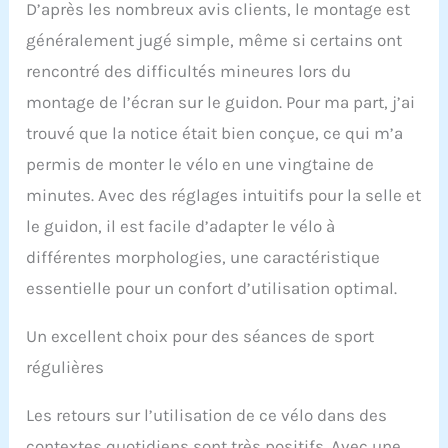
réglables maintiennent
D’après les nombreux avis clients, le montage est
le vélo stable sur
généralement jugé simple, même si certains ont
différentes surfaces.
【Intelligent et
rencontré des difficultés mineures lors du
Pratique】Le LCD-
montage de l’écran sur le guidon. Pour ma part, j’ai
moniteur suit votre
temps, votre vitesse,
trouvé que la notice était bien conçue, ce qui m’a
votre régime, la distance,
permis de monter le vélo en une vingtaine de
les calories brûlées et
l'odomètre pendant le
minutes. Avec des réglages intuitifs pour la selle et
cyclisme. Placez votre
le guidon, il est facile d’adapter le vélo à
iPad ou votre téléphone
différentes morphologies, une caractéristique
sur les supports pour
iPad pour vous entraîner
essentielle pour un confort d’utilisation optimal.
avec des entraîneurs de
fitness professionnels,
Un excellent choix pour des séances de sport
ou allumez la musique
pour ressentir le rythme
régulières
et profiter du temps
d'entraînement. le porte-
Les retours sur l’utilisation de ce vélo dans des
bidon est conçu pour
contextes quotidiens sont très positifs. Avec une
l'hydratation après une