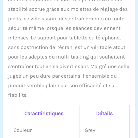
transpiration. 2 roues de
stabilité accrue grâce aux molettes de réglage des
transport pour déplacer
pieds, ce vélo assure des entraînements en toute
le vélo d'appartement.
【PASYOU Promesse】 La
sécurité même lorsque les séances deviennent
mesure et la capacité
intenses. Le support pour tablette ou téléphone,
sont des résultats réels,
pas un nombre menteur !
sans obstruction de l’écran, est un véritable atout
Tous les outils et
pour les adeptes du multi-tasking qui souhaitent
instructions sont inclus
dans l'emballage. Tous
s’entraîner tout en se divertissant. Malgré une selle
les nouveaux vélos
jugée un peu dure par certains, l’ensemble du
d'exercice PASYOU sont
livrés avec un
produit semble plaire par son efficacité et sa
remplacement GRATUIT
fiabilité.
des pièces de rechange
pendant UN AN. Réponse
de l'équipe de support
Caractéristiques
Détails
client dans les 24 heures
! Service client 100%
satisfait, n'hésitez pas à
Couleur
Grey
nous contacter en cas de