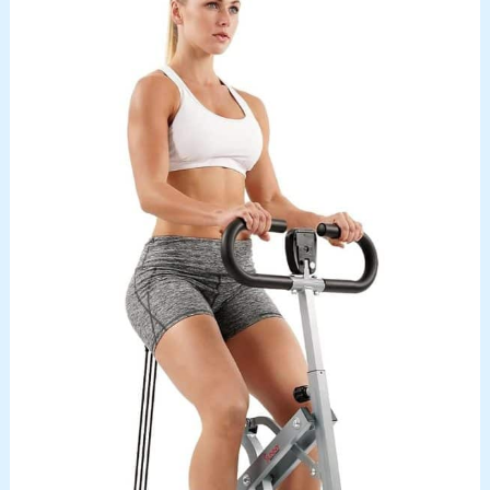
facilitent les déplacements, même en solo. 𝐕𝐨𝐭𝐫𝐞
𝐂𝐨𝐦𝐩𝐚𝐠𝐧𝐨𝐧 𝐅𝐢𝐝𝐞̀𝐥𝐞, 𝐀𝐮 𝐐𝐮𝐨𝐭𝐢𝐝𝐢𝐞𝐧: L'équipe DMASUN
s'engage à vous offrir une garantie gratuite de 36
mois. Si vous rencontrez des problèmes lors de
l'utilisation de votre vélo d'appartement, n'hésitez
pas à nous contacter. Notre équipe dédiée
répondra à vos questions sous 16 heures et vous
proposera des solutions. Nous recueillons
continuellement les retours de nos utilisateurs et
optimisons nos services afin de vous offrir une
expérience d'entraînement optimale.