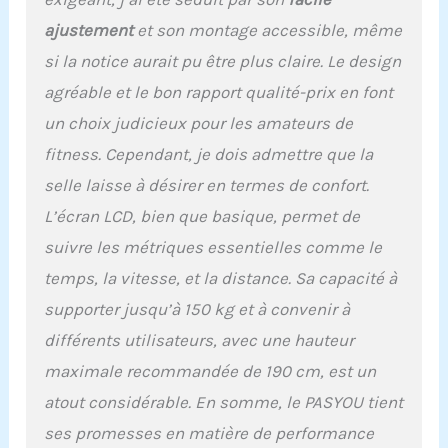
feutre. 【Entièrement
Réglable】Selle
ajustement
et son montage accessible, même
rembourrée réglable
si la notice aurait pu être plus claire. Le design
dans 4 directions,
guidon réglable dans 2
agréable et le bon rapport qualité-prix en font
directions, s'adapte
un choix judicieux pour les amateurs de
parfaitement aux
utilisateurs de
fitness. Cependant, je dois admettre que la
différentes hauteurs
selle laisse à désirer en termes de confort.
(longueur de foulée
appropriée : Max 92cm-
L’écran LCD, bien que basique, permet de
Min 70cm) La
suivre les métriques essentielles comme le
magnétorésistance
micro-réglable permet à
temps, la vitesse, et la distance. Sa capacité à
ce Exercise Bike de
supporter jusqu’à 150 kg et à convenir à
répondre aux besoins
des débutants aux
différents utilisateurs, avec une hauteur
professionnels. Appuyez
maximale recommandée de 190 cm, est un
sur le bouton de frein
atout considérable. En somme, le PASYOU tient
pour freiner
immédiatement. 4 pieds
ses promesses en matière de performance
réglables maintiennent