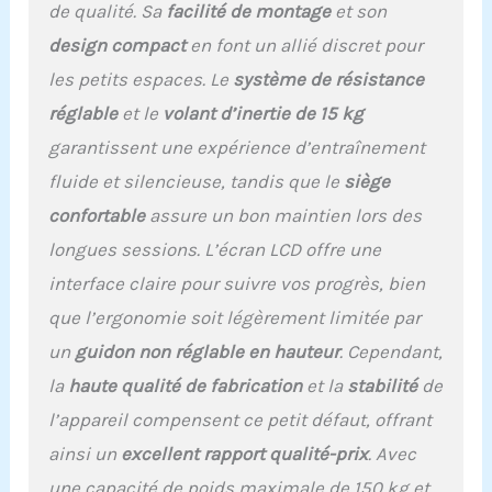
vos pédales d'intérieur
de qualité. Sa
facilité de montage
et son
douces et silencieuses,
design compact
en font un allié discret pour
de sorte que vous n'avez
pas à vous soucier de
les petits espaces. Le
système de résistance
déranger les autres
réglable
et le
volant d’inertie de 15 kg
pendant l'entraînement.
Vélo d'appartement
garantissent une expérience d’entraînement
personnalisé : notre vélo
fluide et silencieuse, tandis que le
siège
d'intérieur est équipé
d'un guidon entièrement
confortable
assure un bon maintien lors des
réglable à 4 niveaux et
longues sessions. L’écran LCD offre une
d'un siège de hauteur à 6
niveaux pour répondre
interface claire pour suivre vos progrès, bien
aux utilisateurs de
que l’ergonomie soit légèrement limitée par
différentes tailles. La
un
guidon non réglable en hauteur
. Cependant,
selle surdimensionnée
améliorée est
la
haute qualité de fabrication
et la
stabilité
de
ergonomique et peut être
l’appareil compensent ce petit défaut, offrant
facilement déplacée vers
l'avant, l'arrière et vers le
ainsi un
excellent rapport qualité-prix
. Avec
haut et vers le bas. Tous
une capacité de poids maximale de 150 kg et
les membres de la