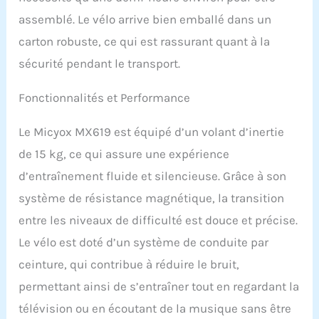
technologie de
assemblé. Le vélo arrive bien emballé dans un
résistance magnétique et
carton robuste, ce qui est rassurant quant à la
d'entraînement par
courroie, qui maintient
sécurité pendant le transport.
vos pédales d'intérieur
douces et silencieuses,
Fonctionnalités et Performance
de sorte que vous n'avez
pas à vous soucier de
Le Micyox MX619 est équipé d’un volant d’inertie
déranger les autres
pendant l'entraînement.
de 15 kg, ce qui assure une expérience
Vélo d'appartement
d’entraînement fluide et silencieuse. Grâce à son
personnalisé : notre vélo
d'intérieur est équipé
système de résistance magnétique, la transition
d'un guidon entièrement
entre les niveaux de difficulté est douce et précise.
réglable à 4 niveaux et
d'un siège de hauteur à 6
Le vélo est doté d’un système de conduite par
niveaux pour répondre
ceinture, qui contribue à réduire le bruit,
aux utilisateurs de
différentes tailles. La
permettant ainsi de s’entraîner tout en regardant la
selle surdimensionnée
télévision ou en écoutant de la musique sans être
améliorée est