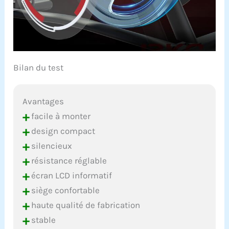
Bilan du test
Avantages
+
facile à monter
+
design compact
+
silencieux
+
résistance réglable
+
écran LCD informatif
+
siège confortable
+
haute qualité de fabrication
+
stable