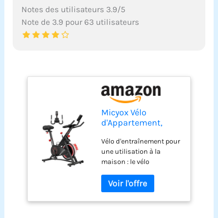
Notes des utilisateurs 3.9/5
Note de 3.9 pour 63 utilisateurs
Micyox Vélo
d'Appartement,
MX619 Vélo
Vélo d'entraînement pour
D'intérieur avec
une utilisation à la
Résistance
maison : le vélo
Magnétique, Volant
d'appartement Micyox est
d'Inertie de 15kg,
équipé d'un volant
Moniteur LCD avec
d'inertie de 15 kg avec
RPM et BPM, Vélos
résistance magnétique
Stationnaires pour
micro réglable. Que vous
l'Entraînement