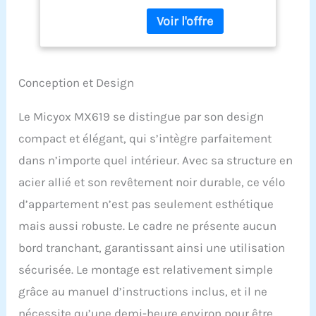
d'appartement Micyox est
d'Inertie de 15kg,
équipé d'un volant
Moniteur LCD avec
d'inertie de 15 kg avec
RPM et BPM, Vélos
résistance magnétique
Stationnaires pour
micro réglable. Que vous
l'Entraînement
soyez débutant ou fan,
Cardio à la Maison
Conception et Design
vous pouvez simplement
tourner le bouton pour
Le Micyox MX619 se distingue par son design
régler une résistance
compact et élégant, qui s’intègre parfaitement
appropriée. Appuyez sur
le bouton de tension vers
dans n’importe quel intérieur. Avec sa structure en
le bas jusqu'à la butée
acier allié et son revêtement noir durable, ce vélo
pour permettre un arrêt
d'urgence et assurer un
d’appartement n’est pas seulement esthétique
entraînement
mais aussi robuste. Le cadre ne présente aucun
absolument sûr.
Résistance magnétique
bord tranchant, garantissant ainsi une utilisation
et système
sécurisée. Le montage est relativement simple
d'entraînement des
courroies : le vélo
grâce au manuel d’instructions inclus, et il ne
d'appartement Micyox est
nécessite qu’une demi-heure environ pour être
équipé de la dernière