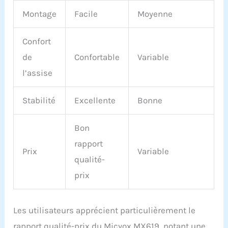
Montage
Facile
Moyenne
Confort
de
Confortable
Variable
l’assise
Stabilité
Excellente
Bonne
Bon
rapport
Prix
Variable
qualité-
prix
Les utilisateurs apprécient particulièrement le
rapport qualité-prix du Micyox MX619, notant une