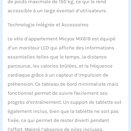
de poids maximale de 150 kg, ce qui le rend
l'entraînement et à
ajuster le programme
accessible à un large éventail d’utilisateurs.
d'entraînement. Avec le
support de téléphone
Technologie Intégrée et Accessoires
portable, vous pouvez
facilement fixer votre
Le vélo d’appartement Micyox MX619 est équipé
appareil mobile, sport et
divertissement en même
d’un moniteur LCD qui affiche des informations
temps. Stable et robuste :
essentielles telles que le temps, la distance
le vélo d'intérieur Micyox
est composé d'un tube
parcourue, les calories brûlées, et la fréquence
en acier épais de qualité
cardiaque grâce à un capteur d’impulsion de
commerciale, ce qui
confère à ce vélo
préhension. Ce tableau de bord minimaliste mais
stationnaire une
fonctionnel permet de suivre facilement ses
construction solide.
Grâce à sa structure
progrès d’entraînement. Un support de tablette est
triangulaire stable, le
également inclus, bien que la tablette ne soit pas
vélo est robuste et sûr à
utiliser. La capacité de
fixée, ce qui permet de rester diverti pendant
charge maximale est de
l’effort. Malgré l’absence de piles incluses,
150 kg. Équipe de service