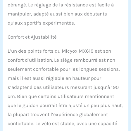
ergonomique et peut être
dérangé. Le réglage de la résistance est facile à
facilement déplacée vers
manipuler, adapté aussi bien aux débutants
l'avant, l'arrière et vers le
qu’aux sportifs expérimentés.
haut et vers le bas. Tous
les membres de la
famille peuvent participer
Confort et Ajustabilité
à l'exercice de fitness.
Moniteur multifonction
L’un des points forts du Micyox MX619 est son
et support iPad : le vélo
de fitness est équipé
confort d’utilisation. Le siège rembourré est non
d'un affichage
seulement confortable pour les longues sessions,
numérique
mais il est aussi réglable en hauteur pour
multifonctionnel qui
peut afficher le temps
s’adapter à des utilisateurs mesurant jusqu’à 190
d'entraînement, la
cm. Bien que certains utilisateurs mentionnent
vitesse, les calories
brûlées, la distance, la
que le guidon pourrait être ajusté un peu plus haut,
fréquence cardiaque et la
la plupart trouvent l’expérience globalement
vitesse de rotation pour
vous aider à comprendre
confortable. Le vélo est stable, avec une capacité
les progrès de