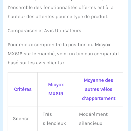
client professionnel :
l’ensemble des fonctionnalités offertes est à la
nous offrons 12 mois
hauteur des attentes pour ce type de produit.
d'échange de pièces
gratuits et 24 heures de
Comparaison et Avis Utilisateurs
service client. Si vous
avez des questions,
veuillez nous contacter.
Pour mieux comprendre la position du Micyox
La vidéo d'ingénierie
MX619 sur le marché, voici un tableau comparatif
d'usine offre des
instructions
basé sur les avis clients :
professionnelles.
Moyenne des
Micyox
Critères
autres vélos
MX619
d’appartement
Très
Modérément
Silence
silencieux
silencieux