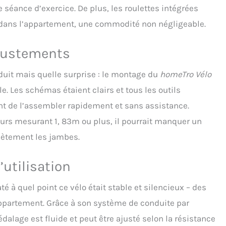
séance d’exercice. De plus, les roulettes intégrées
 It is important to note that if you are tall, you should push
t back and increase the handlebar height, while adjusting the
dans l’appartement, une commodité non négligeable.
ight to your body proportions. Generally, our exercise bike is
e for people from 140 to 180 cm. Convenient Home Workout
ajustements
s：Built with an integrated phone holder, this home gym bike
u follow fitness classes or track your performance in real time.
luded transport wheels make it easy to move your spin bike
duit mais quelle surprise : le montage du
homeTro Vélo
 rooms or store it away when not in use. Stable Triangle
 Les schémas étaient clairs et tous les outils
Made of thickened and durable stainless steel. The triangular
re improves stability and ensures smooth pedalling. The
nt de l’assembler rapidement et sans assistance.
body bike remains strong and safe even during intensive
eurs mesurant 1, 83m ou plus, il pourrait manquer un
s. Indoor Exercise bike Maximum load capacity of 100 KG.It is
ight and very easy to move, making it ideal for moving house.
lètement les jambes.
 a good choice.
’utilisation
té à quel point ce vélo était stable et silencieux – des
appartement. Grâce à son système de conduite par
dalage est fluide et peut être ajusté selon la résistance