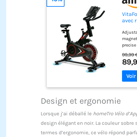
VitaFo
avec r
domic
Adjusta
compa
magneti
precise
adjust 
99,99 
knob to
89,9
cyclist
emergen
of the 
session
magneti
Exercis
Design et ergonomie
electro
experie
Lorsque j’ai déballé le
homeTro Vélo d’A
working
family.
design élégant en noir. La couleur sobre
seat an
termes d’ergonomie, ce vélo répond parfa
sizes. 