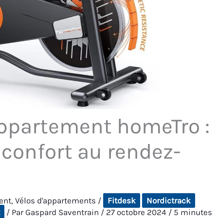
appartement homeTro :
confort au rendez-
ent
,
Vélos d'appartements
/
Fitdesk
Nordictrack
t
/ Par
Gaspard Saventrain
/
27 octobre 2024
/
5 minutes