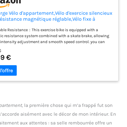
rge Vélo d'appartement,Vélo d'exercice silencieux
ésistance magnétique réglable,Vélo fixe à
ile avec réglage de hauteur,Entraînement cardio
ble Resistance：This exercise bike is equipped with a
ct (Noir/Rouge)
c resistance system combined with a skate brake, allowing
 intensity adjustment and smooth speed control. you can
the magnetic resistance level without limit by turning the
€
 control the rhythm of the exercise. It meets various needs of
9 €
s, such as warm-up, fat loss, muscle building, etc. The
cy brake lever allows for quick stopping, ensuring the safety
user during intensive training.Suitable for both cardio
s and muscle building, ideal for home training. Silent
c resistance, enjoy your cycling journey：Our Quiet indoor
e bike features a quiet belt drive paired with a 3KG cast iron
plated flywheel, delivering a smooth, noise-free cycling
nce. Maintain a distraction-free environment at home while
ppartement
, la première chose qui m’a frappé fut son
, reading and sleeping without disturbing you and your
 Fully Adjustable for Custom Comfort：The 5-way adjustable
 s’accorde aisément avec le décor de mon intérieur. En
d the 5-way adjustable handlebar. It is suitable for different
itement aux attentes : sa selle rembourrée offre un
The wide and comfortable seat cushion adds to the comfort of