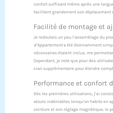
confort suffisant même après une longue 
cycling.
the sea
facilitent grandement son déplacement 
seat he
suitabl
Facilité de montage et 
Feature
lets yo
The inc
Je redoutais un peu l’assemblage du pro
between
d’Appartement
a été étonnamment simple.
Frame: 
structu
nécessaires étaient inclus, me permetta
robust 
Cependant, je note que pour des utilisat
workout
lightwe
cran supplémentaire pour étendre comp
This is
Performance et confort d
Dès les premières utilisations, j’ai consta
atouts indéniables lorsqu’on habite en 
ceinture et son réglage magnétique, le pé