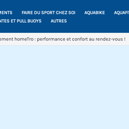
MENTS
FAIRE DU SPORT CHEZ SOI
AQUABIKE
AQUAF
NTES ET PULL BUOYS
AUTRES
tement homeTro : performance et confort au rendez-vous !