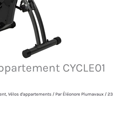
’appartement CYCLE01
ent
,
Vélos d'appartements
/ Par
Éléonore Plumavaux
/
23