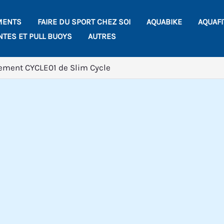
MENTS
FAIRE DU SPORT CHEZ SOI
AQUABIKE
AQUAF
NTES ET PULL BUOYS
AUTRES
tement CYCLE01 de Slim Cycle