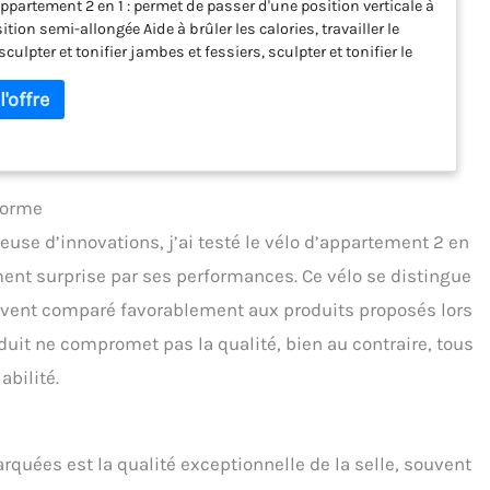
appartement 2 en 1 : permet de passer d'une position verticale à
tion semi-allongée Aide à brûler les calories, travailler le
sculpter et tonifier jambes et fessiers, sculpter et tonifier le
 corps Large siège molletonné et dossier à mémoire de forme
églable en hauteur 2 ans de garantie fabricant
forme
euse d’innovations, j’ai testé le vélo d’appartement 2 en
ement surprise par ses performances. Ce vélo se distingue
ouvent comparé favorablement aux produits proposés lors
duit ne compromet pas la qualité, bien au contraire, tous
abilité.
rquées est la qualité exceptionnelle de la selle, souvent