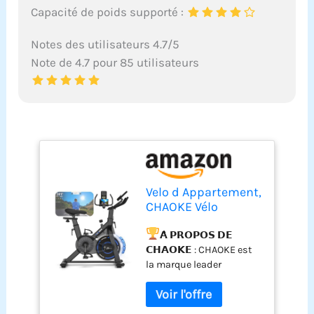
Capacité de poids supporté :
Notes des utilisateurs 4.7/5
Note de 4.7 pour 85 utilisateurs
Velo d Appartement,
CHAOKE Vélo
d'appartement
Silencieux avec
𝗔̀ 𝗣𝗥𝗢𝗣𝗢𝗦 𝗗𝗘
Résistance
𝗖𝗛𝗔𝗢𝗞𝗘 : CHAOKE est
Magnétique
la marque leader
Réglable, Vélo
mondiale de velo d
d'exercice
appartement intelligents.
d'intérieur avec App
Nous nous engageons à