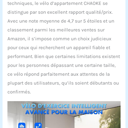
comme de nuit, vous
techniques, le vélo d’appartement CHAOKE se
pouvez vous entraîner en
distingue par son excellent rapport qualité/prix.
toute tranquillité, à tout
moment et en tout lieu,
Avec une note moyenne de 4,7 sur 5 étoiles et un
sans déranger les autres.
classement parmi les meilleures ventes sur
𝗥𝗘́𝗚𝗟𝗔𝗚𝗘 𝗗𝗘 𝗟𝗔
𝗥𝗘́𝗦𝗜𝗦𝗧𝗔𝗡𝗖𝗘 𝗗𝗘 𝟬 𝗔̀
Amazon, il s’impose comme un choix judicieux
𝟭𝟬𝟬% : Ce vélo de fitness
pour ceux qui recherchent un appareil fiable et
professionnel a une
plage de résistance de 0
performant. Bien que certaines limitations existent
à 100% et est réglable en
pour les personnes dépassant une certaine taille,
continu. Le système de
freinage classique
ce vélo répond parfaitement aux attentes de la
permet un réglage précis
plupart des utilisateurs, qu’ils soient débutants ou
et progressif de la
résistance. L'intensité de
confirmés.
l'exercice est facile à
contrôler et convient aux
différents besoins des
débutants aux amateurs
de fitness avancés.
𝗩𝗘́𝗟𝗢