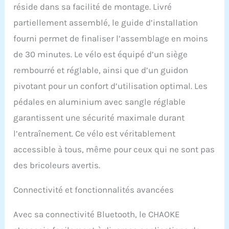
réside dans sa facilité de montage. Livré
même lors des
entraînements les plus
partiellement assemblé, le guide d’installation
intenses. Le cadre est
fourni permet de finaliser l’assemblage en moins
fabriqué en acier de 3
mm d'épaisseur et forgé
de 30 minutes. Le vélo est équipé d’un siège
à 1 200 tonnes pour une
rembourré et réglable, ainsi que d’un guidon
durabilité optimale.
L'ensemble du vélo
pivotant pour un confort d’utilisation optimal. Les
adopte une conception
pédales en aluminium avec sangle réglable
ergonomique pour une
garantissent une sécurité maximale durant
protection optimale des
genoux et des chevilles.
l’entraînement. Ce vélo est véritablement
𝗩𝗘́𝗟𝗢
accessible à tous, même pour ceux qui ne sont pas
𝗗'𝗔𝗣𝗣𝗔𝗥𝗧𝗘𝗠𝗘𝗡𝗧
𝗜𝗡𝗧𝗘𝗟𝗟𝗜𝗚𝗘𝗡𝗧 𝗔𝗩𝗘𝗖
des bricoleurs avertis.
𝗔𝗣𝗣𝗟𝗜𝗖𝗔𝗧𝗜𝗢𝗡
𝗙𝗜𝗧𝗡𝗘𝗦𝗦 𝗘𝗧 𝗘́𝗖𝗥𝗔𝗡
Connectivité et fonctionnalités avancées
𝗟𝗖𝗗 : Les vélos
d'appartement les plus
Avec sa connectivité Bluetooth, le CHAOKE
récents sont équipés
d'une application dédiée.