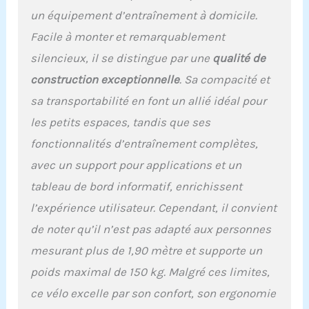
𝗗𝗨𝗥𝗔𝗕𝗟𝗘 : Le vélo
un équipement d’entraînement à domicile.
d'appartement CHAOKE
adopte une conception
Facile à monter et remarquablement
triangulaire stable et une
silencieux, il se distingue par une
qualité de
structure en H, offrant
une stabilité inégalée,
construction exceptionnelle
. Sa compacité et
même lors des
sa transportabilité en font un allié idéal pour
entraînements les plus
intenses. Le cadre est
les petits espaces, tandis que ses
fabriqué en acier de 3
fonctionnalités d’entraînement complètes,
mm d'épaisseur et forgé
avec un support pour applications et un
à 1 200 tonnes pour une
durabilité optimale.
tableau de bord informatif, enrichissent
L'ensemble du vélo
l’expérience utilisateur. Cependant, il convient
adopte une conception
ergonomique pour une
de noter qu’il n’est pas adapté aux personnes
protection optimale des
mesurant plus de 1,90 mètre et supporte un
genoux et des chevilles.
𝗩𝗘́𝗟𝗢
poids maximal de 150 kg. Malgré ces limites,
𝗗'𝗔𝗣𝗣𝗔𝗥𝗧𝗘𝗠𝗘𝗡𝗧
ce vélo excelle par son confort, son ergonomie
𝗜𝗡𝗧𝗘𝗟𝗟𝗜𝗚𝗘𝗡𝗧 𝗔𝗩𝗘𝗖