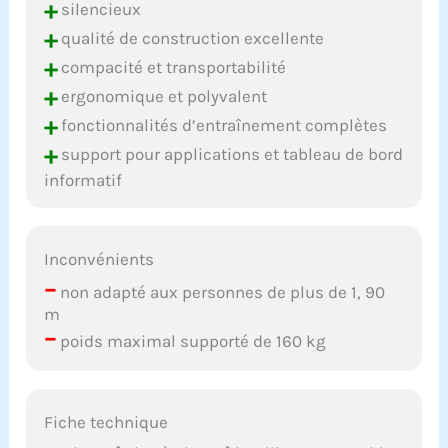
+
silencieux
souple et respirante, pour
un confort de conduite
+
qualité de construction excellente
optimal.
+
compacité et transportabilité
𝗜𝗡𝗦𝗧𝗔𝗟𝗟𝗔𝗧𝗜𝗢𝗡
+
ergonomique et polyvalent
𝗙𝗔𝗖𝗜𝗟𝗘, 𝗦𝗨̂𝗥𝗘 𝗘𝗧
𝗙𝗜𝗔𝗕𝗟𝗘 : Ce vélo
+
fonctionnalités d’entraînement complètes
d'appartement est pré-
+
support pour applications et tableau de bord
assemblé à 70 %, ce qui
informatif
permet à même un
débutant de l'utiliser en
25 minutes ! Nous
fournissons des
Inconvénients
instructions
–
d'installation claires et
non adapté aux personnes de plus de 1, 90
tous les outils
m
nécessaires. Une vidéo
–
poids maximal supporté de 160 kg
d'installation détaillée
est disponible sur la
page produit. Un QR code
facile à scanner dans le
Fiche technique
manuel d'utilisation