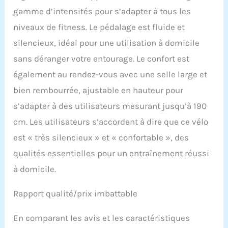
𝗖𝗢𝗠𝗠𝗔𝗡𝗗𝗘
gamme d’intensités pour s’adapter à tous les
𝗠𝗔𝗚𝗡𝗘́𝗧𝗜𝗤𝗨𝗘
𝗔𝗠𝗘́𝗟𝗜𝗢𝗥𝗘́,
niveaux de fitness. Le pédalage est fluide et
𝗘𝗫𝗘𝗥𝗖𝗜𝗖𝗘
silencieux, idéal pour une utilisation à domicile
𝗦𝗜𝗟𝗘𝗡𝗖𝗜𝗘𝗨𝗫 : Le vélo
d'appartement CHAOKE
sans déranger votre entourage. Le confort est
adopte un système de
également au rendez-vous avec une selle large et
résistance magnétique
bien rembourrée, ajustable en hauteur pour
nouvelle génération,
associé à deux aimants
s’adapter à des utilisateurs mesurant jusqu’à 190
et à un système de
cm. Les utilisateurs s’accordent à dire que ce vélo
freinage contrôlé par
plaquettes, pour une
est « très silencieux » et « confortable », des
expérience de conduite
qualités essentielles pour un entraînement réussi
exceptionnellement
fluide et silencieuse :
à domicile.
zéro bruit, zéro secousse.
Le niveau sonore est de
Rapport qualité/prix imbattable
seulement 20 décibels
(contre 50 décibels pour
En comparant les avis et les caractéristiques
les autres vélos). De jour