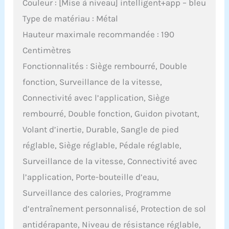
Couleur : [Mise à niveau] intelligent+app – bleu
permet également
d'accéder à la vidéo
Type de matériau : Métal
d'installation !
Hauteur maximale recommandée : 190
𝗦𝗘𝗥𝗩𝗜𝗖𝗘 𝗔𝗣𝗥𝗘̀𝗦-
𝗩𝗘𝗡𝗧𝗘 𝗖𝗛𝗔𝗢𝗞𝗘 :
Centimètres
CHAOKE s'engage à
Fonctionnalités : Siège rembourré, Double
fournir à ses clients le
meilleur service et les
fonction, Surveillance de la vitesse,
meilleurs produits. Nous
Connectivité avec l’application, Siège
offrons une garantie de
cinq ans. Pour toute
rembourré, Double fonction, Guidon pivotant,
question, n'hésitez pas à
Volant d’inertie, Durable, Sangle de pied
nous contacter. Notre
service client
réglable, Siège réglable, Pédale réglable,
professionnel est à votre
Surveillance de la vitesse, Connectivité avec
disposition.
l’application, Porte-bouteille d’eau,
Surveillance des calories, Programme
d’entraînement personnalisé, Protection de sol
antidérapante, Niveau de résistance réglable,