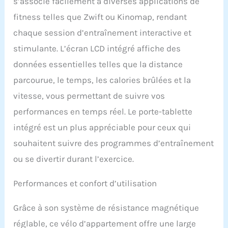
s’associe facilement à diverses applications de
Synchronisez
fitness telles que Zwift ou Kinomap, rendant
simplement votre vélo
d'appartement avec votre
chaque session d’entraînement interactive et
smartphone ou votre
stimulante. L’écran LCD intégré affiche des
tablette, connectez
l'application et
données essentielles telles que la distance
commencez à vous
parcourue, le temps, les calories brûlées et la
entraîner ! De plus, ce
vélo d'appartement est
vitesse, vous permettant de suivre vos
équipé d'un écran LCD
performances en temps réel. Le porte-tablette
ergométrique qui vous
permet de suivre
intégré est un plus appréciable pour ceux qui
clairement le temps, la
souhaitent suivre des programmes d’entraînement
vitesse, la distance et les
calories brûlées. De
ou se divertir durant l’exercice.
nombreuses options
s'offrent à vous, aussi
Performances et confort d’utilisation
bien pour les débutants
que pour les confirmés.
Grâce à son système de résistance magnétique
𝗩𝗘́𝗟𝗢
𝗗'𝗔𝗣𝗣𝗔𝗥𝗧𝗘𝗠𝗘𝗡𝗧 𝗔̀
réglable, ce vélo d’appartement offre une large