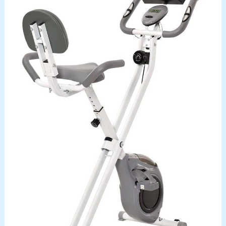
page produit. Un QR code
facile à scanner dans le
manuel d'utilisation
permet également
d'accéder à la vidéo
d'installation !
𝗦𝗘𝗥𝗩𝗜𝗖𝗘 𝗔𝗣𝗥𝗘̀𝗦-
𝗩𝗘𝗡𝗧𝗘 𝗖𝗛𝗔𝗢𝗞𝗘 :
CHAOKE s'engage à
fournir à ses clients le
meilleur service et les
meilleurs produits. Nous
offrons une garantie de
cinq ans. Pour toute
question, n'hésitez pas à
nous contacter. Notre
service client
professionnel est à votre
disposition.