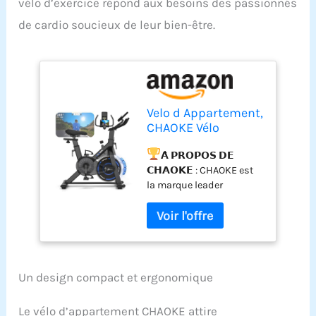
vélo d’exercice répond aux besoins des passionnés
de cardio soucieux de leur bien-être.
Velo d Appartement,
CHAOKE Vélo
d'appartement
Silencieux avec
𝗔̀ 𝗣𝗥𝗢𝗣𝗢𝗦 𝗗𝗘
Résistance
𝗖𝗛𝗔𝗢𝗞𝗘 : CHAOKE est
Magnétique
la marque leader
Réglable, Vélo
mondiale de velo d
d'exercice
appartement intelligents.
d'intérieur avec App
Nous nous engageons à
et écran LCD, Pour
fournir des services de
Entraînement
haute qualité aux
Cardio, Capacité
particuliers et aux salles
Un design compact et ergonomique
150KG
de sport. Vous pouvez
faire de l'exercice chez
Le vélo d’appartement CHAOKE attire