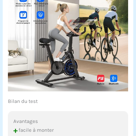
𝗗'𝗔𝗣𝗣𝗔𝗥𝗧𝗘𝗠𝗘𝗡𝗧
𝗣𝗥𝗢𝗙𝗘𝗦𝗦𝗜𝗢𝗡𝗡𝗘𝗟 : Ce
vélo d'appartement est
équipé d'un nouveau
volant d'inertie robuste,
offrant une structure
robuste et une conduite
ultra-souple. Il convient à
tous les utilisateurs
mesurant entre 140 et 190
cm, avec une charge
maximale de 150 kg (330
livres). Il est équipé d'un
système de réglage
professionnel des
pédales à cage d'écrou,
Bilan du test
d'un porte-bouteille et
d'un bouton de
verrouillage réglable en
Avantages
hauteur. Il est équipé
+
facile à monter
d'une selle réglable,