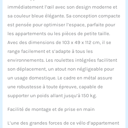
vous, sans quitter votre
immédiatement l’œil avec son design moderne et
domicile. Grâce à son
design innovant et à sa
sa couleur bleue élégante. Sa conception compacte
technologie intelligente
est pensée pour optimiser l’espace, parfaite pour
avancée, CHAOKE est
devenue une marque
les appartements ou les pièces de petite taille.
leader dans le secteur
Avec des dimensions de 103 x 49 x 112 cm, il se
des vélos de fitness et
est appréciée des
range facilement et s’adapte à tous les
athlètes et des
environnements. Les roulettes intégrées facilitent
professionnels du
fitness du monde entier.
son déplacement, un atout non négligeable pour
𝗩𝗘́𝗟𝗢
un usage domestique. Le cadre en métal assure
𝗗'𝗘𝗡𝗧𝗥𝗔𝗜̂𝗡𝗘𝗠𝗘𝗡𝗧
𝗨𝗟𝗧𝗥𝗔-𝗦𝗧𝗔𝗕𝗟𝗘,
une robustesse à toute épreuve, capable de
𝗥𝗢𝗕𝗨𝗦𝗧𝗘 𝗘𝗧
supporter un poids allant jusqu’à 150 kg.
𝗗𝗨𝗥𝗔𝗕𝗟𝗘 : Le vélo
d'appartement CHAOKE
Facilité de montage et de prise en main
adopte une conception
triangulaire stable et une
structure en H, offrant
L’une des grandes forces de ce vélo d’appartement
une stabilité inégalée,