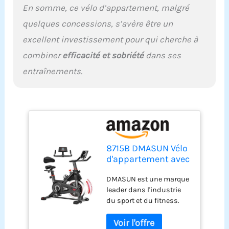
d'entraînement intenses.
En somme, ce vélo d’appartement, malgré
Il peut supporter un
quelques concessions, s’avère être un
poids maximum de 160
kg. Facile à utiliser : ce
excellent investissement pour qui cherche à
vélo d'appartement
combiner
efficacité et sobriété
dans ses
dispose d'un volant
d'inertie plus lourd et
entraînements.
d'une forte résistance
magnétique, qui offre
une plus grande plage de
résistance réglable avec
des niveaux de 0 à 20 %
pour l'échauffement, 20
% à 50 % pour la course et
8715B DMASUN Vélo
50 % de combustion, 80
d'appartement avec
% de graisse et 80 % - 10
résistance
% de graisse. 00 % neuf.
DMASUN est une marque
magnétique,
Renforcement
leader dans l'industrie
ergomètre avec
musculaire. Cette
du sport et du fitness.
écran LCD,
variation de résistance
Avec plus de 30 ans
entraînement
de 0 à 100 % correspond
d'expérience dans le
cardio, spinning
aux différentes phases