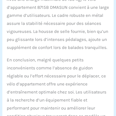
vous entraîner plus
d’appartement 8715B DMASUN convient à une large
facilement et de vous
amuser à l'entraînement.
gamme d’utilisateurs. Le cadre robuste en métal
Facile à installer : pour
assure la stabilité nécessaire pour des séances
s'assurer que nos clients
peuvent utiliser nos
vigoureuses. La housse de selle fournie, bien qu’un
vélos rapidement, 70 %
peu glissante lors d’intenses pédalages, ajoute un
de l'installation du vélo
est effectuée à l'avance.
supplément de confort lors de balades tranquilles.
Pour le montage, il suffit
de pré-monter le guidon,
En conclusion, malgré quelques petits
le siège, les tubes
stabilisateurs avant et
inconvénients comme l’absence de guidon
arrière ainsi que les
réglable ou l’effort nécessaire pour le déplacer, ce
pédales. Installation :
tous les composants
vélo d’appartement offre une expérience
peuvent être facilement
d’entraînement optimale chez soi. Les utilisateurs
installés en moins de 30
minutes. Facile à utiliser :
à la recherche d’un équipement fiable et
nous offrons une
performant pour maintenir ou améliorer leur
garantie de 12 mois.
condition physique trouveront dans ce modèle un
Nous continuons à