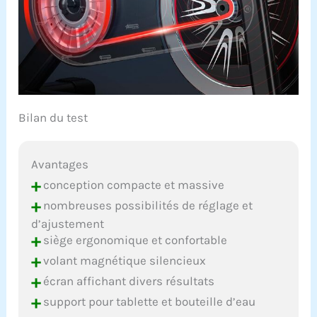
Bilan du test
Avantages
+
conception compacte et massive
+
nombreuses possibilités de réglage et
d’ajustement
+
siège ergonomique et confortable
+
volant magnétique silencieux
+
écran affichant divers résultats
+
support pour tablette et bouteille d’eau