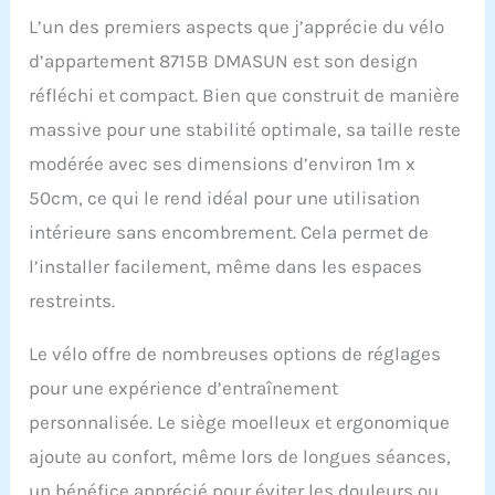
plus de 2 000 000 foyers
L’un des premiers aspects que j’apprécie du vélo
dans le monde entier et
d’appartement 8715B DMASUN est son design
nous sommes toujours
derrière nos produits.
réfléchi et compact. Bien que construit de manière
Confortable : le coussin
massive pour une stabilité optimale, sa taille reste
d'assise de ce vélo est
rempli de mousse haute
modérée avec ses dimensions d’environ 1m x
densité épaisse et élargie
50cm, ce qui le rend idéal pour une utilisation
et la surface est en cuir
antidérapant et résistant
intérieure sans encombrement. Cela permet de
à l'usure. Les ouvertures
l’installer facilement, même dans les espaces
d'aération centrales
favorisent la circulation
restreints.
sanguine de vos fesses
et gardent vos fesses
Le vélo offre de nombreuses options de réglages
fraîches et sèches plus
longtemps. Pour
pour une expérience d’entraînement
améliorer encore le
personnalisée. Le siège moelleux et ergonomique
confort de conduite de
ajoute au confort, même lors de longues séances,
nos clients, nous avons
ajouté des housses de
un bénéfice apprécié pour éviter les douleurs ou