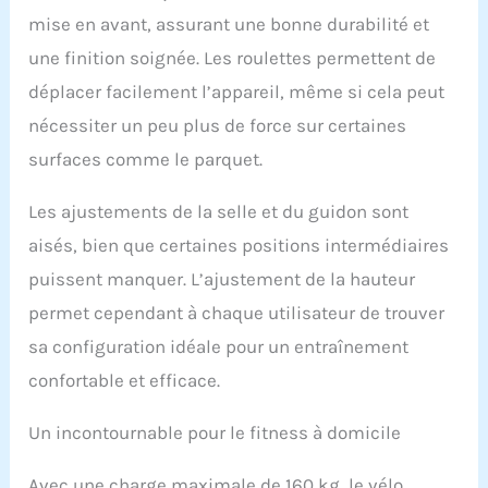
de 0 à 100 % correspond
mise en avant, assurant une bonne durabilité et
aux différentes phases
une finition soignée. Les roulettes permettent de
du programme
d'entraînement quotidien
déplacer facilement l’appareil, même si cela peut
d'une personne. Écran
nécessiter un peu plus de force sur certaines
LCD de ce vélo
d'appartement d'intérieur
surfaces comme le parquet.
enregistre votre temps,
vitesse, distance,
Les ajustements de la selle et du guidon sont
calories brûlées et
données d'informations
aisés, bien que certaines positions intermédiaires
sur le compteur
puissent manquer. L’ajustement de la hauteur
kilométrique. En même
permet cependant à chaque utilisateur de trouver
temps, nous avons
également développé un
sa configuration idéale pour un entraînement
support pour tablette
confortable et efficace.
afin que vous puissiez
profiter de l'équitation et
de la musique en même
Un incontournable pour le fitness à domicile
temps, ce qui vous
permet de continuer à
Avec une charge maximale de 160 kg, le vélo