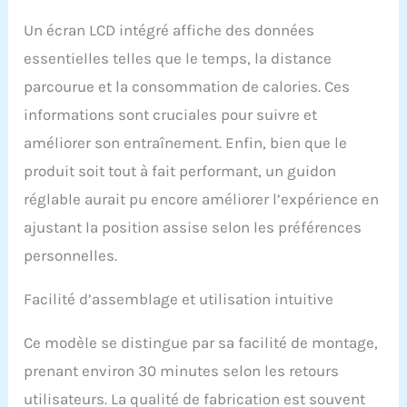
même lors de séances
Un écran LCD intégré affiche des données
d'entraînement intenses.
Il peut supporter un
essentielles telles que le temps, la distance
poids maximum de 160
parcourue et la consommation de calories. Ces
kg. Facile à utiliser : ce
informations sont cruciales pour suivre et
vélo d'appartement
dispose d'un volant
améliorer son entraînement. Enfin, bien que le
d'inertie plus lourd et
produit soit tout à fait performant, un guidon
d'une forte résistance
magnétique, qui offre
réglable aurait pu encore améliorer l’expérience en
une plus grande plage de
ajustant la position assise selon les préférences
résistance réglable avec
des niveaux de 0 à 20 %
personnelles.
pour l'échauffement, 20
% à 50 % pour la course et
Facilité d’assemblage et utilisation intuitive
50 % de combustion, 80
% de graisse et 80 % - 10
Ce modèle se distingue par sa facilité de montage,
% de graisse. 00 % neuf.
Renforcement
prenant environ 30 minutes selon les retours
musculaire. Cette
utilisateurs. La qualité de fabrication est souvent
variation de résistance