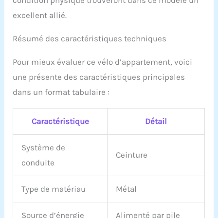
collecter les questions de
excellent allié.
nos clients et à optimiser
en permanence. Si vous
Résumé des caractéristiques techniques
avez des questions,
n'hésitez pas à nous
contacter. Les ingénieurs
Pour mieux évaluer ce vélo d’appartement, voici
en usine offrent des
une présente des caractéristiques principales
conseils professionnels
dans un format tabulaire :
par vidéo. Double
garantie de qualité et de
service. Votre demande
Caractéristique
Détail
sera répondue dans les
18 heures.
Système de
Ceinture
conduite
Type de matériau
Métal
Source d’énergie
Alimenté par pile