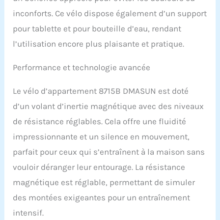
coussin de siège
inconforts. Ce vélo dispose également d’un support
supplémentaires pour
assurer votre expérience
pour tablette et pour bouteille d’eau, rendant
de conduite. Plus
l’utilisation encore plus plaisante et pratique.
durable et plus sûr : les
vélos d'appartement
disposent de volants
Performance et technologie avancée
d'inertie plus lourds et
d'un cadre en acier
Le vélo d’appartement 8715B DMASUN est doté
robuste pour assurer la
d’un volant d’inertie magnétique avec des niveaux
stabilité lors de la
conduite. Les systèmes
de résistance réglables. Cela offre une fluidité
d'entraînement par
impressionnante et un silence en mouvement,
courroie sont plus doux
et plus silencieux que le
parfait pour ceux qui s’entraînent à la maison sans
transport de chaînes. Il
vouloir déranger leur entourage. La résistance
ne dérangera pas vos
enfants ou voisins
magnétique est réglable, permettant de simuler
endormis. Ce vélo
des montées exigeantes pour un entraînement
ergonomique offre une
expérience
intensif.
d'entraînement sûre,