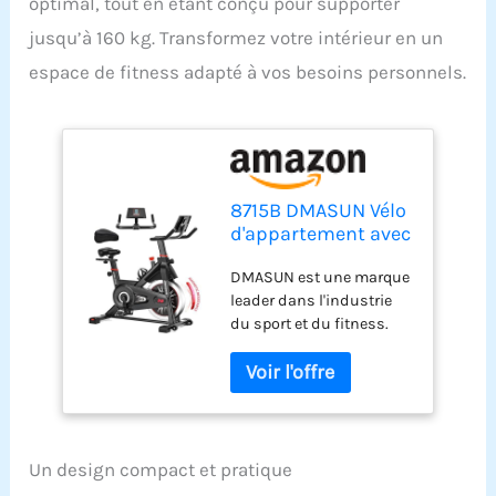
optimal, tout en étant conçu pour supporter
jusqu’à 160 kg. Transformez votre intérieur en un
espace de fitness adapté à vos besoins personnels.
8715B DMASUN Vélo
d'appartement avec
résistance
DMASUN est une marque
magnétique,
leader dans l'industrie
ergomètre avec
du sport et du fitness.
écran LCD,
Avec plus de 30 ans
entraînement
d'expérience dans le
cardio, spinning
développement, la
bike, intérieur et
fabrication et la vente
fitness, charge
d'équipements de
maximale : 160 kg
fitness, nous avons
Un design compact et pratique
fourni nos produits à