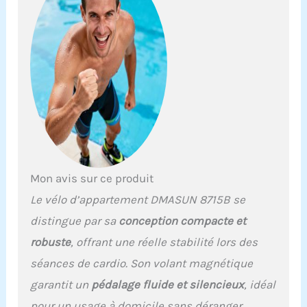
nous sommes toujours
derrière nos produits.
Confortable : le coussin
d'assise de ce vélo est
rempli de mousse haute
densité épaisse et élargie
et la surface est en cuir
antidérapant et résistant
à l'usure. Les ouvertures
d'aération centrales
favorisent la circulation
sanguine de vos fesses
Mon avis sur ce produit
et gardent vos fesses
Le vélo d’appartement DMASUN 8715B se
fraîches et sèches plus
longtemps. Pour
distingue par sa
conception compacte et
améliorer encore le
robuste
, offrant une réelle stabilité lors des
confort de conduite de
nos clients, nous avons
séances de cardio. Son volant magnétique
ajouté des housses de
garantit un
pédalage fluide et silencieux
, idéal
coussin de siège
supplémentaires pour
pour un usage à domicile sans déranger