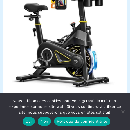
Test du vélo d’appartement YPOO : résistance
Nous utilisons des cookies pour vous garantir la meilleure
magnétique et confort maximal
expérience sur notre site web. Si vous continuez à utiliser ce
site, nous supposerons que vous en êtes satisfait.
Oui
Non
Politique de confidentialité