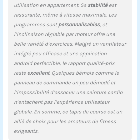
du parcours que vous
utilisation en appartement. Sa
stabilité
est
avez choisi Garantie
rassurante, même à vitesse maximale. Les
standard de 10 ans sur le
moteur, le cadre à vie et
programmes sont
personnalisables
, et
de 2 ans sur les pièces et
l’inclinaison réglable par moteur offre une
la main-d'œuvre ;
instructions de montage
belle variété d’exercices. Malgré un ventilateur
faciles à suivre et service
intégré peu efficace et une application
d'assistance
téléphonique et de chat
android perfectible, le rapport qualité-prix
en ligne Reebok UK dédié,
reste
excellent
. Quelques bémols comme le
si vous avez besoin
d'aide
panneau de commande un peu démodé et
l’impossibilité d’associer une ceinture cardio
n’entachent pas l’expérience utilisateur
globale. En somme, ce tapis de course est un
allié de choix pour les amateurs de fitness
exigeants.