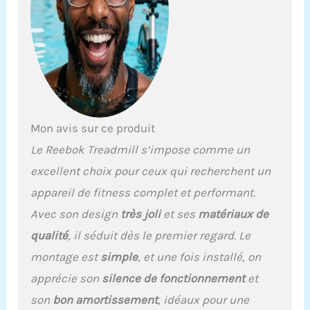
plus confortable Pour
que vous soyez motivé et
motivé, la console du
tapis roulant peut vous
offrir jusqu'à 24
programmes de remise
en forme variés, conçus
par nos maîtres
Mon avis sur ce produit
entraîneurs pour vous
faire passer d'un jogging
Le Reebok Treadmill s’impose comme un
doux à une montée de
excellent choix pour ceux qui recherchent un
colline Téléchargez et
synchronisez
appareil de fitness complet et performant.
l'application Reebok
Avec son design
très joli
et ses
matériaux de
Fitness avec votre
nouveau tapis roulant
qualité
, il séduit dès le premier regard. Le
pour suivre vos progrès,
montage est
simple
, et une fois installé, on
définir des parcours de
course réels et voir
apprécie son
silence de fonctionnement
et
comment le tapis roulant
son
bon amortissement
, idéaux pour une
répond aux conditions