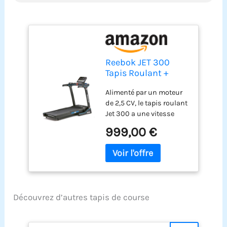
Reebok JET 300
Tapis Roulant +
Bluetooth
Alimenté par un moteur
de 2,5 CV, le tapis roulant
Jet 300 a une vitesse
maximale de 20 km/h (12
999,00 €
mph) ; l'intensité de la
course peut être encore
améliorée par les 15
niveaux d'inclinaison
électronique Le système
unique d'amortissement
Découvrez d’autres tapis de course
Air Motion intégré dans le
pont de course réduit
l'impact de votre coup de