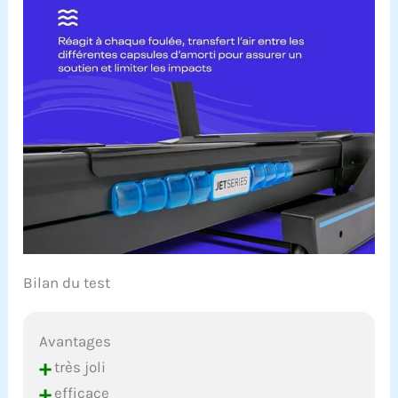
Bilan du test
Avantages
+
très joli
+
efficace