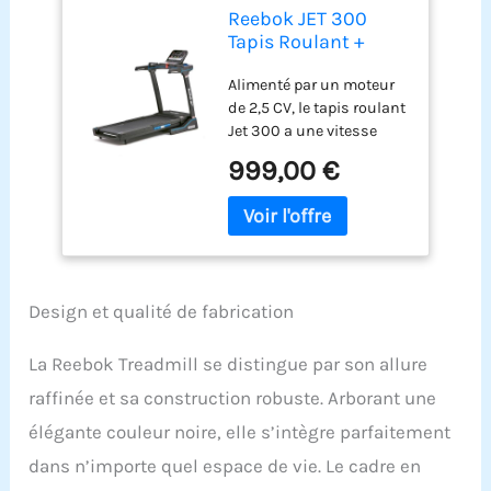
Reebok JET 300
Tapis Roulant +
Bluetooth
Alimenté par un moteur
de 2,5 CV, le tapis roulant
Jet 300 a une vitesse
maximale de 20 km/h (12
999,00 €
mph) ; l'intensité de la
course peut être encore
améliorée par les 15
niveaux d'inclinaison
électronique Le système
unique d'amortissement
Design et qualité de fabrication
Air Motion intégré dans le
pont de course réduit
l'impact de votre coup de
La Reebok Treadmill se distingue par son allure
pied à travers de
raffinée et sa construction robuste. Arborant une
multiples poches
remplies d'air pour une
élégante couleur noire, elle s’intègre parfaitement
expérience de course
dans n’importe quel espace de vie. Le cadre en
plus confortable Pour