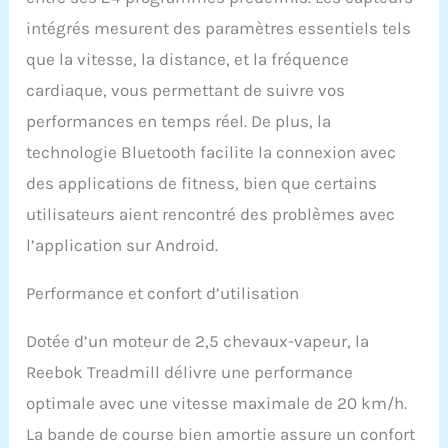
avez choisi Garantie
standard de 10 ans sur le
intégrés mesurent des paramètres essentiels tels
moteur, le cadre à vie et
que la vitesse, la distance, et la fréquence
de 2 ans sur les pièces et
la main-d'œuvre ;
cardiaque, vous permettant de suivre vos
instructions de montage
performances en temps réel. De plus, la
faciles à suivre et service
d'assistance
technologie Bluetooth facilite la connexion avec
téléphonique et de chat
des applications de fitness, bien que certains
en ligne Reebok UK dédié,
si vous avez besoin
utilisateurs aient rencontré des problèmes avec
d'aide
l’application sur Android.
Performance et confort d’utilisation
Dotée d’un moteur de 2,5 chevaux-vapeur, la
Reebok Treadmill délivre une performance
optimale avec une vitesse maximale de 20 km/h.
La bande de course bien amortie assure un confort