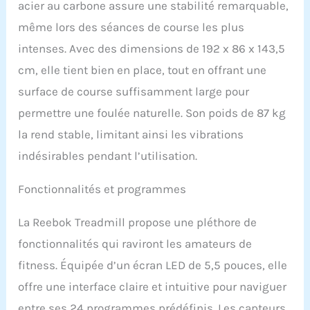
acier au carbone assure une stabilité remarquable,
que vous soyez motivé et
motivé, la console du
même lors des séances de course les plus
tapis roulant peut vous
intenses. Avec des dimensions de 192 x 86 x 143,5
offrir jusqu'à 24
programmes de remise
cm, elle tient bien en place, tout en offrant une
en forme variés, conçus
surface de course suffisamment large pour
par nos maîtres
entraîneurs pour vous
permettre une foulée naturelle. Son poids de 87 kg
faire passer d'un jogging
la rend stable, limitant ainsi les vibrations
doux à une montée de
colline Téléchargez et
indésirables pendant l’utilisation.
synchronisez
l'application Reebok
Fonctionnalités et programmes
Fitness avec votre
nouveau tapis roulant
La Reebok Treadmill propose une pléthore de
pour suivre vos progrès,
définir des parcours de
fonctionnalités qui raviront les amateurs de
course réels et voir
fitness. Équipée d’un écran LED de 5,5 pouces, elle
comment le tapis roulant
répond aux conditions
offre une interface claire et intuitive pour naviguer
du parcours que vous
entre ses 24 programmes prédéfinis. Les capteurs