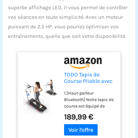
superbe affichage LED, il vous permet de contrôler
vos séances en toute simplicité. Avec un moteur
puissant de 2.5 HP, vous pourrez optimiser vos
entraînements, quelle que soit votre disponibilité.
TODO Tapis de
Course Pliable avec
Pente 10%, Tapis de
1.[Haut-parleur
Marche Électrique
Bluetooth] Notre tapis de
12km/h, Enceinte
course est équipé de
Bluetooth & 12
haut-parleurs intégrés.
Programmes, 3.5HP
189,99 €
Connectez-vous
Treadmill pour la
simplement en
Maison et Le Bureau
recherchant le nom "T