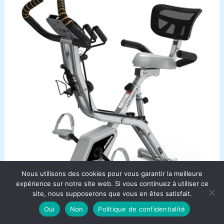
Nous utilisons des cookies pour vous garantir la meilleure
expérience sur notre site web. Si vous continuez à utiliser ce
site, nous supposerons que vous en êtes satisfait.
Oui
Non
Politique de confidentialité
Test : vélo d’appartement pliable Pooboo X-Bike 4 en