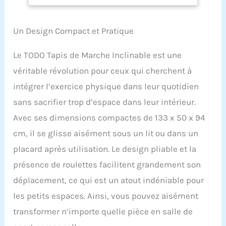
treadmillF05". Il dispose
également d'un support
pour tablette ou
Un Design Compact et Pratique
téléphone, idéal pour
regarder des vidéos ou
écouter de la musique
Le TODO Tapis de Marche Inclinable est une
pendant votre course,
véritable révolution pour ceux qui cherchent à
pour une expérience
d'entraînement
intégrer l’exercice physique dans leur quotidien
améliorée. 2.[Trois Modes
sans sacrifier trop d’espace dans leur intérieur.
de Contrôle] Vous pouvez
Avec ses dimensions compactes de 133 x 50 x 94
contrôler le tapis de
course via le panneau de
cm, il se glisse aisément sous un lit ou dans un
commande, la
placard après utilisation. Le design pliable et la
télécommande sans fil
ou l'application Fitshow.
présence de roulettes facilitent grandement son
Que ce soit pour un
déplacement, ce qui est un atout indéniable pour
usage quotidien à la
maison ou pour des
les petits espaces. Ainsi, vous pouvez aisément
séances de perte de
transformer n’importe quelle pièce en salle de
poids plus
professionnelles, vous