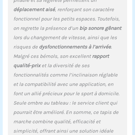
pliable et sa légèreté permettent un
mesure que 119×49×11 cm.
déplacement aisé
, renforçant son caractère
Son design compact et
ses roulettes intégrées
fonctionnel pour les petits espaces. Toutefois,
facilitent le déplacement
on regrette la présence d’un
bip sonore gênant
et le rangement au
quotidien. 4.[Inclinaison
lors du changement de vitesse, ainsi que les
Manuelle] Réglez
risques de
dysfonctionnements à l’arrivée
.
manuellement
l'inclinaison jusqu'à 10 %.
Malgré ces bémols, son excellent
rapport
À ce niveau, votre
qualité-prix
et la diversité de ses
fréquence cardiaque
fonctionnalités comme l’inclinaison réglable
atteint rapidement la
zone optimale de
et la compatibilité avec une application, en
combustion des
font un allié précieux pour le sport à domicile.
graisses, vous
permettant de brûler plus
Seule ombre au tableau : le service client qui
de calories en moins de
pourrait être amélioré. En somme, ce tapis de
temps et d'améliorer
l'efficacité de votre
marche combine qualité, efficacité et
entraînement. 5.[3.5HP
simplicité, offrant ainsi une solution idéale
Moteur Puissant] Notre