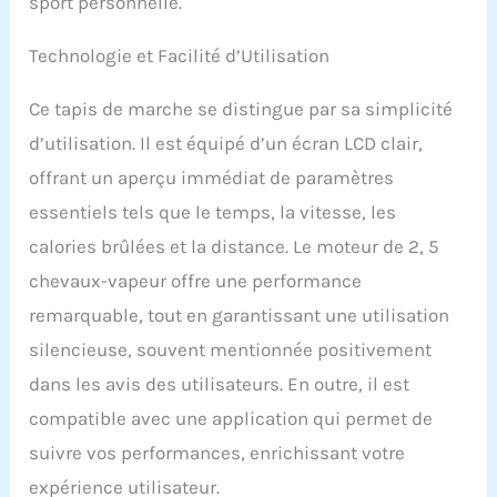
sport personnelle.
pouvez facilement gérer
votre rythme de course.
Technologie et Facilité d’Utilisation
La télécommande peut se
fixer magnétiquement à
Ce tapis de marche se distingue par sa simplicité
la poignée pour un
rangement pratique. 3.
d’utilisation. Il est équipé d’un écran LCD clair,
[Compacité & Mobilité]
offrant un aperçu immédiat de paramètres
La surface de course
efficace est de 100×38
essentiels tels que le temps, la vitesse, les
cm, avec une bande de
calories brûlées et la distance. Le moteur de 2, 5
course antidérapante à 5
couches. Une fois plié, le
chevaux-vapeur offre une performance
tapis de course ne
remarquable, tout en garantissant une utilisation
mesure que 119×49×11 cm.
Son design compact et
silencieuse, souvent mentionnée positivement
ses roulettes intégrées
dans les avis des utilisateurs. En outre, il est
facilitent le déplacement
et le rangement au
compatible avec une application qui permet de
quotidien. 4.[Inclinaison
suivre vos performances, enrichissant votre
Manuelle] Réglez
manuellement
expérience utilisateur.