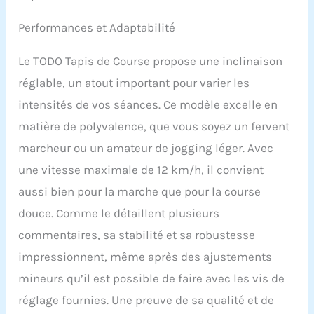
l'inclinaison jusqu'à 10 %.
À ce niveau, votre
Performances et Adaptabilité
fréquence cardiaque
atteint rapidement la
Le TODO Tapis de Course propose une inclinaison
zone optimale de
combustion des
réglable, un atout important pour varier les
graisses, vous
intensités de vos séances. Ce modèle excelle en
permettant de brûler plus
de calories en moins de
matière de polyvalence, que vous soyez un fervent
temps et d'améliorer
marcheur ou un amateur de jogging léger. Avec
l'efficacité de votre
entraînement. 5.[3.5HP
une vitesse maximale de 12 km/h, il convient
Moteur Puissant] Notre
aussi bien pour la marche que pour la course
walking pad est équipé
d'un moteur puissant de
douce. Comme le détaillent plusieurs
3.5HP qui fonctionne de
commentaires, sa stabilité et sa robustesse
manière fluide et
impressionnent, même après des ajustements
silencieuse. Il supporte
un poids d'utilisateur
mineurs qu’il est possible de faire avec les vis de
allant jusqu'à 150 kg. Ce
réglage fournies. Une preuve de sa qualité et de
moteur garantit une