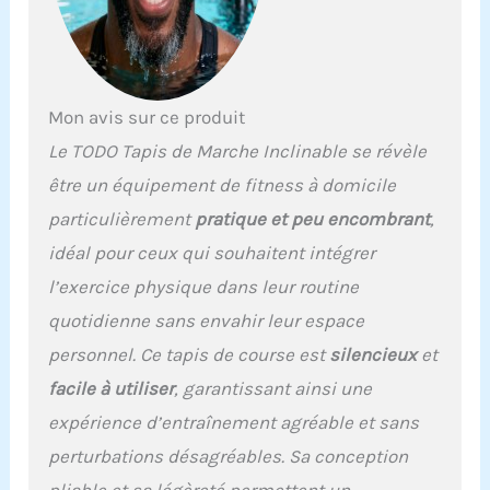
commande, la
télécommande sans fil
ou l'application Fitshow.
Que ce soit pour un
usage quotidien à la
Mon avis sur ce produit
maison ou pour des
séances de perte de
Le TODO Tapis de Marche Inclinable se révèle
poids plus
être un équipement de fitness à domicile
professionnelles, vous
pouvez facilement gérer
particulièrement
pratique et peu encombrant
,
votre rythme de course.
idéal pour ceux qui souhaitent intégrer
La télécommande peut se
fixer magnétiquement à
l’exercice physique dans leur routine
la poignée pour un
quotidienne sans envahir leur espace
rangement pratique. 3.
[Compacité & Mobilité]
personnel. Ce tapis de course est
silencieux
et
La surface de course
facile à utiliser
, garantissant ainsi une
efficace est de 100×38
cm, avec une bande de
expérience d’entraînement agréable et sans
course antidérapante à 5
perturbations désagréables. Sa conception
couches. Une fois plié, le
tapis de course ne