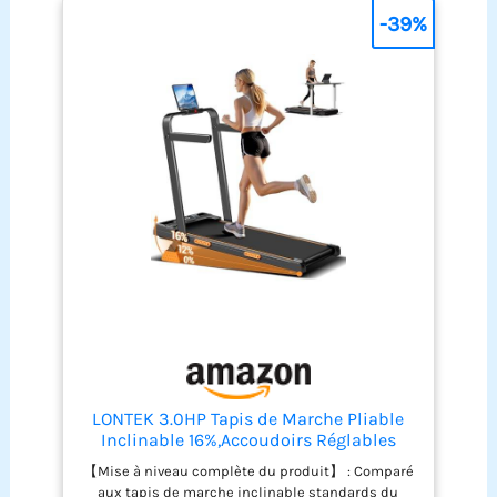
facilite le réglage et la
-39%
fréquence cardiaque
confirmation de la
cible en temps réel avec
position centrale du
le capteur cardiaque
tapis de course Service
intégré de la main
de cursorerie : nous vous
courante, le suivi de votre
offrons une expérience
fréquence cardiaque
de service client
pendant l'exercice
satisfaisante. Notre
garantit que vous faites
équipe de service
de l'exercice correctement
CursorCare dédiée, basée
et efficacement Moteur
à Los Angeles, offre une
silencieux sans balais :
assistance 24h/24, 7j/7
le moteur sans balais
avec des solutions de
CURSOR FITNESS avec
satisfaction. Nous vous
max 2,5 CV offre un
aiderons sur les pièces
fonctionnement efficace,
de rechange, les vidéos
fiable et nécessitant peu
d'entretien, le manuel
d'entretien, tout en
d'utilisation ou d'autres
LONTEK 3.0HP Tapis de Marche Pliable
offrant des vitesses de 12
produits liés à notre
Inclinable 16%,Accoudoirs Réglables
km/h et en émettant
produit.
seulement 40 à 65 dB de
【Mise à niveau complète du produit】 : Comparé
bruit, assurant que vos
aux tapis de marche inclinable standards du