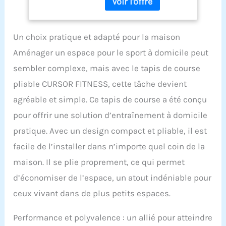
pendant l'exercice,
prenant en charge les
ajustements rapides de
la vitesse et le démarrage
Un choix pratique et adapté pour la maison
et l'arrêt en une seule
Aménager un espace pour le sport à domicile peut
touche. Surveillez votre
fréquence cardiaque
sembler complexe, mais avec le tapis de course
cible en temps réel avec
pliable CURSOR FITNESS, cette tâche devient
le capteur cardiaque
intégré de la main
agréable et simple. Ce tapis de course a été conçu
courante, le suivi de votre
pour offrir une solution d’entraînement à domicile
fréquence cardiaque
pendant l'exercice
pratique. Avec un design compact et pliable, il est
garantit que vous faites
facile de l’installer dans n’importe quel coin de la
de l'exercice correctement
et efficacement Moteur
maison. Il se plie proprement, ce qui permet
silencieux sans balais :
d’économiser de l’espace, un atout indéniable pour
le moteur sans balais
CURSOR FITNESS avec
ceux vivant dans de plus petits espaces.
max 2,5 CV offre un
fonctionnement efficace,
Performance et polyvalence : un allié pour atteindre
fiable et nécessitant peu