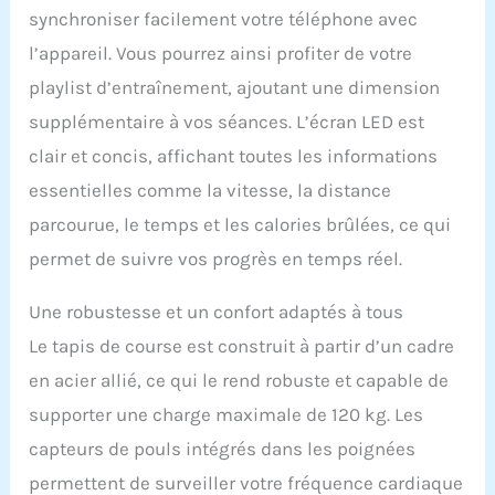
mais également réduire
synchroniser facilement votre téléphone avec
efficacement l'impact
l’appareil. Vous pourrez ainsi profiter de votre
articulaire et protéger vos
genoux Pliage et
playlist d’entraînement, ajoutant une dimension
rangement faciles : les
supplémentaire à vos séances. L’écran LED est
deux boutons amovibles
pratiques sur le côté
clair et concis, affichant toutes les informations
inférieur offrent des
essentielles comme la vitesse, la distance
capacités de pliage et de
rangement faciles. Il
parcourue, le temps et les calories brûlées, ce qui
suffit de desserrer les
permet de suivre vos progrès en temps réel.
boutons pendant
environ 15 secondes pour
Une robustesse et un confort adaptés à tous
terminer le processus de
pliage. Les roues
Le tapis de course est construit à partir d’un cadre
inférieures facilitent le
en acier allié, ce qui le rend robuste et capable de
déplacement et le
rangement. Le logo
supporter une charge maximale de 120 kg. Les
CURSOR Signature du
capteurs de pouls intégrés dans les poignées
tapis de course permet
une surveillance en
permettent de surveiller votre fréquence cardiaque