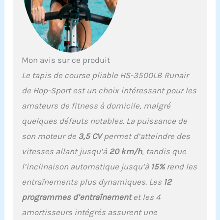
brûlées sont affichés à
l'écran. La fonction FAT
détermine votre graisse
corporelle. MESURE
PRÉCISE DU POULS - Des
poignées spéciales avec
Mon avis sur ce produit
capteurs tactiles
Le tapis de course pliable HS-3500LB Runair
mesurent de manière
fiable votre pouls. La
de Hop-Sport est un choix intéressant pour les
ceinture de télémétrie
amateurs de fitness à domicile, malgré
peut être connectée et
mesurer également votre
quelques défauts notables. La puissance de
pouls via votre poitrine.
son moteur de
3,5 CV
permet d’atteindre des
Avec les deux options,
votre pouls est affiché
vitesses allant jusqu’à
20 km/h
, tandis que
sur l'écran multifonction.
l’inclinaison automatique jusqu’à
15%
rend les
La ceinture de télémétrie
n'est pas incluse.
entraînements plus dynamiques. Les
12
AFFICHAGE
programmes d’entraînement
et les 4
MULTIFONCTIONNEL -
Connectez les
amortisseurs intégrés assurent une