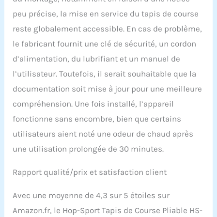
important d'indiquer des
peu précise, la mise en service du tapis de course
coordonnées valables
lors de votre commande!
reste globalement accessible. En cas de problème,
Si vous indiquez des
le fabricant fournit une clé de sécurité, un cordon
coordonnées
incorrectes/non valables,
d’alimentation, du lubrifiant et un manuel de
la prise de contact est
l’utilisateur. Toutefois, il serait souhaitable que la
impossible et la
marchandise ne peut
documentation soit mise à jour pour une meilleure
malheureusement pas
compréhension. Une fois installé, l’appareil
être livrée. L'article est
expédié par transporteur.
fonctionne sans encombre, bien que certains
La livraison s'effectue
utilisateurs aient noté une odeur de chaud après
gratuitement au bord du
trottoir.
une utilisation prolongée de 30 minutes.
Rapport qualité/prix et satisfaction client
Avec une moyenne de 4,3 sur 5 étoiles sur
Amazon.fr, le Hop-Sport Tapis de Course Pliable HS-