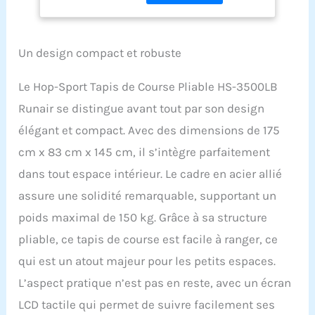
moteur de 3,5 CV.
15%, 12 Programmes
L'inclinaison du tapis
d'entraînement, 4
roulant peut être réglée
amortisseurs, Max.
de 0 à 15 % d'inclinaison.
150 kg
Un design compact et robuste
AFFICHAGE
MULTIFONCTIONNEL -
Le Hop-Sport Tapis de Course Pliable HS-3500LB
Vous pouvez choisir
Runair se distingue avant tout par son design
parmi 12 programmes
d'entraînement
élégant et compact. Avec des dimensions de 175
différents. La distance
cm x 83 cm x 145 cm, il s’intègre parfaitement
parcourue, le temps, la
vitesse, la fréquence
dans tout espace intérieur. Le cadre en acier allié
cardiaque et les calories
assure une solidité remarquable, supportant un
brûlées sont affichés à
l'écran. La fonction FAT
poids maximal de 150 kg. Grâce à sa structure
détermine votre graisse
pliable, ce tapis de course est facile à ranger, ce
corporelle. MESURE
PRÉCISE DU POULS - Des
qui est un atout majeur pour les petits espaces.
poignées spéciales avec
L’aspect pratique n’est pas en reste, avec un écran
capteurs tactiles
mesurent de manière
LCD tactile qui permet de suivre facilement ses
fiable votre pouls. La