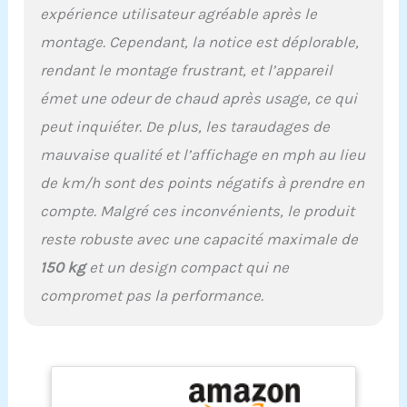
smartphones et les
expérience utilisateur agréable après le
tablettes à l'écran
multifonctionnel à l'aide
montage. Cependant, la notice est déplorable,
de l'interface USB ou
rendant le montage frustrant, et l’appareil
Bluetooth. Utilisez
émet une odeur de chaud après usage, ce qui
l'application Fit-Show
pour encore plus
peut inquiéter. De plus, les taraudages de
d'options
mauvaise qualité et l’affichage en mph au lieu
d'entraînement.
Connectez tapis de
de km/h sont des points négatifs à prendre en
course pliable au
compte. Malgré ces inconvénients, le produit
téléviseur.
AMORTISSEMENT - 4
reste robuste avec une capacité maximale de
amortisseurs de chaque
150 kg
et un design compact qui ne
côté garantissent que
vos articulations ne sont
compromet pas la performance.
pas surchargées
pendant la course. Tous
les chocs et bruits sont
absorbés par le système
d'amortisseur. 2,41 €
d'éco participation.