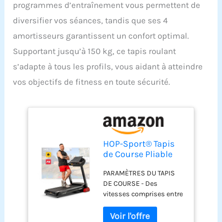
programmes d’entraînement vous permettent de
diversifier vos séances, tandis que ses 4
amortisseurs garantissent un confort optimal.
Supportant jusqu’à 150 kg, ce tapis roulant
s’adapte à tous les profils, vous aidant à atteindre
vos objectifs de fitness en toute sécurité.
HOP-Sport® Tapis
de Course Pliable
HS-3500LB Runair,
PARAMÈTRES DU TAPIS
Moteur 3,5 CV,
DE COURSE - Des
Vitesses de 0,8 à 20
vitesses comprises entre
km/h Tapis Roulant
0,8 et 20 km/h sont
électrique
prises en charge par le
inclinable de 0 à