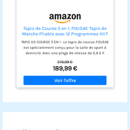
gratuitement au bord du
trottoir.
Tapis de Course 5 en 1, FOUSAE Tapis de
Marche Pliable avec 12 Programmes HIIT
Prédéfinis, Inclinable 9%, 12 KM/H,
TAPIS DE COURSE 5 EN 1 : Le tapis de course FOUSAE
Moteur Silencieux 2,75 CV, APP &
est spécialement conçu pour la salle de sport à
Télécommande, Charge Max 158kg pour
domicile. Avec une plage de vitesse de 0,9 à 11
Maison & Bureau
km/h, il convient aux entraînements de 0,8 à 2,4
319,99 €
km/h, à la marche de 2,4 à 5 km/h, au jogging de 5
189,99 €
à 10 km/h et à la course de 10 à 11 km/h. Une
augmentation de 9 % de l’inclinaison peut
contribuer à améliorer les performances
physiques de 50 %. PROGRAMMES
D’ENTRAÎNEMENT PERSONNALISÉS AVEC
APPLICATION : Le tapis de course inclinable,
récemment mis à jour, se connecte à des
applications comme Fitshow, Kinomap et Zwift
pour des entraînements virtuels, des courses et
des défis. Suivez facilement vos progrès en temps
réel grâce à des indicateurs comme la vitesse, la