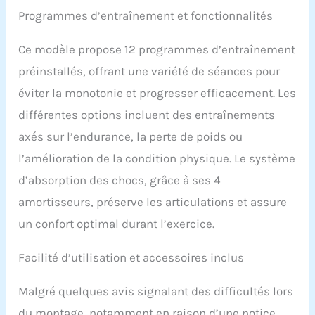
Connectez tapis de
Programmes d’entraînement et fonctionnalités
course pliable au
téléviseur.
Ce modèle propose 12 programmes d’entraînement
AMORTISSEMENT - 4
amortisseurs de chaque
préinstallés, offrant une variété de séances pour
côté garantissent que
éviter la monotonie et progresser efficacement. Les
vos articulations ne sont
pas surchargées
différentes options incluent des entraînements
pendant la course. Tous
axés sur l’endurance, la perte de poids ou
les chocs et bruits sont
l’amélioration de la condition physique. Le système
absorbés par le système
d'amortisseur. 2,41 €
d’absorption des chocs, grâce à ses 4
d'éco participation.
amortisseurs, préserve les articulations et assure
IMPORTANT ! Nous avons
réservé spécialement
un confort optimal durant l’exercice.
pour nos clients une
livraison le jour souhaité,
Facilité d’utilisation et accessoires inclus
c'est pourquoi votre
commande ne sera livrée
Malgré quelques avis signalant des difficultés lors
qu'après avoir pris
rendez-vous. Il est donc
du montage, notamment en raison d’une notice