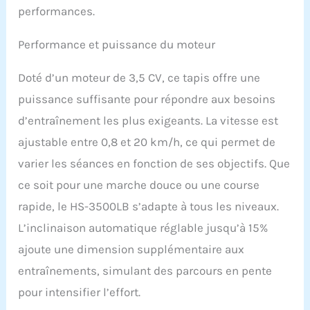
performances.
ceinture de télémétrie
peut être connectée et
Performance et puissance du moteur
mesurer également votre
pouls via votre poitrine.
Avec les deux options,
Doté d’un moteur de 3,5 CV, ce tapis offre une
votre pouls est affiché
puissance suffisante pour répondre aux besoins
sur l'écran multifonction.
La ceinture de télémétrie
d’entraînement les plus exigeants. La vitesse est
n'est pas incluse.
ajustable entre 0,8 et 20 km/h, ce qui permet de
AFFICHAGE
MULTIFONCTIONNEL -
varier les séances en fonction de ses objectifs. Que
Connectez les
ce soit pour une marche douce ou une course
smartphones et les
tablettes à l'écran
rapide, le HS-3500LB s’adapte à tous les niveaux.
multifonctionnel à l'aide
L’inclinaison automatique réglable jusqu’à 15%
de l'interface USB ou
Bluetooth. Utilisez
ajoute une dimension supplémentaire aux
l'application Fit-Show
entraînements, simulant des parcours en pente
pour encore plus
d'options
pour intensifier l’effort.
d'entraînement.