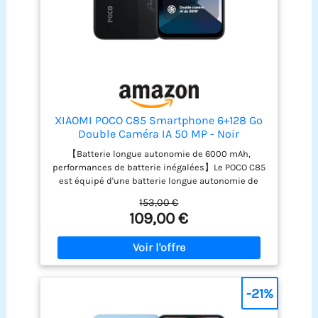
XIAOMI POCO C85 Smartphone 6+128 Go
Double Caméra IA 50 MP - Noir
【Batterie longue autonomie de 6000 mAh,
performances de batterie inégalées】Le POCO C85
est équipé d'une batterie longue autonomie de
6000 mAh dans un boîtier élégant. Une puissance
153,00 €
longue durée avec des performances
109,00 €
extraordinaires. 【Écran immersif de 6,9 pouces,
AdaptiveSync jusqu'à 120 Hz】Le grand écran de
6,9 pouces offre une expérience visuelle
immersive avec une clarté et une luminosité
exceptionnelles. Grâce à un taux de
rafraîchissement adaptatif pouvant atteindre 120
-21%
Hz, profitez d'une expérience fluide et immersive,
que vous naviguiez sur Internet ou regardiez des