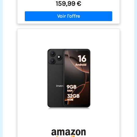
159,99 €
réseaux sociaux et la navigation quotidienne.
L’affichage immersif améliore la sensation
visuelle tout en restant agréable pour un usage
prolongé comme téléphone portable principal ou
secondaire.
【Performance fluide avec 12Go de
RAM et extension mémoire intelligente】 Grâce à
12Go de RAM avec optimisation d’extension
mémoire intelligente et un processeur Octa-Core
5G, ce smartphone Android assure une utilisation
fluide pour les applications quotidiennes, le
multitâche et les jeux légers. Il offre une
expérience stable et réactive sans
ralentissement, idéale pour un usage moderne du
téléphone portable 5G.
【Stockage massif
128Go + extension jusqu’à 2To】 Ce téléphone
portable pas cher offre 128Go de stockage interne
avec support carte TF jusqu’à 2To. Vous pouvez
stocker facilement photos, vidéos HD,
applications et fichiers sans vous soucier de
l’espace, idéal pour un smartphone pas cher sans
forfait ou usage intensif.
【Batterie 5000mAh
autonomie longue durée + charge 18W】 Avec sa
batterie 5000mAh, ce telephone portable 5G