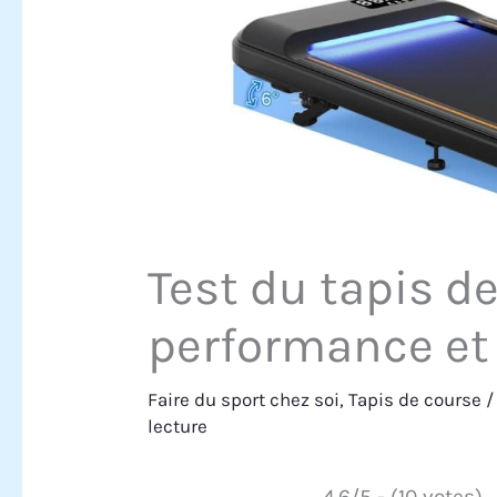
Test du tapis d
performance et 
Faire du sport chez soi
,
Tapis de course
/
lecture
4.6/5 - (10 votes)