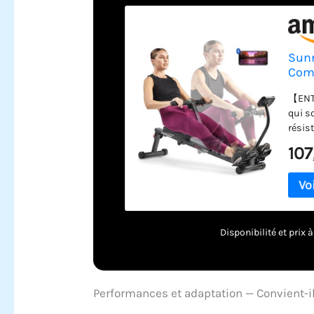
Sunn
Com
【ENT
qui s
résis
le do
107
faibl
desig
commo
facile
suffi
dans 
Disponibilité et prix
résis
entra
nivea
la ré
Performances et adaptation — Convient-il 
group