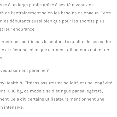
que pour maintenir votre téléphone en sécurité, vous
se à un large public grâce à ses 12 niveaux de
ttant de rester motivé et diverti pendant votre
ité de l’entraînement selon les besoins de chacun. Cette
înement tout en surveillant vos progrès sur l'affichage
rique. 【ASSEMBLAGE RAPIDE ET FACILE】 Conçu pour
ur les débutants aussi bien que pour les sportifs plus
facile à utiliser et à assembler. Aucun montage compliqué,
 et leur endurance.
fit de fixer les barres stabilisatrices, le siège, les pédales et
pport pour l'écran en suivant les instructions incluses.
 d'assemblage : moins de 5 minutes.
meur ne sacrifie pas le confort. La qualité de son cadre
able et sécurisé, bien que certains utilisateurs notent un
s.
 investissement pérenne ?
nny Health & Fitness assure une solidité et une longévité
nt 10,16 kg, ce modèle se distingue par sa légèreté,
ent. Cela dit, certains utilisateurs mentionnent une
on intensive.