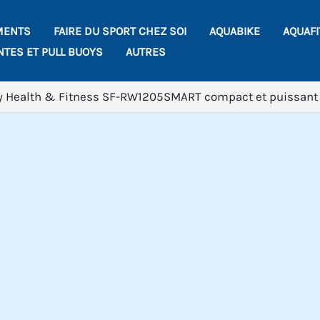
MENTS
FAIRE DU SPORT CHEZ SOI
AQUABIKE
AQUAF
NTES ET PULL BUOYS
AUTRES
y Health & Fitness SF-RW1205SMART compact et puissant