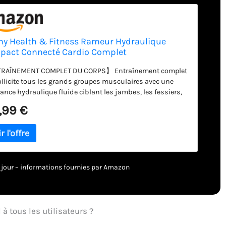
y Health & Fitness Rameur Hydraulique
pact Connecté Cardio Complet
RAÎNEMENT COMPLET DU CORPS】 Entraînement complet
ollicite tous les grands groupes musculaires avec une
tance hydraulique fluide ciblant les jambes, les fessiers,
s, les bras, les épaules et le tronc. Le mouvement de rame à
,99 €
e impact travaille tout le corps. 【COMPACT ET LÉGER】 Le
n portable maximise l'espace de rangement pour plus de
dité. Le rameur prend peu de place pour un rangement
 lorsqu'il n'est pas utilisé. Pesant seulement 10,2 kg, il est
samment léger pour être transporté d'une pièce à l'autre ou
une voiture. 【RÉSISTANCE FLUIDE】 12 niveaux de
 à jour – informations fournies par Amazon
tance hydraulique fluide pour l'intensité de votre
înement, vous permettant de vous challenger à tout
u de forme physique. Augmentez ou diminuez facilement
sistance d'un simple tour de molette pour cibler différents
à tous les utilisateurs ?
es musculaires. 【PORTE-APPAREIL INTÉGRÉ】 Un endroit