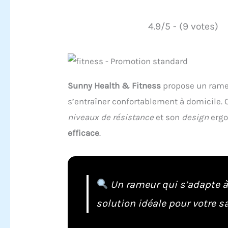
4.9/5 - (9 votes)
Sunny Health & Fitness
propose un rameu
s’entraîner confortablement à domicile. 
niveaux de résistance
et son
design
ergo
efficace
.
Un rameur qui s’adapte à 
solution idéale pour votre sa