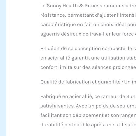
prati
Le Sunny Health & Fitness rameur s’adres
perme
résistance, permettant d’ajuster l’intens
entra
numé
caractéristique en fait un choix idéal po
être 
aguerris désireux de travailler leur force
il suf
le su
Temps
En dépit de sa conception compacte, le ra
en acier allié garantit une utilisation st
confort limité sur des séances prolongée
Qualité de fabrication et durabilité : Un
Fabriqué en acier allié, ce rameur de Su
satisfaisantes. Avec un poids de seuleme
facilitant son déplacement et son rangem
durabilité perfectible après une utilisati