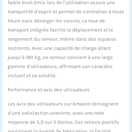
faible bruit émis lors de l’utilisation assure une
SCIENTIVE
tranquillité d’esprit et permet de s’entraîner à toute
ERGONOMIQUE: le rameur
est équipé d'un siège 3D
heure sans déranger les voisins. La roue de
et d'une hauteur de rail
transport intégrée facilite le déplacement et le
surélevée. Le siège est à
32 cm du sol, ce qui aide
rangement du rameur, même dans des espaces
à réduire la pression sur
restreints. Avec une capacité de charge allant
les genoux et le dos. Cela
aide les utilisateurs à
jusqu’à 180 kg, ce rameur convient à une large
maintenir une bonne
gamme d’utilisateurs, affirmant son caractère
posture pendant
l'exercice, réduit le risque
inclusif et sa solidité.
de blessure et améliore
l'efficacité de
Performance et avis des utilisateurs
l'entraînement. En même
temps, le confort et la
Les avis des utilisateurs sur Amazon témoignent
stabilité sont garantis
pendant l'entraînement.
d’une satisfaction unanime, avec une note
Sans frottement, stable
moyenne de 5,0 sur 5 étoiles. Ces retours positifs
et facile à entretenir : la
conception à double rail
soulignent la qualité de fabrication, la facilité