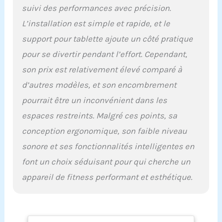
l'entraînement aux
suivi des performances avec précision.
besoins individuels et de
garantir une séance
L’installation est simple et rapide, et le
d'entraînement efficace
support pour tablette ajoute un côté pratique
et exigeante. Compagnon
de santé pour toute la
pour se divertir pendant l’effort. Cependant,
famille : avec une
son prix est relativement élevé comparé à
capacité de charge de 182
d’autres modèles, et son encombrement
kg et une longueur de
foulée de 105 cm, ce
pourrait être un inconvénient dans les
rameur d'eau convient
espaces restreints. Malgré ces points, sa
aux utilisateurs de tout
poids et jusqu'à une
conception ergonomique, son faible niveau
taille de 210 cm. Il ne
sonore et ses fonctionnalités intelligentes en
s'agit pas seulement
d'un appareil de fitness,
font un choix séduisant pour qui cherche un
mais aussi d'un pont
appareil de fitness performant et esthétique.
pour promouvoir la santé
familiale et poursuivre
ensemble un mode de vie
sain. CONCEPTION
SCIENTIVE