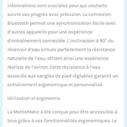
l'intensité de
informations sont cruciales pour qui souhaite
l'entraînement aux
besoins individuels et de
suivre ses progrès avec précision. La connexion
garantir une séance
Bluetooth permet une synchronisation facile avec
d'entraînement efficace
et exigeante. Compagnon
d’autres appareils pour une expérience
de santé pour toute la
d’entraînement connectée. L’inclinaison à 90° du
famille : avec une
capacité de charge de 182
réservoir d’eau simule parfaitement la résistance
kg et une longueur de
naturelle de l’eau, offrant ainsi une expérience
foulée de 105 cm, ce
rameur d'eau convient
réaliste de l’aviron. Cette résistance à l’eau
aux utilisateurs de tout
associée aux sangles de pied réglables garantit un
poids et jusqu'à une
entraînement ergonomique et personnalisé.
taille de 210 cm. Il ne
s'agit pas seulement
d'un appareil de fitness,
Utilisation et ergonomie
mais aussi d'un pont
pour promouvoir la santé
La MettleMatic a été conçue pour être accessible à
familiale et poursuivre
ensemble un mode de vie
tous grâce à ses fonctionnalités ergonomiques. Le
sain. CONCEPTION