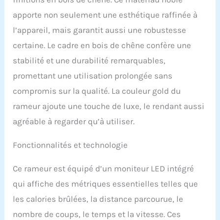
élégante apportent un
apporte non seulement une esthétique raffinée à
goût exceptionnel à votre
salle de sport à domicile.
l’appareil, mais garantit aussi une robustesse
Réservoir d'eau innovant
certaine. Le cadre en bois de chêne confère une
: par rapport aux
réservoirs d'eau plats
stabilité et une durabilité remarquables,
traditionnels sur le
promettant une utilisation prolongée sans
marché, les rameurs
d'eau MettleMatic offrent
compromis sur la qualité. La couleur gold du
une augmentation de la
rameur ajoute une touche de luxe, le rendant aussi
résistance de 40 %. Le
réservoir d'eau est équipé
agréable à regarder qu’à utiliser.
de six marqueurs de
niveau d'eau qui
Fonctionnalités et technologie
permettent d'ajuster
facilement la résistance
Ce rameur est équipé d’un moniteur LED intégré
en ajoutant ou en
diminuant l'eau. La plage
qui affiche des métriques essentielles telles que
de résistance varie de
les calories brûlées, la distance parcourue, le
274 à 392 Newton, ce qui
permet d'adapter
nombre de coups, le temps et la vitesse. Ces