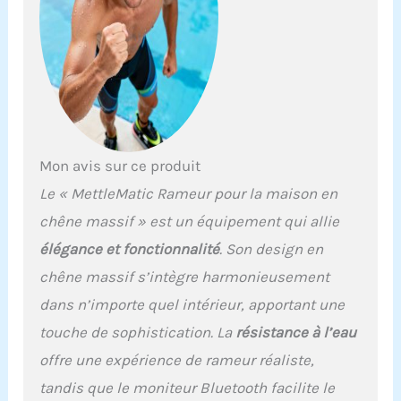
goût exceptionnel à votre
salle de sport à domicile.
Réservoir d'eau innovant
: par rapport aux
réservoirs d'eau plats
traditionnels sur le
marché, les rameurs
d'eau MettleMatic offrent
une augmentation de la
Mon avis sur ce produit
résistance de 40 %. Le
Le « MettleMatic Rameur pour la maison en
réservoir d'eau est équipé
de six marqueurs de
chêne massif » est un équipement qui allie
niveau d'eau qui
élégance et fonctionnalité
. Son design en
permettent d'ajuster
facilement la résistance
chêne massif s’intègre harmonieusement
en ajoutant ou en
dans n’importe quel intérieur, apportant une
diminuant l'eau. La plage
de résistance varie de
touche de sophistication. La
résistance à l’eau
274 à 392 Newton, ce qui
offre une expérience de rameur réaliste,
permet d'adapter
l'intensité de
tandis que le moniteur Bluetooth facilite le