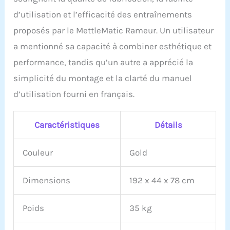
assure une glisse plus
d’utilisation et l’efficacité des entraînements
stable. Deux jeux de
quatre roulettes assurent
proposés par le MettleMatic Rameur. Un utilisateur
un ajustement complet
a mentionné sa capacité à combiner esthétique et
au rail, ce qui permet un
glissement silencieux et
performance, tandis qu’un autre a apprécié la
doux. Des matériaux et
simplicité du montage et la clarté du manuel
une finition de qualité
supérieure réduisent les
d’utilisation fourni en français.
besoins d'entretien. Un
nettoyage simple suffit
pour garder l'appareil
Caractéristiques
Détails
neuf. Moniteur intelligent
Bluetooth : surveillez vos
Couleur
Gold
données d'entraînement
en temps réel, y compris
le temps, la vitesse, la
Dimensions
192 x 44 x 78 cm
distance, les calories, les
coups, le pouls et le SPM.
Poids
35 kg
La fonction Bluetooth
intégrée se connecte de