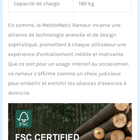
manière transparente à
Capacité de charge
180 kg
une application
intelligente pour vous
aider à fixer des objectifs
En somme, le MettleMatic Rameur incarne une
de remise en forme, à
planifier
alliance de technologie avancée et de design
scientifiquement des
sophistiqué, promettant à chaque utilisateur une
programmes
d'entraînement et à
expérience d’entraînement inédite et motivante.
améliorer l'efficacité de
Que ce soit pour un usage intensif ou occasionnel,
l'entraînement.
ce rameur s’affirme comme un choix judicieux
Rangement vertical peu
encombrant : le stockage
pour embellir et enrichir les séances d’exercice à
vertical permet au rameur
domicile.
pliable de se ranger
facilement lorsqu'il n'est
pas utilisé et
d'économiser un espace
précieux dans la maison.
Avec un encombrement
de seulement 0,23 m², il
s'adapte aussi bien aux