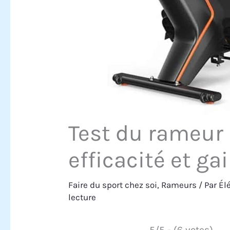
Test du rameur 
efficacité et ga
Faire du sport chez soi
,
Rameurs
/ Par
Él
lecture
5/5 - (6 votes)