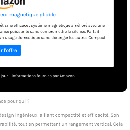
ur magnétique pliable
tisme efficace : système magnétique amélioré avec une
tance puissante sans compromettre le silence. Parfait
un usage domestique sans déranger les autres Compact
buste : design compact avec une structure robuste. Les
 de soutien réglables offrent plusieurs points de soutien
une meilleure stabilité, assurant la tranquillité d'esprit
e l'utilisation. Large application : réglage de la résistance
niveaux pour les utilisateurs de tous âges, des jeunes aux
nnes âgées, pour un entraînement progressif
 à jour – informations fournies par Amazon
nnalisé. Aviron confortable : siège ergonomique pour un
en suffisant et un confort optimal pendant les
înements. Les poignées absorbant la transpiration
iennent une prise en main antidérapante lorsque vos
ce pour qui ?
 transpirent, assurant une excellente traction.
sign ingénieux, alliant compactité et efficacité. Son
durabilité, tout en permettant un rangement vertical. Cela