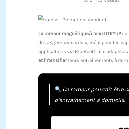
Le rameur magnétique/d’eau UTRYUP
se 
de
rangement vertical
, idéal pour les es
applications via Bluetooth, il s’adapte 
et intensifier
leurs entraînements à domi
Ce rameur pourrait être c
d’entraînement à domicile.