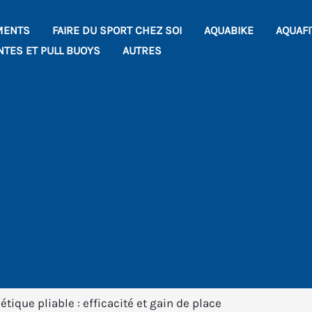
MENTS
FAIRE DU SPORT CHEZ SOI
AQUABIKE
AQUAF
NTES ET PULL BUOYS
AUTRES
ique pliable : efficacité et gain de place