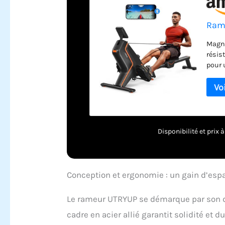
Rame
Magné
résis
pour 
et ro
pieds
pour 
lors d
à 16 
perso
Disponibilité et prix
perso
souti
entra
maint
Conception et ergonomie : un gain d’espa
mains
Le rameur UTRYUP se démarque par son de
cadre en acier allié garantit solidité et 