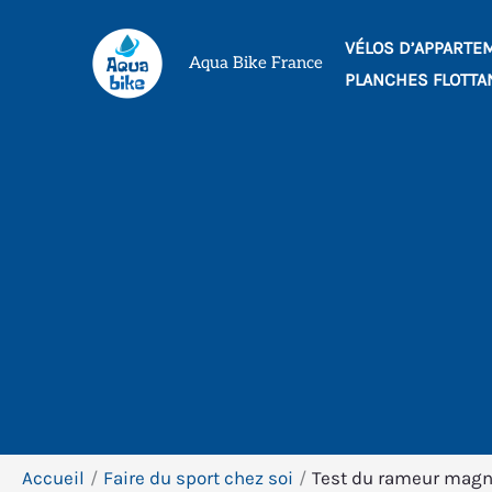
Aller
VÉLOS D’APPARTE
au
Aqua Bike France
PLANCHES FLOTTA
contenu
Accueil
Faire du sport chez soi
Test du rameur magnét