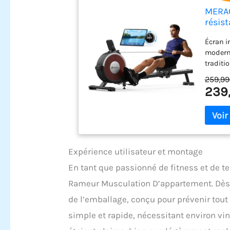
MERAC
résis
Exclu
Écran in
Grande
moderne
traditi
niveaux
259,99
rameur 
239
automat
mains l
Système
utilise
offrant
Comparé
Expérience utilisateur et montage
résista
En tant que passionné de fitness et de te
garanti
améliora
Rameur Musculation D’appartement. Dès le
intelli
de l’emballage, conçu pour prévenir tou
Connect
simple et rapide, nécessitant environ vi
données
temps r