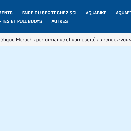
MENTS
FAIRE DU SPORT CHEZ SOI
AQUABIKE
AQUAF
NTES ET PULL BUOYS
AUTRES
étique Merach : performance et compacité au rendez-vou