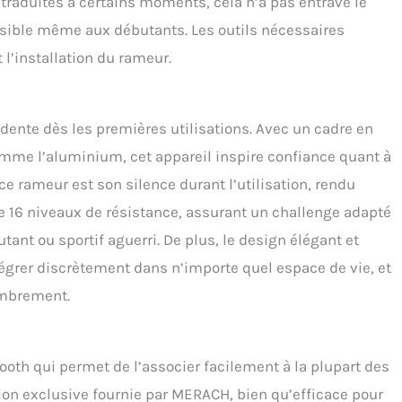
 traduites à certains moments, cela n’a pas entravé le
s entraînements stimulants et amusants. Stabilité améliorée
sible même aux débutants. Les outils nécessaires
e rail : Stable et confortable, le double rail est plus stable et
 que les systèmes à rail unique traditionnels, avec une
 l’installation du rameur.
é de charge allant jusqu'à 158 kg. La longueur du rail est de
 adaptée aux personnes mesurant moins de 1,9 mètre,
ant ainsi le confort et la sécurité des femmes qui s'entraînent.
raisses efficace pour tout le corps : Améliore la condition
ente dès les premières utilisations. Avec un cadre en
e et tonifie : le rameur MERACH sollicite 90 % des groupes
comme l’aluminium, cet appareil inspire confiance quant à
ires. 20 minutes d'entraînement suffisent à brûler un
important de calories, soit l'équivalent d'une heure de
ce rameur est son silence durant l’utilisation, rendu
. Il sculpte efficacement le corps et renforce les muscles de
fre 16 niveaux de résistance, assurant un challenge adapté
corps.
tant ou sportif aguerri. De plus, le design élégant et
tégrer discrètement dans n’importe quel espace de vie, et
ombrement.
ooth qui permet de l’associer facilement à la plupart des
ation exclusive fournie par MERACH, bien qu’efficace pour