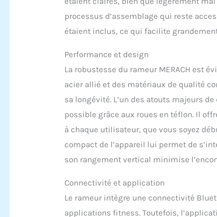
étaient claires, bien que légèrement mal
pour de
processus d’assemblage qui reste acces
du doubl
durable
étaient inclus, ce qui facilite grandement
capacit
165 cm,
Performance et design
amélior
Brûle-g
La robustesse du rameur MERACH est évid
physiqu
acier allié et des matériaux de qualité 
muscula
nombre 
sa longévité. L’un des atouts majeurs de 
jogging
possible grâce aux roues en téflon. Il of
tout le 
à chaque utilisateur, que vous soyez débu
compact de l’appareil lui permet de s’in
son rangement vertical minimise l’enc
Connectivité et application
Le rameur intègre une connectivité Bluet
applications fitness. Toutefois, l’applic