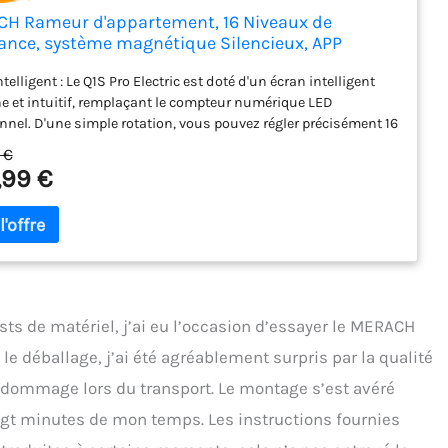
H Rameur d'appartement, 16 Niveaux de
tance, système magnétique Silencieux, APP
sive, Doubles Rails améliorés pour Une Plus
telligent : Le Q1S Pro Electric est doté d'un écran intelligent
 stabilité, Montage Facile (électrique)
 et intuitif, remplaçant le compteur numérique LED
onnel. D'une simple rotation, vous pouvez régler précisément 16
 de résistance électromagnétique. Tirez simplement sur le
 €
pour démarrer votre entraînement et profitez du réglage
,99 €
ique de la résistance via l'application MERACH, gardant les
ibres et concentré sur votre entraînement sans interruption.
 de résistance électromagnétique amélioré : Le Q1S Electric
 une nouvelle technologie de résistance électromagnétique,
 une expérience de résistance plus stable et plus fluide.
 aux systèmes de résistance mécaniques traditionnels, la
nce électromagnétique peut être réglée plus précisément,
sts de matériel, j’ai eu l’occasion d’essayer le MERACH
ssant une résistance adéquate et uniforme à chaque rangée,
nt ainsi l'efficacité et le confort de l'entraînement. App
 déballage, j’ai été agréablement surpris par la qualité
gente exclusive MERACH : Personnalisez vos entraînements :
t dommage lors du transport. Le montage s’est avéré
ez-vous à l'application MERACH via Bluetooth pour suivre vos
ngt minutes de mon temps. Les instructions fournies
 d'entraînement, votre progression et vos calories brûlées en
éel. Plus de 1 000 cours et jeux interactifs sont disponibles