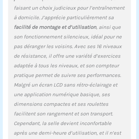
moyenne, pour vous
faisant un choix judicieux pour l’entraînement
aider à rester motivé et
à domicile. J’apprécie particulièrement sa
atteindre vos objectifs de
remise en forme
facilité de montage et d’utilisation
, ainsi que
Entraînement
son fonctionnement silencieux, idéal pour ne
professionnel de la force :
équipé d'un système
pas déranger les voisins. Avec ses 16 niveaux
Flywheel unique, notre
de résistance, il offre une variété d’exercices
rameur offre une
résistance maximale
adaptée à tous les niveaux, et son compteur
allant jusqu'à 36
pratique permet de suivre ses performances.
kilogrammes pour
augmenter
Malgré un écran LCD sans rétro-éclairage et
considérablement votre
une application numérique basique, ses
puissance explosive et
dimensions compactes et ses roulettes
l'efficacité de votre
entraînement de
facilitent son rangement et son transport.
musculation. Grâce aux
Cependant, la selle devient inconfortable
16 niveaux de résistance,
les débutants et les
après une demi-heure d’utilisation, et il n’est
athlètes expérimentés