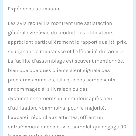
convient Design
Expérience utilisateur
ergonomique et durable :
notre rameur magnétique
est fabriqué à partir de
Les avis recueillis montrent une satisfaction
matériaux de haute
générale vis-à-vis du produit. Les utilisateurs
qualité et conçu pour le
apprécient particulièrement le rapport qualité-prix,
confort et la durabilité. Il
dispose d'un siège
soulignant la robustesse et l’efficacité du rameur.
ergonomique, d'une
La facilité d’assemblage est souvent mentionnée,
glissière stable et
silencieuse, de pédales
bien que quelques clients aient signalé des
antidérapantes
problèmes mineurs, tels que des composants
spacieuses, de poignées
durables et d'un support
endommagés à la livraison ou des
pratique pour tablette.
dysfonctionnements du compteur après peu
L'appareil supporte des
utilisateurs pesant
d’utilisation. Néanmoins, pour la majorité,
jusqu'à 180 kg et est
l’appareil répond aux attentes, offrant un
donc adapté à un large
public cible Compact et
entraînement silencieux et complet qui engage 90
portable : avec son