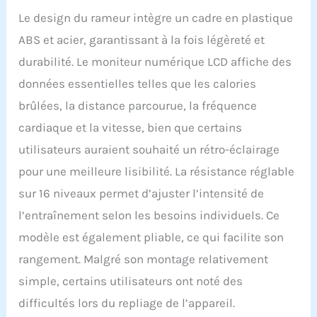
atteindre vos objectifs de
Le design du rameur intègre un cadre en plastique
remise en forme
ABS et acier, garantissant à la fois légèreté et
Entraînement
professionnel de la force :
durabilité. Le moniteur numérique LCD affiche des
équipé d'un système
données essentielles telles que les calories
Flywheel unique, notre
rameur offre une
brûlées, la distance parcourue, la fréquence
résistance maximale
cardiaque et la vitesse, bien que certains
allant jusqu'à 36
kilogrammes pour
utilisateurs auraient souhaité un rétro-éclairage
augmenter
pour une meilleure lisibilité. La résistance réglable
considérablement votre
puissance explosive et
sur 16 niveaux permet d’ajuster l’intensité de
l'efficacité de votre
l’entraînement selon les besoins individuels. Ce
entraînement de
musculation. Grâce aux
modèle est également pliable, ce qui facilite son
16 niveaux de résistance,
rangement. Malgré son montage relativement
les débutants et les
simple, certains utilisateurs ont noté des
athlètes expérimentés
peuvent trouver
difficultés lors du repliage de l’appareil.
l'intensité qui leur