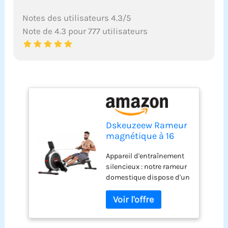
Notes des utilisateurs 4.3/5
Note de 4.3 pour 777 utilisateurs
Dskeuzeew Rameur
magnétique à 16
Niveaux avec
Appareil d'entraînement
Affichage LED, Rail
silencieux : notre rameur
Coulissant
domestique dispose d'un
Silencieux pour la
système d'inertie
Maison, la Salle de
magnétique
Gym, l'équipement
spécialement conçu qui
d'entraînement
permet un entraînement
d'intérieur (Noir)