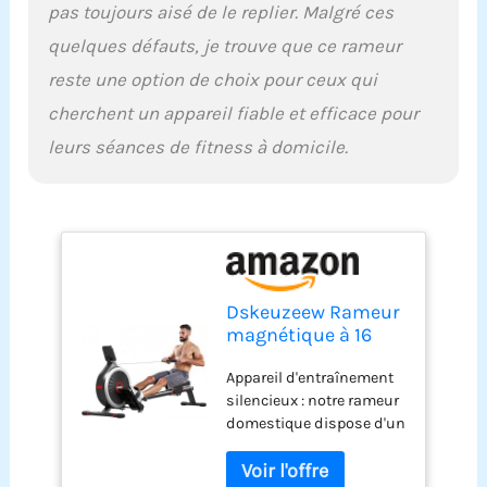
pas toujours aisé de le replier. Malgré ces
peuvent trouver
l'intensité qui leur
quelques défauts, je trouve que ce rameur
convient Design
reste une option de choix pour ceux qui
ergonomique et durable :
notre rameur magnétique
cherchent un appareil fiable et efficace pour
est fabriqué à partir de
leurs séances de fitness à domicile.
matériaux de haute
qualité et conçu pour le
confort et la durabilité. Il
dispose d'un siège
ergonomique, d'une
glissière stable et
silencieuse, de pédales
Dskeuzeew Rameur
antidérapantes
magnétique à 16
spacieuses, de poignées
Niveaux avec
durables et d'un support
Appareil d'entraînement
Affichage LED, Rail
pratique pour tablette.
silencieux : notre rameur
Coulissant
L'appareil supporte des
domestique dispose d'un
Silencieux pour la
utilisateurs pesant
système d'inertie
Maison, la Salle de
jusqu'à 180 kg et est
magnétique
Gym, l'équipement
donc adapté à un large