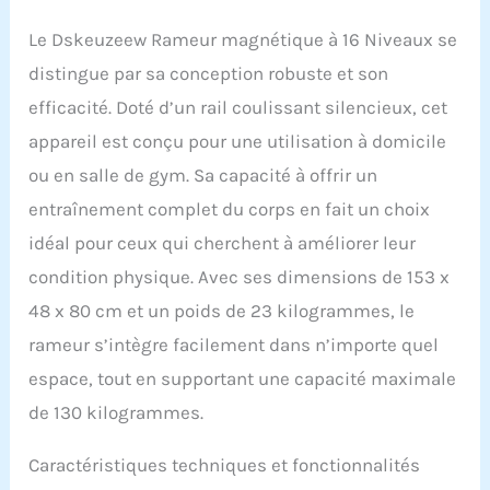
décibels. Parfait pour une
utilisation à la maison
Le Dskeuzeew Rameur magnétique à 16 Niveaux se
ou au bureau sans
distingue par sa conception robuste et son
déranger les autres
Entraînement
efficacité. Doté d’un rail coulissant silencieux, cet
musculaire complet du
appareil est conçu pour une utilisation à domicile
corps : notre rameur a été
scientifiquement conçu
ou en salle de gym. Sa capacité à offrir un
pour activer jusqu'à 90 %
entraînement complet du corps en fait un choix
de vos groupes
musculaires et permettre
idéal pour ceux qui cherchent à améliorer leur
un entraînement efficace
condition physique. Avec ses dimensions de 153 x
de tout le corps. L'écran
LCD intelligent affiche
48 x 80 cm et un poids de 23 kilogrammes, le
vos données
rameur s’intègre facilement dans n’importe quel
d'entraînement en temps
réel, y compris la
espace, tout en supportant une capacité maximale
distance, le temps, les
de 130 kilogrammes.
calories brûlées et la
fréquence cardiaque
Caractéristiques techniques et fonctionnalités
moyenne, pour vous
aider à rester motivé et