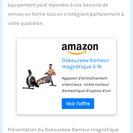
équipement peut répondre à vos besoins de
remise en forme tout en s’intégrant parfaitement à
votre quotidien.
Dskeuzeew Rameur
magnétique à 16
Niveaux avec
Appareil d'entraînement
Affichage LED, Rail
silencieux : notre rameur
Coulissant
domestique dispose d'un
Silencieux pour la
système d'inertie
Maison, la Salle de
magnétique
Gym, l'équipement
spécialement conçu qui
d'entraînement
permet un entraînement
d'intérieur (Noir)
extrêmement silencieux
et génère moins de 20
Présentation du Dskeuzeew Rameur magnétique