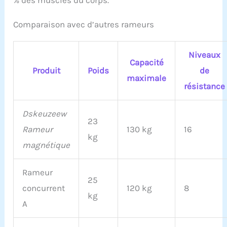
% des muscles du corps.
design peu encombrant,
ce rameur pliable se
range 70 % plus petit
Comparaison avec d’autres rameurs
lorsqu'il est debout. Deux
roulettes de transport
Niveaux
intégrées permettent un
Capacité
transport facile et le
Produit
Poids
de
rendent idéal pour les
maximale
résistance
petits espaces et une
utilisation flexible
Montage rapide : passez
Dskeuzeew
moins de temps à
23
Rameur
130 kg
16
monter et plus de temps
kg
à faire de l'exercice.
magnétique
L'appareil est livré
partiellement pré-monté
Rameur
et contient des
25
instructions de montage
concurrent
120 kg
8
détaillées (français non
kg
A
garanti). L'assemblage
ne prend que 20 à 30
minutes, ce qui vous