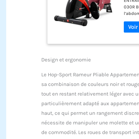
ENTRAÎ
d'iner
030R Bo
l’abdom
d'entra
cardio 
SYSTÈM
volant 
résista
débutan
personn
Design et ergonomie
LCD MUL
perform
Le Hop-Sport Rameur Pliable Appartemen
calorie
sa combinaison de couleurs noir et rouge
minute 
télémét
tout en restant relativement léger avec 
Les dim
particulièrement adapté aux appartement
gain d’
le dépl
haut, ce qui permet un rangement discret.
domesti
nécessite de manipuler une molette et une
AVANCÉS
antidér
de commodité. Les roues de transport in
ergonom