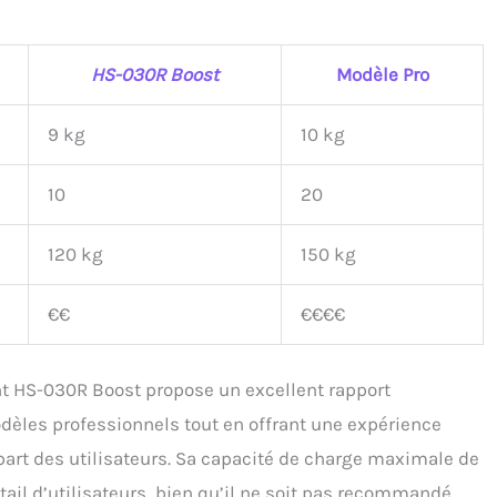
HS-030R Boost
Modèle Pro
9 kg
10 kg
10
20
120 kg
150 kg
€€
€€€€
t HS-030R Boost propose un excellent rapport
odèles professionnels tout en offrant une expérience
part des utilisateurs. Sa capacité de charge maximale de
tail d’utilisateurs, bien qu’il ne soit pas recommandé