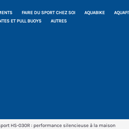
MENTS
FAIRE DU SPORT CHEZ SOI
AQUABIKE
AQUAF
NTES ET PULL BUOYS
AUTRES
port HS-030R : performance silencieuse à la maison