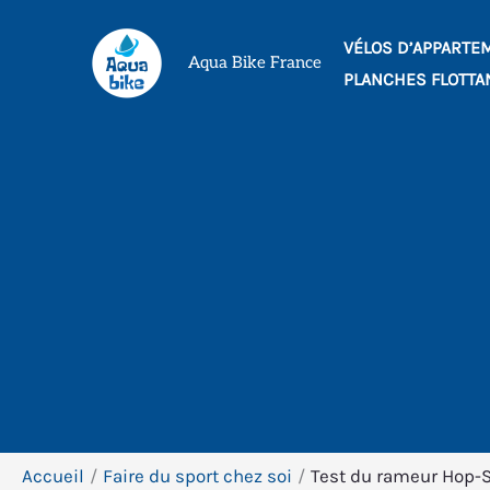
Aller
VÉLOS D’APPARTE
au
Aqua Bike France
PLANCHES FLOTTA
contenu
Accueil
Faire du sport chez soi
Test du rameur Hop-S