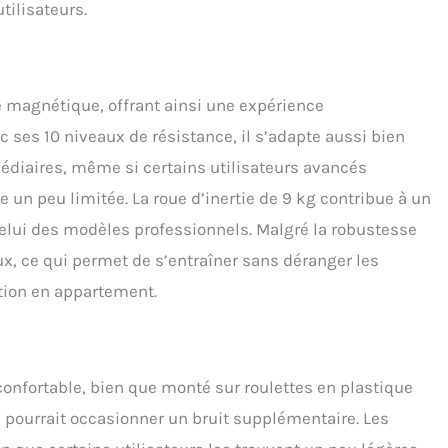
tilisateurs.
 par des roulements à rouleaux. La longueur de déplacement
elle (88 cm) s’adapte à des utilisateurs de 150 cm à 195 cm.
e magnétique, offrant ainsi une expérience
c ses 10 niveaux de résistance, il s’adapte aussi bien
édiaires, même si certains utilisateurs avancés
 un peu limitée. La roue d’inertie de 9 kg contribue à un
elui des modèles professionnels. Malgré la robustesse
eux, ce qui permet de s’entraîner sans déranger les
ation en appartement.
onfortable, bien que monté sur roulettes en plastique
i pourrait occasionner un bruit supplémentaire. Les