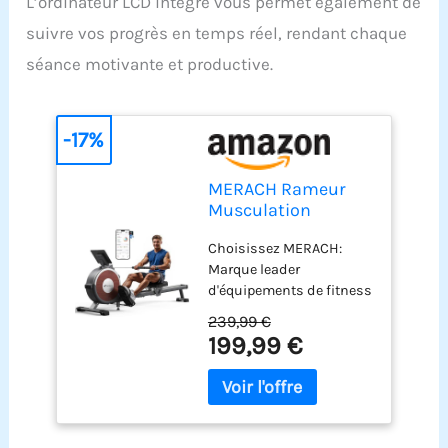
L’ordinateur LCD intégré vous permet également de
suivre vos progrès en temps réel, rendant chaque
séance motivante et productive.
-17%
MERACH Rameur
Musculation
D'appartement, 16
Choisissez MERACH:
Niveaux de
Marque leader
Résistance, Rameur
d'équipements de fitness
Magnétique
à domicile, MERACH
Silencieux avec APP
239,99 €
dessert plus de 10 000
Exclusive, Rails
199,99 €
000 de familles dans le
Doubles Améliorés
monde et s'engage à
pour Plus de
offrir une expérience
Stabilité,
d'exercice fiable. Tous
Assemblage
nos produits sont
Facile(Gris)