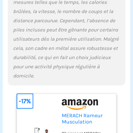
mesures telles que le temps, les calories
longueur de rail de 165
cm, il convient aux
brûlées, la vitesse, le nombre de coups et la
personnes mesurant
distance parcourue. Cependant, l’absence de
jusqu'à 1,93 m. Système
magnétique silencieux:
piles incluses peut être gênante pour certains
Doté d'un volant d'inertie
utilisateurs dès la première utilisation. Malgré
de 5,5 kg et d'une
résistance allant jusqu'à
cela, son cadre en métal assure robustesse et
32 kg, ce système assure
durabilité, ce qui en fait un choix judicieux
une force magnétique
puissante et un aviron
pour une activité physique régulière à
quasi silencieux.
domicile.
Entraînez-vous chez
vous à tout moment
sans déranger votre
famille ou vos voisins.
-17%
Brûle-graisses efficace
pour tout le corps: Le
MERACH Rameur
rameur Merach sollicite
Musculation
90 % des muscles de
D'appartement, 16
votre corps. C'est comme