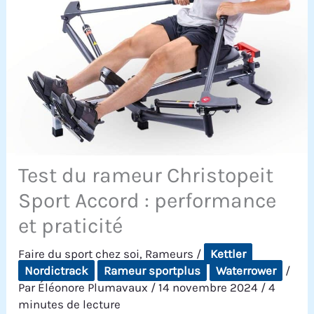
Test du rameur Christopeit
Sport Accord : performance
et praticité
Faire du sport chez soi
,
Rameurs
/
Kettler
Nordictrack
Rameur sportplus
Waterrower
/
Par
Éléonore Plumavaux
/
14 novembre 2024
/
4
minutes de lecture