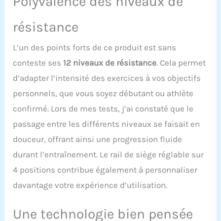
Polyvalence des niveaux de
plus de 1 000 parcours et
jeux, pour un
entraînement plus
résistance
ludique. Stabilité
améliorée du double rail:
L’un des points forts de ce produit est sans
Comparé aux systèmes
conteste ses
12 niveaux de résistance
. Cela permet
traditionnels à rail
unique, le double rail
d’adapter l’intensité des exercices à vos objectifs
amélioré offre une
personnels, que vous soyez débutant ou athlète
durabilité et une stabilité
accrues. Avec une
confirmé. Lors de mes tests, j’ai constaté que le
capacité de charge allant
passage entre les différents niveaux se faisait en
jusqu'à 158 kg et une
longueur de rail de 165
douceur, offrant ainsi une progression fluide
cm, il convient aux
durant l’entraînement. Le rail de siège réglable sur
personnes mesurant
jusqu'à 1,93 m. Système
4 positions contribue également à personnaliser
magnétique silencieux:
davantage votre expérience d’utilisation.
Doté d'un volant d'inertie
de 5,5 kg et d'une
résistance allant jusqu'à
Une technologie bien pensée
32 kg, ce système assure