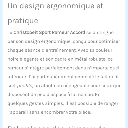
soumis à des tests
Un design ergonomique et
rigoureux et nous
sommes convaincus que
pratique
MERACH deviendra votre
partenaire fitness de
Le
Christopeit Sport Rameur Accord
se distingue
confiance, vous aidant à
adopter un mode de vie
par son design ergonomique, conçu pour optimiser
plus sain. APP MERACH
chaque séance d’entraînement. Avec sa couleur
exclusive pour un
entraînement intelligent:
noire élégante et son cadre en métal robuste, ce
Connectez-vous à
rameur s’intègre parfaitement dans n’importe quel
l'application MERACH via
Bluetooth pour suivre en
intérieur. J’ai particulièrement apprécié le fait qu’il
temps réel vos données
soit
pliable
, un atout non négligeable pour ceux qui
d'aviron, votre
progression et les
disposent de peu d’espace à la maison. En
calories brûlées, et créer
quelques gestes simples, il est possible de ranger
des programmes
d'entraînement
l’appareil sans encombrer votre pièce.
personnalisés.
L'application propose