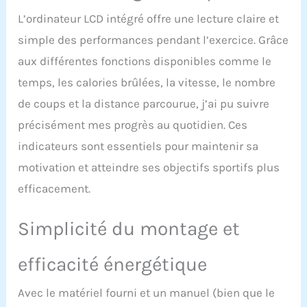
une force magnétique
L’ordinateur LCD intégré offre une lecture claire et
puissante et un aviron
simple des performances pendant l’exercice. Grâce
quasi silencieux.
Entraînez-vous chez
aux différentes fonctions disponibles comme le
vous à tout moment
temps, les calories brûlées, la vitesse, le nombre
sans déranger votre
famille ou vos voisins.
de coups et la distance parcourue, j’ai pu suivre
Brûle-graisses efficace
précisément mes progrès au quotidien. Ces
pour tout le corps: Le
rameur Merach sollicite
indicateurs sont essentiels pour maintenir sa
90 % des muscles de
motivation et atteindre ses objectifs sportifs plus
votre corps. C'est comme
un jogging de 20
efficacement.
minutes. Il brûle
efficacement des calories
Simplicité du montage et
et vous aide à perdre du
poids rapidement tout en
sollicitant vos bras, vos
efficacité énergétique
jambes, votre ventre,
votre dos et vos fessiers.
Avec le matériel fourni et un manuel (bien que le