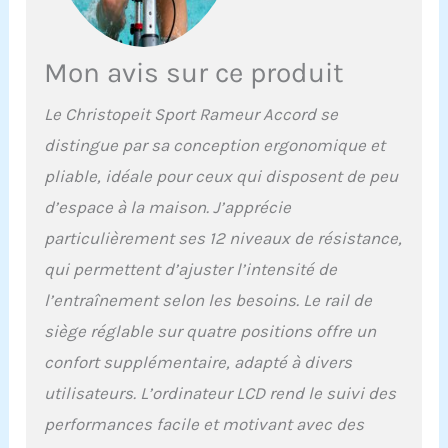
temps réel vos données
d'aviron, votre
progression et les
Mon avis sur ce produit
calories brûlées, et créer
des programmes
Le Christopeit Sport Rameur Accord se
d'entraînement
distingue par sa conception ergonomique et
personnalisés.
L'application propose
pliable, idéale pour ceux qui disposent de peu
plus de 1 000 parcours et
d’espace à la maison. J’apprécie
jeux, pour un
entraînement plus
particulièrement ses 12 niveaux de résistance,
ludique. Stabilité
qui permettent d’ajuster l’intensité de
améliorée du double rail:
Comparé aux systèmes
l’entraînement selon les besoins. Le rail de
traditionnels à rail
siège réglable sur quatre positions offre un
unique, le double rail
amélioré offre une
confort supplémentaire, adapté à divers
durabilité et une stabilité
utilisateurs. L’ordinateur LCD rend le suivi des
accrues. Avec une
capacité de charge allant
performances facile et motivant avec des
jusqu'à 158 kg et une