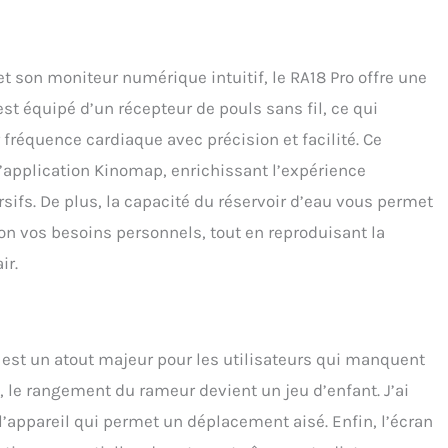
ajuster la résistance du AsVIVA RA18 exactement à votre
de fitness. Que ce soit pour un entraînement d'endurance
u une musculation intense, ce rameur s'adapte à vos besoins
us aider à développer vos muscles et à votre endurance.
 son moniteur numérique intuitif, le RA18 Pro offre une
, durable et de qualité supérieure - Rameur pour une
st équipé d’un récepteur de pouls sans fil, ce qui
tion à long terme : le rameur d'eau AsVIVA RA18 est fabriqué
s matériaux de haute qualité qui garantissent une longue
r fréquence cardiaque avec précision et facilité. Ce
e vie. Le design en bois et la construction robuste le rendent
application Kinomap, enrichissant l’expérience
lièrement stable et résistant, même lors d'un entraînement
f à la maison. C'est le choix idéal pour une expérience de
ifs. De plus, la capacité du réservoir d’eau vous permet
 durable à la maison.
elon vos besoins personnels, tout en reproduisant la
ir.
 est un atout majeur pour les utilisateurs qui manquent
, le rangement du rameur devient un jeu d’enfant. J’ai
l’appareil qui permet un déplacement aisé. Enfin, l’écran