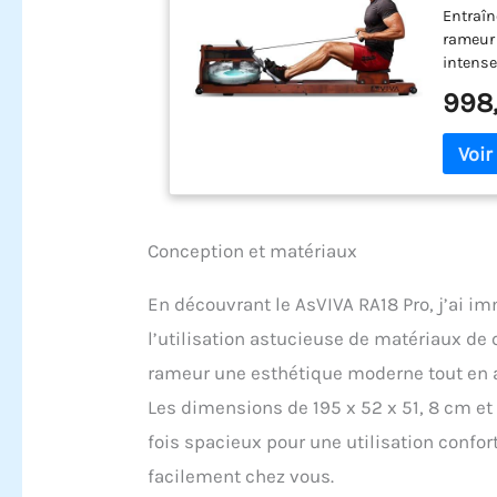
Entraîn
rameur 
intense
convien
998
d'endur
résista
la mais
Peu enc
domicil
maison 
Conception et matériaux
pièces 
économi
profess
En découvrant le AsVIVA RA18 Pro, j’ai i
Entraîn
l’utilisation astucieuse de matériaux de qu
l'eau : 
l'exerci
rameur une esthétique moderne tout en a
augment
Les dimensions de 195 x 52 x 51, 8 cm et 
douce m
diffici
fois spacieux pour une utilisation confo
pour ch
facilement chez vous.
entraîn