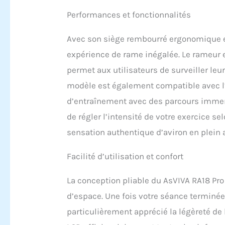
pouvez 
Performances et fonctionnalités
niveau 
léger o
pour vo
Avec son siège rembourré ergonomique et
Robuste
expérience de rame inégalée. Le rameur e
utilisa
avec de
permet aux utilisateurs de surveiller leu
durée d
modèle est également compatible avec l’
particu
intensi
d’entraînement avec des parcours immers
fitness
de régler l’intensité de votre exercice s
sensation authentique d’aviron en plein a
Facilité d’utilisation et confort
La conception pliable du AsVIVA RA18 Pro
d’espace. Une fois votre séance terminée
particulièrement apprécié la légèreté de 