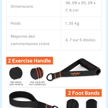
36, 09 x 20, 29 x
satisfaction totale est
Dimensions
notre objectif ultime.
7, 9 cm
Cliquez sur « Ajouter au
panier » dès maintenant
Poids
1, 35 kg
Moyenne des
4, 7 sur 5 étoiles
commentaires client