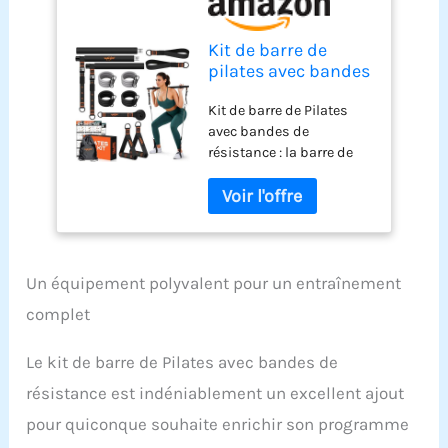
Kit de barre de
pilates avec bandes
de résistance, barre
Kit de barre de Pilates
de yoga
avec bandes de
multifonction à 3
résistance : la barre de
sections avec
Pilates haut de gamme
boucle de réglage
est composée de trois
en métal.
tuyaux en acier à vis,
Équipement de
solide et facile à installer,
pilates portable
avec une mousse de
pour homme et
protection antidérapante
femme pour
Un équipement polyvalent pour un entraînement
haute densité, adaptée
entraînement
complet
pour les débutants ou
les professionnels de 1,6
Le kit de barre de Pilates avec bandes de
m à 1,5 m. Fabriqué en
latex naturel, 4 bandes
résistance est indéniablement un excellent ajout
de résistance et 2 types
pour quiconque souhaite enrichir son programme
de résistance peuvent
être librement assortis à