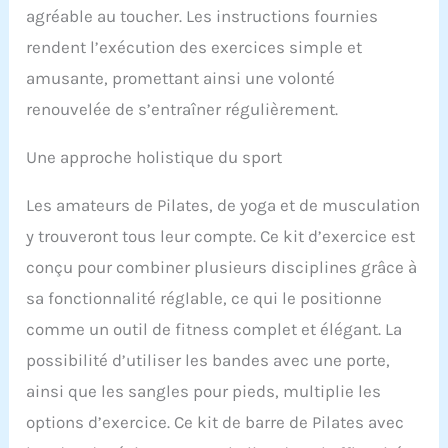
Pilates portable
agréable au toucher. Les instructions fournies
comprend 3 sections de
rendent l’exécution des exercices simple et
tuyaux en acier vissés, 4
bandes de résistance, 2
amusante, promettant ainsi une volonté
poignées avec
renouvelée de s’entraîner régulièrement.
rembourrage doux haute
densité, des sangles de
0,6 m, 1 ancrage de porte
Une approche holistique du sport
et 1 sac portable pour
répondre aux besoins de
Les amateurs de Pilates, de yoga et de musculation
divers exercices.
y trouveront tous leur compte. Ce kit d’exercice est
Installation et
démontage faciles : notre
conçu pour combiner plusieurs disciplines grâce à
kit de barre de Pilates
sa fonctionnalité réglable, ce qui le positionne
pour entraînement ne
pèse que 0,5 kg avec sac
comme un outil de fitness complet et élégant. La
de transport noir, léger et
possibilité d’utiliser les bandes avec une porte,
portable. Ils sont le
complément parfait à
ainsi que les sangles pour pieds, multiplie les
votre sac de sport, que
options d’exercice. Ce kit de barre de Pilates avec
vous soyez à la maison, à
la salle de sport, au