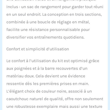
l'entraînement de
Inclus : un sac de rangement pour garder tout réuni
différents mouvements.
La plage réglable varie de
en un seul endroit. La conception en trois sections,
10,9 cm à 45,7 cm. Elle est
combinée à une boucle de réglage en métal,
conçue pour s'adapter à
tous les membres de
facilite une résistance personnalisable pour
votre famille, quelle que
diversifier vos entraînements quotidiens.
soit la hauteur, pas
besoin de vous inquiéter.
Confort et simplicité d’utilisation
【Kit de barre de pilates
multifonctionnel】-
L'ensemble de barres de
Le confort à l’utilisation du kit est optimisé grâce
Pilates amélioré peut être
aux poignées et à la barre recouvertes d’un
utilisé pour le yoga, le
pilates, les étirements, le
matériau doux. Cela devient une évidence
fitness et d'autres
ressentie dès les premières prises en main.
programmes
d'entraînement, pour
L’élégant choix de couleur noire, associé à un
exercer vos bras, jambes,
caoutchouc naturel de qualité, offre non seulement
fesses, taille, cou et dos.
une robustesse exemplaire mais aussi une texture
Notre kit de barre de