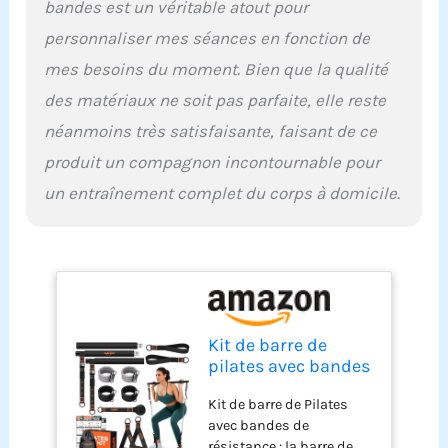
bandes est un véritable atout pour
votre famille, quelle que
soit la hauteur, pas
personnaliser mes séances en fonction de
besoin de vous inquiéter.
mes besoins du moment. Bien que la qualité
【Kit de barre de pilates
multifonctionnel】-
des matériaux ne soit pas parfaite, elle reste
L'ensemble de barres de
néanmoins très satisfaisante, faisant de ce
Pilates amélioré peut être
utilisé pour le yoga, le
produit un compagnon incontournable pour
pilates, les étirements, le
un entraînement complet du corps à domicile.
fitness et d'autres
programmes
d'entraînement, pour
exercer vos bras, jambes,
fesses, taille, cou et dos.
Notre kit de barre de
Pilates portable
comprend 3 sections de
Kit de barre de
tuyaux en acier vissés, 4
pilates avec bandes
bandes de résistance, 2
de résistance, barre
Kit de barre de Pilates
poignées avec
de yoga
avec bandes de
rembourrage doux haute
multifonction à 3
résistance : la barre de
densité, des sangles de