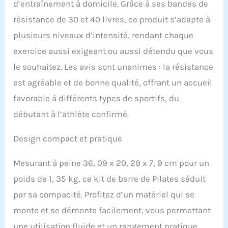
d’entraînement à domicile. Grâce à ses bandes de
différentes tailles. Cerise
résistance de 30 et 40 livres, ce produit s’adapte à
sur le gâteau, nous
proposons des affiches
plusieurs niveaux d’intensité, rendant chaque
d'entraînement de pilate
exercice aussi exigeant ou aussi détendu que vous
qui sont faciles à suivre,
même pour les
le souhaitez. Les avis sont unanimes : la résistance
débutants Boucle de
est agréable et de bonne qualité, offrant un accueil
réglage en métal robuste
: notre barre de Pilates
favorable à différents types de sportifs, du
est livrée avec une boucle
débutant à l’athlète confirmé.
de réglage en métal
robuste et une corde en
Design compact et pratique
nylon avec des
graduations claires. Il
suffit d'appuyer sur le
Mesurant à peine 36, 09 x 20, 29 x 7, 9 cm pour un
bouton facilement, vous
poids de 1, 35 kg, ce kit de barre de Pilates séduit
pouvez régler la corde en
nylon à la longueur
par sa compacité. Profitez d’un matériel qui se
souhaitée plus
monte et se démonte facilement, vous permettant
rapidement et avec
précision lors de
une utilisation fluide et un rangement pratique.