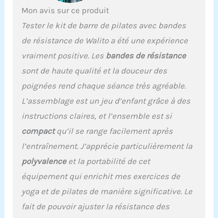
débutants Boucle de
Mon avis sur ce produit
réglage en métal robuste
Tester le kit de barre de pilates avec bandes
: notre barre de Pilates
est livrée avec une boucle
de résistance de Walito a été une expérience
de réglage en métal
vraiment positive. Les
bandes de résistance
robuste et une corde en
nylon avec des
sont de haute qualité et la douceur des
graduations claires. Il
poignées rend chaque séance très agréable.
suffit d'appuyer sur le
bouton facilement, vous
L’assemblage est un jeu d’enfant grâce à des
pouvez régler la corde en
instructions claires, et l’ensemble est si
nylon à la longueur
souhaitée plus
compact
qu’il se range facilement après
rapidement et avec
l’entraînement. J’apprécie particulièrement la
précision lors de
l'entraînement de
polyvalence
et la portabilité de cet
différents mouvements.
équipement qui enrichit mes exercices de
La plage réglable varie de
10,9 cm à 45,7 cm. Elle est
yoga et de pilates de manière significative. Le
conçue pour s'adapter à
fait de pouvoir ajuster la résistance des
tous les membres de