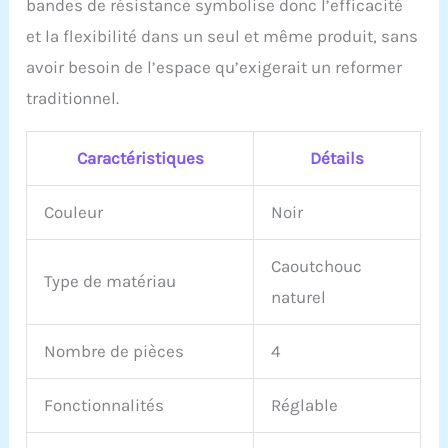
bandes de résistance symbolise donc l’efficacité
bureau, à l'extérieur ou en
et la flexibilité dans un seul et même produit, sans
voyage. Peut être utilisé
pour le yoga, le pilates,
avoir besoin de l’espace qu’exigerait un reformer
les étirements, le fitness,
traditionnel.
le travail de vos bras,
jambes, hanches, taille,
cou et dos. Préparez-vous
Caractéristiques
Détails
à sculpter votre corps en
une œuvre d'art et faites
des jaloux des amateurs
Couleur
Noir
de gym 【Service client et
marque】- Retours sans
Caoutchouc
tracas de 60 jours et
Type de matériau
garantie de 12 mois Pour
naturel
toute question sur la
qualité ou la méthode
Nombre de pièces
4
d'utilisation, veuillez
nous contacter
rapidement et nous vous
Fonctionnalités
Réglable
répondrons dans les 24
heures. Votre